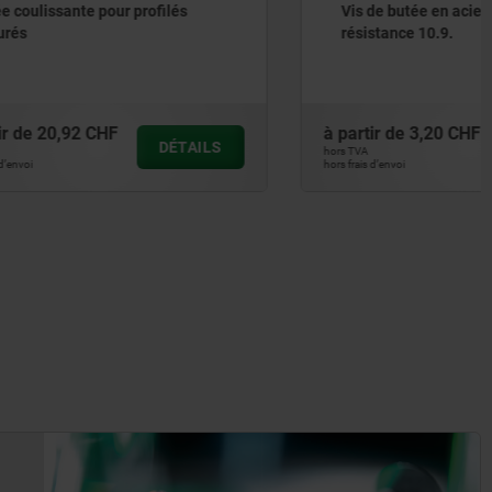
filés
Vis de butée en acier, classe de
résistance 10.9.
à partir de
3,20 CHF
DÉTAILS
DÉTAILS
hors TVA
hors frais d’envoi