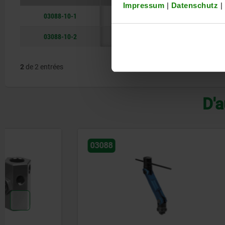
Impressum
|
Datenschutz
|
03088-10-1
A
03088-10-2
B
2
de 2 entrées
D'a
03088
03080