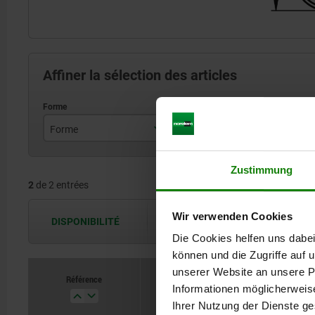
Affiner la sélection des articles
Forme
Type de forme
A
A
avec articulation
Zustimmung
2
de 2 entrées
B
standard
Wir verwenden Cookies
DISPONIBILITÉ
Les disponibilités sont actualisées plus
Die Cookies helfen uns dabei
können und die Zugriffe auf
unserer Website an unsere Pa
Référence
Informationen möglicherweis
Forme
Ihrer Nutzung der Dienste g