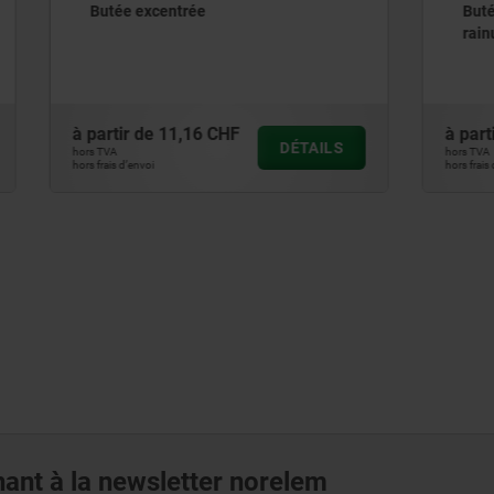
centrée
Butée coulissante pour pro
rainurés
11,16 CHF
à partir de
20,92 CHF
DÉTAILS
hors TVA
hors frais d’envoi
ant à la newsletter norelem