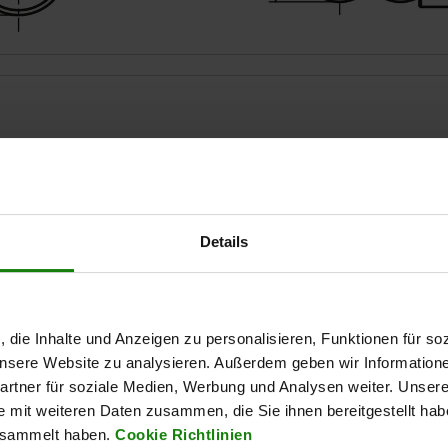
dhérence N
200
Details
AGRANDIR LE TABLEAU
Expédié immédiate
ieurs fois par jour à intervalles réguliers.
Expédition sous 1
, die Inhalte und Anzeigen zu personalisieren, Funktionen für so
 unsere Website zu analysieren. Außerdem geben wir Information
rtner für soziale Medien, Werbung und Analysen weiter. Unsere
e mit weiteren Daten zusammen, die Sie ihnen bereitgestellt ha
Type de forme
Adhérence N
esammelt haben.
Cookie Richtlinien