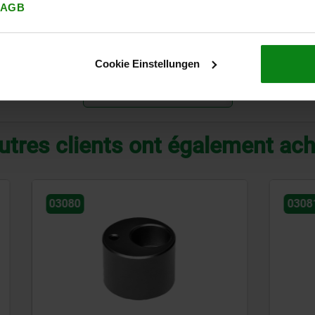
AGB
standard
200
avec articulation
200
Cookie Einstellungen
AGRANDIR LE TABLEAU
utres clients ont également ac
03081