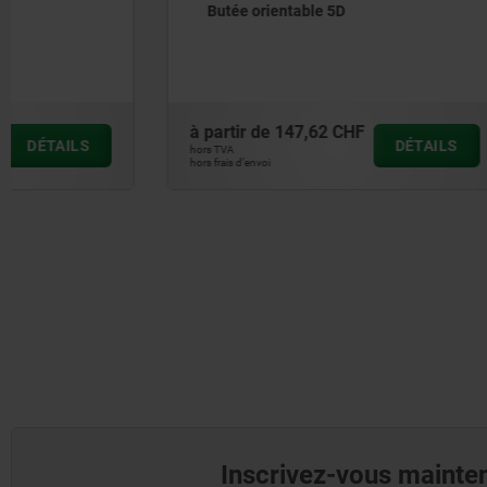
Butée orientable 5D
Butée ex
à partir de
147,62 CHF
à partir de
DÉTAILS
hors TVA
hors TVA
hors frais d’envoi
hors frais d’envoi
Inscrivez-vous mainten