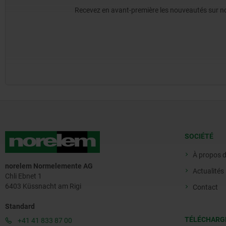
Recevez en avant-première les nouveautés sur nos 
SOCIÉTÉ
À propos 
norelem Normelemente AG
Actualités
Chli Ebnet 1
6403 Küssnacht am Rigi
Contact
Standard
TÉLÉCHARG
+41 41 833 87 00