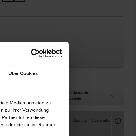
Über Cookies
ment (en stock)
Délai de livraison sur demande
 à 2 semaines
Actuellement indisponible
ziale Medien anbieten zu
en zu Ihrer Verwendung
 Partner führen diese
Disponibilité
CAO
Quantité
Commander
ben oder die sie im Rahmen
Prix