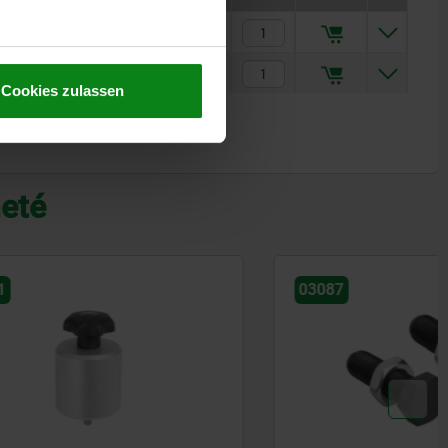
74,10 CHF
138,64 CHF
Cookies zulassen
heté
03087