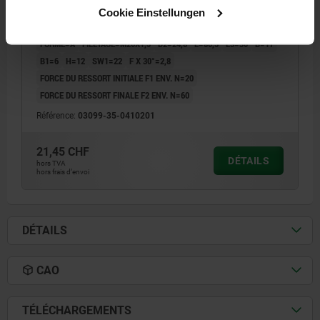
Cookie Einstellungen
DIAMÈTRE DU DOIGT D'INDEXAGE=10
LONGUEUR DE POIGNÉE=50
FORME=A
FILETAGE=M20X1,5
D2=24,8
L=80,5
L3=30
B=17
B1=6
H=12
SW1=22
F X 30°=2,8
FORCE DU RESSORT INITIALE F1 ENV. N=20
FORCE DU RESSORT FINALE F2 ENV. N=60
Référence:
03099-35-0410201
21,45 CHF
DÉTAILS
hors TVA
hors frais d’envoi
DÉTAILS
CAO
TÉLÉCHARGEMENTS