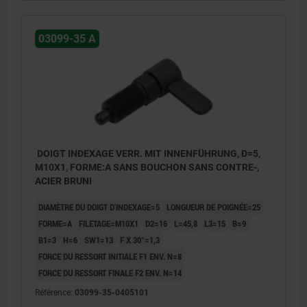
03099-35 A
DOIGT INDEXAGE VERR. MIT INNENFÜHRUNG, D=5,
M10X1, FORME:A SANS BOUCHON SANS CONTRE-,
ACIER BRUNI
DIAMÈTRE DU DOIGT D'INDEXAGE=5
LONGUEUR DE POIGNÉE=25
FORME=A
FILETAGE=M10X1
D2=16
L=45,8
L3=15
B=9
B1=3
H=6
SW1=13
F X 30°=1,3
FORCE DU RESSORT INITIALE F1 ENV. N=8
FORCE DU RESSORT FINALE F2 ENV. N=14
Référence:
03099-35-0405101