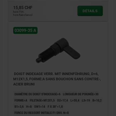
15,85 CHF
DÉTAILS
hors TVA
hors frais d’envoi
03099-35 A
DOIGT INDEXAGE VERR. MIT INNENFÜHRUNG, D=6,
M12X1,5, FORME:A SANS BOUCHON SANS CONTRE-,
ACIER BRUNI
DIAMÈTRE DU DOIGT D'INDEXAGE=6
LONGUEUR DE POIGNÉE=30
FORME=A
FILETAGE=M12X1,5
D2=17,4
L=55,4
L3=19
B=10,2
B1=3,6
H=8
SW1=14
F X 30°=1,8
FORCE DU RESSORT INITIALE F1 ENV. N=8