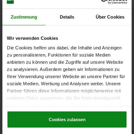
FORME=A
FILETAGE=M16X1,5
D2=21,6
L=71
L3=26
B=14,4
B1=4,8
H=10
SW1=19
F X 30°=2,3
FORCE DU RESSORT INITIALE F1 ENV. N=15
Zustimmung
Details
Über Cookies
FORCE DU RESSORT FINALE F2 ENV. N=35
Référence:
03099-35-0408161
Wir verwenden Cookies
19,33 CHF
Die Cookies helfen uns dabei, die Inhalte und Anzeigen
DÉTAILS
hors TVA
zu personalisieren, Funktionen für soziale Medien
hors frais d’envoi
anbieten zu können und die Zugriffe auf unsere Website
zu analysieren. Außerdem geben wir Informationen zu
03099-35 A
Ihrer Verwendung unserer Website an unsere Partner für
soziale Medien, Werbung und Analysen weiter. Unsere
Partner führen diese Informationen möglicherweise mit
weiteren Daten zusammen, die Sie ihnen bereitgestellt
haben oder die sie im Rahmen Ihrer Nutzung der Dienste
gesammelt haben.
Cookie Richtlinien
Impressum
|
Datenschutz
|
AGB
Cookies zulassen
DOIGT INDEXAGE VERR. MIT INNENFÜHRUNG, D=10,
M20X1,5, FORME:A SANS BOUCHON SANS CONTRE-,
ACIER BRUNI