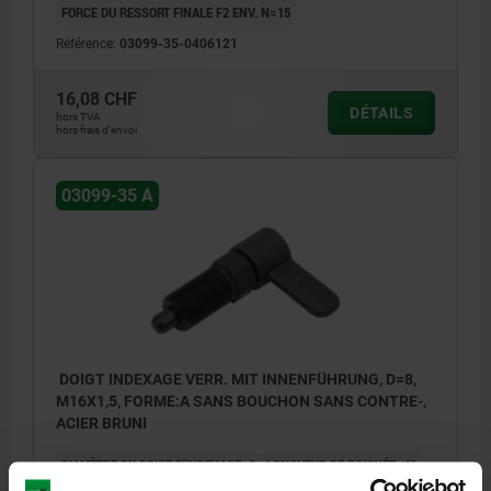
FORCE DU RESSORT FINALE F2 ENV. N=15
Référence:
03099-35-0406121
16,08 CHF
DÉTAILS
hors TVA
hors frais d’envoi
03099-35 A
DOIGT INDEXAGE VERR. MIT INNENFÜHRUNG, D=8,
M16X1,5, FORME:A SANS BOUCHON SANS CONTRE-,
ACIER BRUNI
DIAMÈTRE DU DOIGT D'INDEXAGE=8
LONGUEUR DE POIGNÉE=40