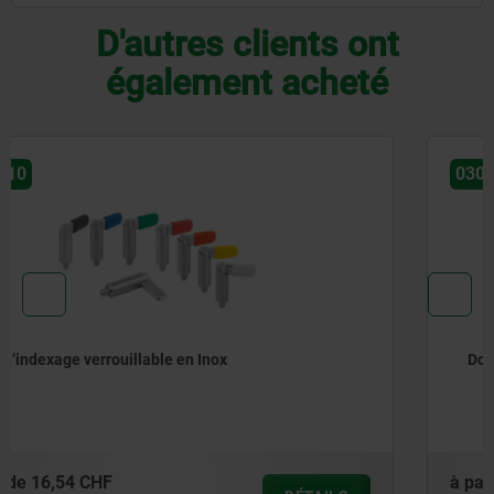
D'autres clients ont
également acheté
03099-19
Doigts d’indexage verrouillables en inox à profil carré
à partir de
18,05 CHF