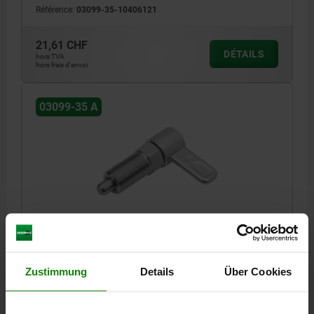
Référence:
03099-35-10406121
21,61 CHF
DÉTAILS
hors TVA
hors frais d’envoi
03099-35 A
DOIGT INDEXAGE VERR. MIT INNENFÜHRUNG, D=8,
M16X1,5, FORME:A SANS BOUCHON SANS CONTRE-,
ACIER INOX. NATUREL
Zustimmung
Details
Über Cookies
DIAMÈTRE DU DOIGT D'INDEXAGE=8
LONGUEUR DE POIGNÉE=40
FORME=A
FILETAGE=M16X1,5
D2=21,6
L=71
L3=26
B=14,4
B1=4,8
H=10
SW1=19
F X 30°=2,3