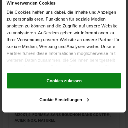
Wir verwenden Cookies
FORCE DU RESSORT INITIALE F1 ENV. N=15
Die Cookies helfen uns dabei, die Inhalte und Anzeigen
FORCE DU RESSORT FINALE F2 ENV. N=35
zu personalisieren, Funktionen für soziale Medien
Référence:
03099-35-10408161
anbieten zu können und die Zugriffe auf unsere Website
zu analysieren. Außerdem geben wir Informationen zu
23,73 CHF
Ihrer Verwendung unserer Website an unsere Partner für
DÉTAILS
hors TVA
hors frais d’envoi
soziale Medien, Werbung und Analysen weiter. Unsere
Partner führen diese Informationen möglicherweise mit
weiteren Daten zusammen, die Sie ihnen bereitgestellt
03099-35 A
haben oder die sie im Rahmen Ihrer Nutzung der Dienste
gesammelt haben.
Cookie Richtlinien
Impressum
|
Datenschutz
|
AGB
Cookies zulassen
Cookie Einstellungen
DOIGT INDEXAGE VERR. MIT INNENFÜHRUNG, D=10,
M20X1,5, FORME:A SANS BOUCHON SANS CONTRE-,
ACIER INOX. NATUREL