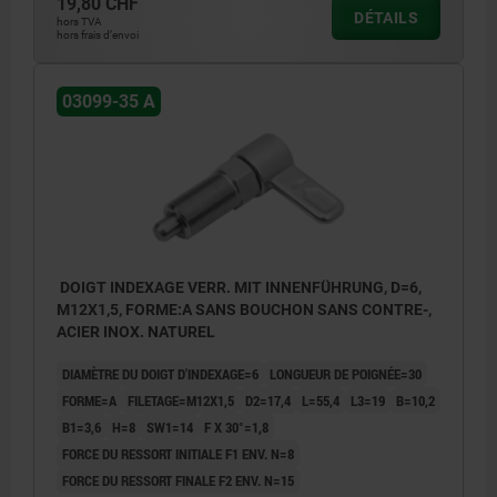
19,80 CHF
DÉTAILS
hors TVA
hors frais d’envoi
03099-35 A
DOIGT INDEXAGE VERR. MIT INNENFÜHRUNG, D=6,
M12X1,5, FORME:A SANS BOUCHON SANS CONTRE-,
ACIER INOX. NATUREL
DIAMÈTRE DU DOIGT D'INDEXAGE=6
LONGUEUR DE POIGNÉE=30
FORME=A
FILETAGE=M12X1,5
D2=17,4
L=55,4
L3=19
B=10,2
B1=3,6
H=8
SW1=14
F X 30°=1,8
FORCE DU RESSORT INITIALE F1 ENV. N=8
FORCE DU RESSORT FINALE F2 ENV. N=15