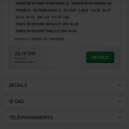
DIAMÈTRE DU DOIGT D'INDEXAGE=10
LONGUEUR DE POIGNÉE=50
FORME=A
FILETAGE=M20X1,5
D2=24,8
L=80,5
L3=30
B=17
B1=6
H=12
SW1=22
F X 30°=2,8
FORCE DU RESSORT INITIALE F1 ENV. N=20
FORCE DU RESSORT FINALE F2 ENV. N=60
Référence:
03099-35-10410201
28,19 CHF
DÉTAILS
hors TVA
hors frais d’envoi
DÉTAILS
CAO
TÉLÉCHARGEMENTS