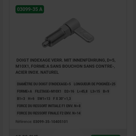
03099-35 A
DOIGT INDEXAGE VERR. MIT INNENFÜHRUNG, D=5,
M10X1, FORME:A SANS BOUCHON SANS CONTRE-,
ACIER INOX. NATUREL
DIAMÈTRE DU DOIGT D'INDEXAGE=5
LONGUEUR DE POIGNÉE=25
FORME=A
FILETAGE=M10X1
D2=16
L=45,8
L3=15
B=9
B1=3
H=6
SW1=13
F X 30°=1,3
FORCE DU RESSORT INITIALE F1 ENV. N=8
FORCE DU RESSORT FINALE F2 ENV. N=14
Référence:
03099-35-10405101