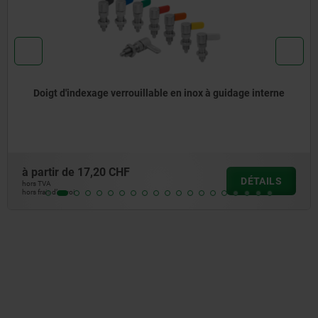
Doigts d'indexage verrouillables avec butée
à partir de
15,85 CHF
DÉTAILS
hors TVA
hors frais d’envoi