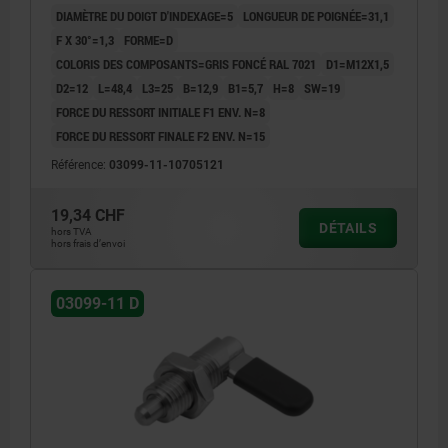
DIAMÈTRE DU DOIGT D'INDEXAGE=5
LONGUEUR DE POIGNÉE=31,1
F X 30°=1,3
FORME=D
COLORIS DES COMPOSANTS=GRIS FONCÉ RAL 7021
D1=M12X1,5
D2=12
L=48,4
L3=25
B=12,9
B1=5,7
H=8
SW=19
FORCE DU RESSORT INITIALE F1 ENV. N=8
FORCE DU RESSORT FINALE F2 ENV. N=15
Référence:
03099-11-10705121
19,34 CHF
DÉTAILS
hors TVA
hors frais d’envoi
03099-11 D