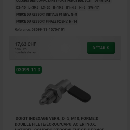
COLORIS DES COMPOSANTS=GRIS FONCÉ RAL 7021
D1=M10X1
D2=10
L=39,5
L3=20
B=10,9
B1=4,9
H=6
SW=17
FORCE DU RESSORT INITIALE F1 ENV. N=8
FORCE DU RESSORT FINALE F2 ENV. N=14
Référence:
03099-11-10704101
17,63 CHF
DÉTAILS
hors TVA
hors frais d’envoi
03099-11 D
DOIGT INDEXAGE VERR., D=5, M10, FORME:D
DOUILLE FILETÉ/ÉCROU/CAPU, ACIER INOX.