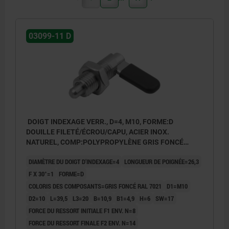
03099-11 D
DOIGT INDEXAGE VERR., D=4, M10, FORME:D
DOUILLE FILETÉ/ÉCROU/CAPU, ACIER INOX.
NATUREL, COMP:POLYPROPYLÈNE GRIS FONCÉ
RAL7021
DIAMÈTRE DU DOIGT D'INDEXAGE=4
LONGUEUR DE POIGNÉE=26,3
F X 30°=1
FORME=D
COLORIS DES COMPOSANTS=GRIS FONCÉ RAL 7021
D1=M10
D2=10
L=39,5
L3=20
B=10,9
B1=4,9
H=6
SW=17
FORCE DU RESSORT INITIALE F1 ENV. N=8
FORCE DU RESSORT FINALE F2 ENV. N=14