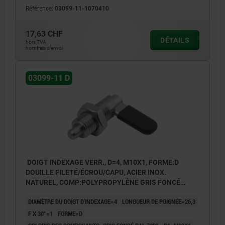
Référence:
03099-11-1070410
17,63 CHF
DÉTAILS
hors TVA
hors frais d’envoi
03099-11 D
DOIGT INDEXAGE VERR., D=4, M10X1, FORME:D
DOUILLE FILETÉ/ÉCROU/CAPU, ACIER INOX.
NATUREL, COMP:POLYPROPYLÈNE GRIS FONCÉ
RAL7021
DIAMÈTRE DU DOIGT D'INDEXAGE=4
LONGUEUR DE POIGNÉE=26,3
F X 30°=1
FORME=D