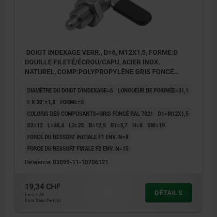
DOIGT INDEXAGE VERR., D=6, M12X1,5, FORME:D
DOUILLE FILETÉ/ÉCROU/CAPU, ACIER INOX.
NATUREL, COMP:POLYPROPYLÈNE GRIS FONCÉ
RAL7021
DIAMÈTRE DU DOIGT D'INDEXAGE=6
LONGUEUR DE POIGNÉE=31,1
F X 30°=1,8
FORME=D
COLORIS DES COMPOSANTS=GRIS FONCÉ RAL 7021
D1=M12X1,5
D2=12
L=48,4
L3=25
B=12,9
B1=5,7
H=8
SW=19
FORCE DU RESSORT INITIALE F1 ENV. N=8
FORCE DU RESSORT FINALE F2 ENV. N=15
Référence:
03099-11-10706121
19,34 CHF
DÉTAILS
hors TVA
hors frais d’envoi