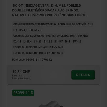
DOIGT INDEXAGE VERR., D=6, M12, FORME:D
DOUILLE FILETÉ/ÉCROU/CAPU, ACIER INOX.
NATUREL, COMP:POLYPROPYLÈNE GRIS FONCÉ
RAL7021
DIAMÈTRE DU DOIGT D'INDEXAGE=6
LONGUEUR DE POIGNÉE=31,1
F X 30°=1,8
FORME=D
COLORIS DES COMPOSANTS=GRIS FONCÉ RAL 7021
D1=M12
D2=12
L=48,4
L3=25
B=12,9
B1=5,7
H=8
SW=19
FORCE DU RESSORT INITIALE F1 ENV. N=8
FORCE DU RESSORT FINALE F2 ENV. N=15
Référence:
03099-11-1070612
19,34 CHF
DÉTAILS
hors TVA
hors frais d’envoi
03099-11 D