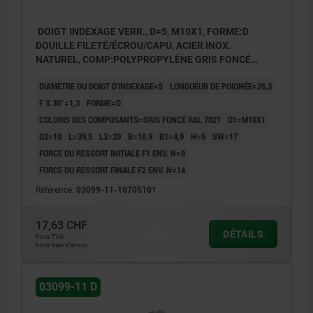
DOIGT INDEXAGE VERR., D=5, M10X1, FORME:D
DOUILLE FILETÉ/ÉCROU/CAPU, ACIER INOX.
NATUREL, COMP:POLYPROPYLÈNE GRIS FONCÉ
RAL7021
DIAMÈTRE DU DOIGT D'INDEXAGE=5
LONGUEUR DE POIGNÉE=26,3
F X 30°=1,3
FORME=D
COLORIS DES COMPOSANTS=GRIS FONCÉ RAL 7021
D1=M10X1
D2=10
L=39,5
L3=20
B=10,9
B1=4,9
H=6
SW=17
FORCE DU RESSORT INITIALE F1 ENV. N=8
FORCE DU RESSORT FINALE F2 ENV. N=14
Référence:
03099-11-10705101
17,63 CHF
DÉTAILS
hors TVA
hors frais d’envoi
03099-11 D