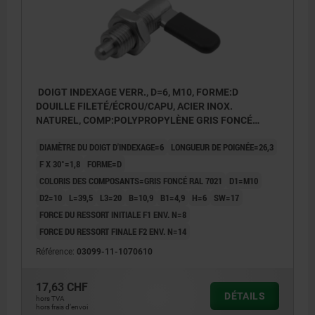
DOIGT INDEXAGE VERR., D=6, M10, FORME:D
DOUILLE FILETÉ/ÉCROU/CAPU, ACIER INOX.
NATUREL, COMP:POLYPROPYLÈNE GRIS FONCÉ
RAL7021
DIAMÈTRE DU DOIGT D'INDEXAGE=6
LONGUEUR DE POIGNÉE=26,3
F X 30°=1,8
FORME=D
COLORIS DES COMPOSANTS=GRIS FONCÉ RAL 7021
D1=M10
D2=10
L=39,5
L3=20
B=10,9
B1=4,9
H=6
SW=17
FORCE DU RESSORT INITIALE F1 ENV. N=8
FORCE DU RESSORT FINALE F2 ENV. N=14
Référence:
03099-11-1070610
17,63 CHF
DÉTAILS
hors TVA
hors frais d’envoi