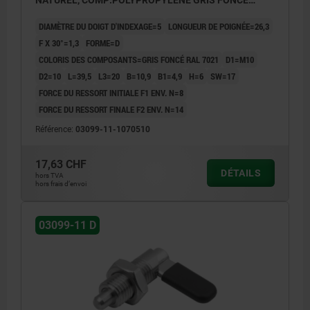
NATUREL, COMP:POLYPROPYLÈNE GRIS FONCÉ
RAL7021
DIAMÈTRE DU DOIGT D'INDEXAGE=5
LONGUEUR DE POIGNÉE=26,3
F X 30°=1,3
FORME=D
COLORIS DES COMPOSANTS=GRIS FONCÉ RAL 7021
D1=M10
D2=10
L=39,5
L3=20
B=10,9
B1=4,9
H=6
SW=17
FORCE DU RESSORT INITIALE F1 ENV. N=8
FORCE DU RESSORT FINALE F2 ENV. N=14
Référence:
03099-11-1070510
17,63 CHF
DÉTAILS
hors TVA
hors frais d’envoi
03099-11 D