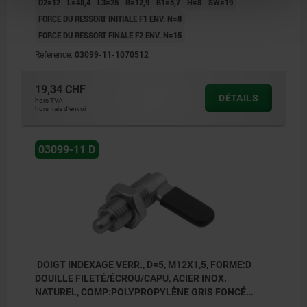
D2=12
L=48,4
L3=25
B=12,9
B1=5,7
H=8
SW=19
FORCE DU RESSORT INITIALE F1 ENV. N=8
FORCE DU RESSORT FINALE F2 ENV. N=15
Référence:
03099-11-1070512
19,34 CHF
DÉTAILS
hors TVA
hors frais d’envoi
03099-11 D
DOIGT INDEXAGE VERR., D=5, M12X1,5, FORME:D
DOUILLE FILETÉ/ÉCROU/CAPU, ACIER INOX.
NATUREL, COMP:POLYPROPYLÈNE GRIS FONCÉ
RAL7021