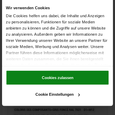
Wir verwenden Cookies
17,63 CHF
DÉTAILS
Die Cookies helfen uns dabei, die Inhalte und Anzeigen
hors TVA
hors frais d’envoi
zu personalisieren, Funktionen für soziale Medien
anbieten zu können und die Zugriffe auf unsere Website
03099-11 D
zu analysieren. Außerdem geben wir Informationen zu
Ihrer Verwendung unserer Website an unsere Partner für
soziale Medien, Werbung und Analysen weiter. Unsere
Partner führen diese Informationen möglicherweise mit
weiteren Daten zusammen, die Sie ihnen bereitgestellt
haben oder die sie im Rahmen Ihrer Nutzung der Dienste
gesammelt haben.
Cookie Richtlinien
Impressum
|
Datenschutz
|
AGB
DOIGT INDEXAGE VERR., D=5, M12, FORME:D
Cookies zulassen
DOUILLE FILETÉ/ÉCROU/CAPU, ACIER INOX.
NATUREL, COMP:POLYPROPYLÈNE GRIS FONCÉ
RAL7021
Cookie Einstellungen
DIAMÈTRE DU DOIGT D'INDEXAGE=5
LONGUEUR DE POIGNÉE=31,1
F X 30°=1,3
FORME=D
COLORIS DES COMPOSANTS=GRIS FONCÉ RAL 7021
D1=M12