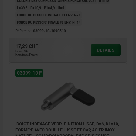
COLORIS DES COMPOSANTS=GRIS FONCÉ RAL 7021
D1=10
L=39,5
B=10,9
B1=4,9
H=6
FORCE DU RESSORT INITIALE F1 ENV. N=8
FORCE DU RESSORT FINALE F2 ENV. N=14
Référence:
03099-10-1090510
17,29 CHF
DÉTAILS
hors TVA
hors frais d’envoi
03099-10 F
DOIGT INDEXAGE VERR. FINITION LISSE, D=6, D1=10,
FORME:F AVEC DOUILLE, LISSE ET CAP, ACIER INOX.