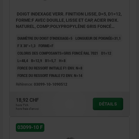
DOIGT INDEXAGE VERR. FINITION LISSE, D=5, D1=12,
FORME:F AVEC DOUILLE, LISSE ET CAP, ACIER INOX.
NATUREL, COMP:POLYPROPYLÈNE GRIS FONCÉ
RAL7021
DIAMÈTRE DU DOIGT D'INDEXAGE=5
LONGUEUR DE POIGNÉE=31,1
F X 30°=1,3
FORME=F
COLORIS DES COMPOSANTS=GRIS FONCÉ RAL 7021
D1=12
L=48,4
B=12,9
B1=5,7
H=8
FORCE DU RESSORT INITIALE F1 ENV. N=8
FORCE DU RESSORT FINALE F2 ENV. N=14
Référence:
03099-10-1090512
18,92 CHF
DÉTAILS
hors TVA
hors frais d’envoi
03099-10 F