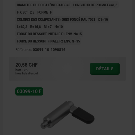
DIAMÈTRE DU DOIGT D'INDEXAGE=8
LONGUEUR DE POIGNÉE=41,5
F X 30°=2,3
FORME=F
COLORIS DES COMPOSANTS=GRIS FONCÉ RAL 7021
D1=16
L=62,3
B=16,6
B1=7
H=10
FORCE DU RESSORT INITIALE F1 ENV. N=15
FORCE DU RESSORT FINALE F2 ENV. N=35
Référence:
03099-10-1090816
20,58 CHF
DÉTAILS
hors TVA
hors frais d’envoi
03099-10 F