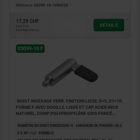
Référence:
03099-10-1090410
17,29 CHF
DÉTAILS
hors TVA
hors frais d’envoi
03099-10 F
DOIGT INDEXAGE VERR. FINITION LISSE, D=5, D1=10,
FORME:F AVEC DOUILLE, LISSE ET CAP, ACIER INOX.
NATUREL, COMP:POLYPROPYLÈNE GRIS FONCÉ
RAL7021
DIAMÈTRE DU DOIGT D'INDEXAGE=5
LONGUEUR DE POIGNÉE=26,3
F X 30°=1,3
FORME=F