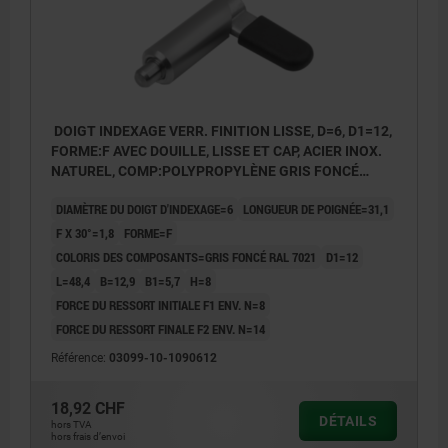
DOIGT INDEXAGE VERR. FINITION LISSE, D=6, D1=12,
FORME:F AVEC DOUILLE, LISSE ET CAP, ACIER INOX.
NATUREL, COMP:POLYPROPYLÈNE GRIS FONCÉ
RAL7021
DIAMÈTRE DU DOIGT D'INDEXAGE=6
LONGUEUR DE POIGNÉE=31,1
F X 30°=1,8
FORME=F
COLORIS DES COMPOSANTS=GRIS FONCÉ RAL 7021
D1=12
L=48,4
B=12,9
B1=5,7
H=8
FORCE DU RESSORT INITIALE F1 ENV. N=8
FORCE DU RESSORT FINALE F2 ENV. N=14
Référence:
03099-10-1090612
18,92 CHF
DÉTAILS
hors TVA
hors frais d’envoi