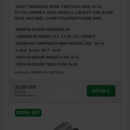
DOIGT INDEXAGE VERR. FINITION LISSE, D=10,
D1=16, FORME:F AVEC DOUILLE, LISSE ET CAP, ACIER
INOX. NATUREL, COMP:POLYPROPYLÈNE GRIS
FONCÉ RAL7021
DIAMÈTRE DU DOIGT D'INDEXAGE=10
LONGUEUR DE POIGNÉE=41,5
F X 30°=2,8
FORME=F
COLORIS DES COMPOSANTS=GRIS FONCÉ RAL 7021
D1=16
L=62,8
B=16,6
B1=7
H=10
FORCE DU RESSORT INITIALE F1 ENV. N=15
FORCE DU RESSORT FINALE F2 ENV. N=35
Référence:
03099-10-1091016
20,58 CHF
DÉTAILS
hors TVA
hors frais d’envoi
03099-10 F