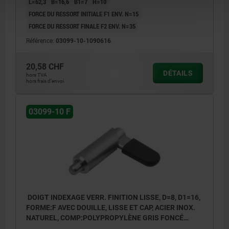
L=62,3
B=16,6
B1=7
H=10
FORCE DU RESSORT INITIALE F1 ENV. N=15
FORCE DU RESSORT FINALE F2 ENV. N=35
Référence:
03099-10-1090616
20,58 CHF
DÉTAILS
hors TVA
hors frais d’envoi
03099-10 F
DOIGT INDEXAGE VERR. FINITION LISSE, D=8, D1=16,
FORME:F AVEC DOUILLE, LISSE ET CAP, ACIER INOX.
NATUREL, COMP:POLYPROPYLÈNE GRIS FONCÉ
RAL7021