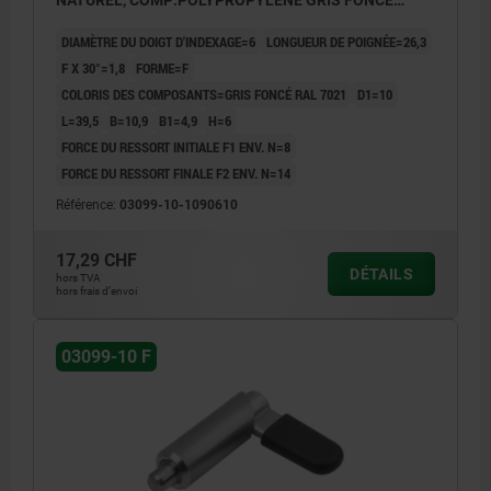
NATUREL, COMP:POLYPROPYLÈNE GRIS FONCÉ
RAL7021
DIAMÈTRE DU DOIGT D'INDEXAGE=6
LONGUEUR DE POIGNÉE=26,3
F X 30°=1,8
FORME=F
COLORIS DES COMPOSANTS=GRIS FONCÉ RAL 7021
D1=10
L=39,5
B=10,9
B1=4,9
H=6
FORCE DU RESSORT INITIALE F1 ENV. N=8
FORCE DU RESSORT FINALE F2 ENV. N=14
Référence:
03099-10-1090610
17,29 CHF
DÉTAILS
hors TVA
hors frais d’envoi
03099-10 F