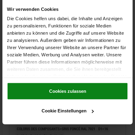
Wir verwenden Cookies
18,92 CHF
DÉTAILS
Die Cookies helfen uns dabei, die Inhalte und Anzeigen
hors TVA
hors frais d’envoi
zu personalisieren, Funktionen für soziale Medien
anbieten zu können und die Zugriffe auf unsere Website
03099-10 F
zu analysieren. Außerdem geben wir Informationen zu
Ihrer Verwendung unserer Website an unsere Partner für
soziale Medien, Werbung und Analysen weiter. Unsere
Partner führen diese Informationen möglicherweise mit
weiteren Daten zusammen, die Sie ihnen bereitgestellt
haben oder die sie im Rahmen Ihrer Nutzung der Dienste
gesammelt haben.
Cookie Richtlinien
Impressum
|
Datenschutz
|
AGB
DOIGT INDEXAGE VERR. FINITION LISSE, D=6, D1=16,
Cookies zulassen
FORME:F AVEC DOUILLE, LISSE ET CAP, ACIER INOX.
NATUREL, COMP:POLYPROPYLÈNE GRIS FONCÉ
RAL7021
Cookie Einstellungen
DIAMÈTRE DU DOIGT D'INDEXAGE=6
LONGUEUR DE POIGNÉE=41,5
F X 30°=1,8
FORME=F
COLORIS DES COMPOSANTS=GRIS FONCÉ RAL 7021
D1=16