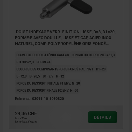
DOIGT INDEXAGE VERR. FINITION LISSE, D=8, D1=20,
FORME:F AVEC DOUILLE, LISSE ET CAP, ACIER INOX.
NATUREL, COMP:POLYPROPYLÈNE GRIS FONCÉ
RAL7021
DIAMÈTRE DU DOIGT D'INDEXAGE=8
LONGUEUR DE POIGNÉE=51,3
F X 30°=2,3
FORME=F
COLORIS DES COMPOSANTS=GRIS FONCÉ RAL 7021
D1=20
L=72,3
B=20,5
B1=8,5
H=12
FORCE DU RESSORT INITIALE F1 ENV. N=20
FORCE DU RESSORT FINALE F2 ENV. N=60
Référence:
03099-10-1090820
24,36 CHF
DÉTAILS
hors TVA
hors frais d’envoi