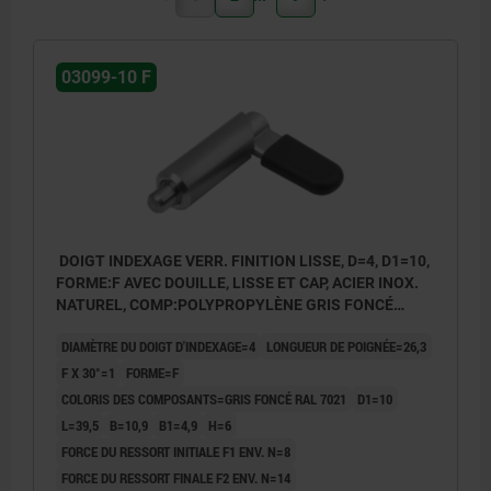
03099-10 F
DOIGT INDEXAGE VERR. FINITION LISSE, D=4, D1=10,
FORME:F AVEC DOUILLE, LISSE ET CAP, ACIER INOX.
NATUREL, COMP:POLYPROPYLÈNE GRIS FONCÉ
RAL7021
DIAMÈTRE DU DOIGT D'INDEXAGE=4
LONGUEUR DE POIGNÉE=26,3
F X 30°=1
FORME=F
COLORIS DES COMPOSANTS=GRIS FONCÉ RAL 7021
D1=10
L=39,5
B=10,9
B1=4,9
H=6
FORCE DU RESSORT INITIALE F1 ENV. N=8
FORCE DU RESSORT FINALE F2 ENV. N=14