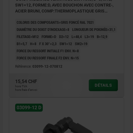
SW1=12, FORME:D, AVEC BOUCHON AVEC CONTRE-,
ACIER BRUNI, COMP:THERMOPLASTIQUE GRIS
FONCÉ RAL7021
COLORIS DES COMPOSANTS=GRIS FONCÉ RAL 7021
DIAMÈTRE DU DOIGT D'INDEXAGE=8
LONGUEUR DE POIGNÉE=31,1
FILETAGE=M12
FORME=D
D2=12
L=48,4
L3=19
B=12,9
B1=5,7
H=8
F X 30°=2,3
SW1=12
SW2=19
FORCE DU RESSORT INITIALE F1 ENV. N=8
FORCE DU RESSORT FINALE F2 ENV. N=15
Référence:
03099-12-070812
15,54 CHF
DÉTAILS
hors TVA
hors frais d’envoi
03099-12 D