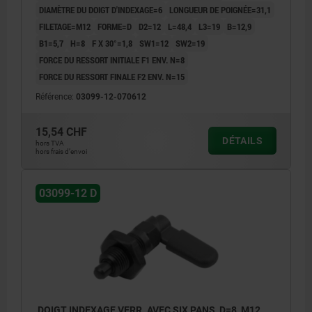
DIAMÈTRE DU DOIGT D'INDEXAGE=6
LONGUEUR DE POIGNÉE=31,1
FILETAGE=M12
FORME=D
D2=12
L=48,4
L3=19
B=12,9
B1=5,7
H=8
F X 30°=1,8
SW1=12
SW2=19
FORCE DU RESSORT INITIALE F1 ENV. N=8
FORCE DU RESSORT FINALE F2 ENV. N=15
Référence:
03099-12-070612
15,54 CHF
DÉTAILS
hors TVA
hors frais d’envoi
03099-12 D
DOIGT INDEXAGE VERR. AVEC SIX PANS, D=8, M12,