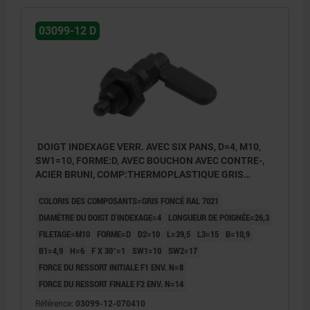
03099-12 D
DOIGT INDEXAGE VERR. AVEC SIX PANS, D=4, M10,
SW1=10, FORME:D, AVEC BOUCHON AVEC CONTRE-,
ACIER BRUNI, COMP:THERMOPLASTIQUE GRIS
FONCÉ RAL7021
COLORIS DES COMPOSANTS=GRIS FONCÉ RAL 7021
DIAMÈTRE DU DOIGT D'INDEXAGE=4
LONGUEUR DE POIGNÉE=26,3
FILETAGE=M10
FORME=D
D2=10
L=39,5
L3=15
B=10,9
B1=4,9
H=6
F X 30°=1
SW1=10
SW2=17
FORCE DU RESSORT INITIALE F1 ENV. N=8
FORCE DU RESSORT FINALE F2 ENV. N=14
Référence:
03099-12-070410
Forme A : sans capuchon de verrouillage