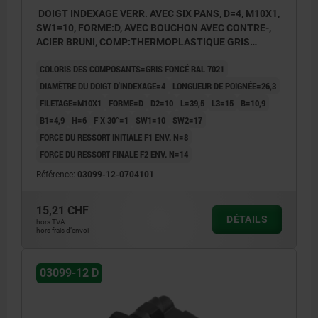
DOIGT INDEXAGE VERR. AVEC SIX PANS, D=4, M10X1,
SW1=10, FORME:D, AVEC BOUCHON AVEC CONTRE-,
ACIER BRUNI, COMP:THERMOPLASTIQUE GRIS
FONCÉ RAL7021
COLORIS DES COMPOSANTS=GRIS FONCÉ RAL 7021
DIAMÈTRE DU DOIGT D'INDEXAGE=4
LONGUEUR DE POIGNÉE=26,3
FILETAGE=M10X1
FORME=D
D2=10
L=39,5
L3=15
B=10,9
B1=4,9
H=6
F X 30°=1
SW1=10
SW2=17
FORCE DU RESSORT INITIALE F1 ENV. N=8
FORCE DU RESSORT FINALE F2 ENV. N=14
Référence:
03099-12-0704101
15,21 CHF
DÉTAILS
hors TVA
hors frais d’envoi
03099-12 D