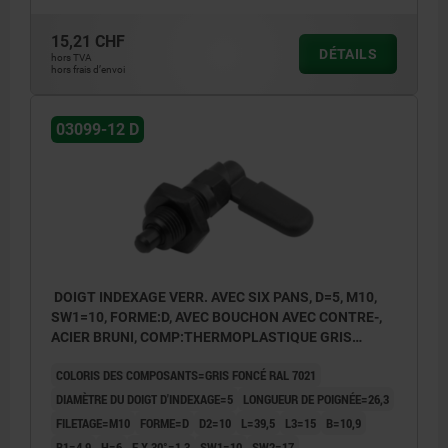
sans écrou.
15,21 CHF
DÉTAILS
Forme B : sans capuchon de verrouillage
hors TVA
hors frais d’envoi
avec écrou.
Forme C : avec capuchon de verrouillage
03099-12 D
sans écrou.
Forme D : avec capuchon de verrouillage
avec écrou.
DOIGT INDEXAGE VERR. AVEC SIX PANS, D=5, M10,
SW1=10, FORME:D, AVEC BOUCHON AVEC CONTRE-,
ACIER BRUNI, COMP:THERMOPLASTIQUE GRIS
FONCÉ RAL7021
COLORIS DES COMPOSANTS=GRIS FONCÉ RAL 7021
DIAMÈTRE DU DOIGT D'INDEXAGE=5
LONGUEUR DE POIGNÉE=26,3
FILETAGE=M10
FORME=D
D2=10
L=39,5
L3=15
B=10,9
B1=4,9
H=6
F X 30°=1,3
SW1=10
SW2=17