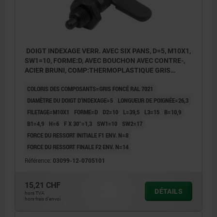
DOIGT INDEXAGE VERR. AVEC SIX PANS, D=5, M10X1,
SW1=10, FORME:D, AVEC BOUCHON AVEC CONTRE-,
ACIER BRUNI, COMP:THERMOPLASTIQUE GRIS
FONCÉ RAL7021
COLORIS DES COMPOSANTS=GRIS FONCÉ RAL 7021
DIAMÈTRE DU DOIGT D'INDEXAGE=5
LONGUEUR DE POIGNÉE=26,3
FILETAGE=M10X1
FORME=D
D2=10
L=39,5
L3=15
B=10,9
B1=4,9
H=6
F X 30°=1,3
SW1=10
SW2=17
FORCE DU RESSORT INITIALE F1 ENV. N=8
FORCE DU RESSORT FINALE F2 ENV. N=14
Référence:
03099-12-0705101
15,21 CHF
DÉTAILS
hors TVA
hors frais d’envoi