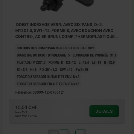
DOIGT INDEXAGE VERR. AVEC SIX PANS, D=5,
M12X1,5, SW1=12, FORME:D, AVEC BOUCHON AVEC
CONTRE-, ACIER BRUNI, COMP:THERMOPLASTIQUE
GRIS FONCÉ RAL7021
COLORIS DES COMPOSANTS=GRIS FONCÉ RAL 7021
DIAMÈTRE DU DOIGT D'INDEXAGE=5
LONGUEUR DE POIGNÉE=31,1
FILETAGE=M12X1,5
FORME=D
D2=12
L=48,4
L3=19
B=12,9
B1=5,7
H=8
F X 30°=1,3
SW1=12
SW2=19
FORCE DU RESSORT INITIALE F1 ENV. N=8
FORCE DU RESSORT FINALE F2 ENV. N=15
Référence:
03099-12-0705121
15,54 CHF
DÉTAILS
hors TVA
hors frais d’envoi