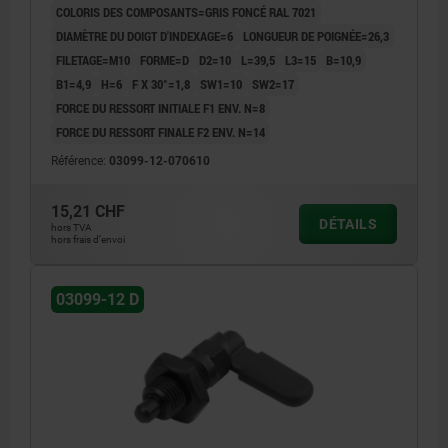
COLORIS DES COMPOSANTS=GRIS FONCÉ RAL 7021
DIAMÈTRE DU DOIGT D'INDEXAGE=6
LONGUEUR DE POIGNÉE=26,3
FILETAGE=M10
FORME=D
D2=10
L=39,5
L3=15
B=10,9
B1=4,9
H=6
F X 30°=1,8
SW1=10
SW2=17
FORCE DU RESSORT INITIALE F1 ENV. N=8
FORCE DU RESSORT FINALE F2 ENV. N=14
Référence:
03099-12-070610
15,21 CHF
DÉTAILS
hors TVA
hors frais d’envoi
03099-12 D