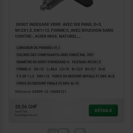
DOIGT INDEXAGE VERR. AVEC SIX PANS, D=5,
M12X1,5, SW1=12, FORME:C, AVEC BOUCHON SANS
CONTRE-, ACIER INOX. NATUREL,
COMP:THERMOPLASTIQUE GRIS FONCÉ RAL7021
LONGUEUR DE POIGNÉE=31,1
COLORIS DES COMPOSANTS=GRIS FONCÉ RAL 7021
DIAMÈTRE DU DOIGT D'INDEXAGE=5
FILETAGE=M12X1,5
FORME=C
D2=12
L=48,4
L3=19
B=12,9
B1=5,7
H=8
F X 30°=1,3
SW1=12
FORCE DU RESSORT INITIALE F1 ENV. N=8
FORCE DU RESSORT FINALE F2 ENV. N=15
Référence:
03099-12-10605121
20,56 CHF
DÉTAILS
hors TVA
hors frais d’envoi