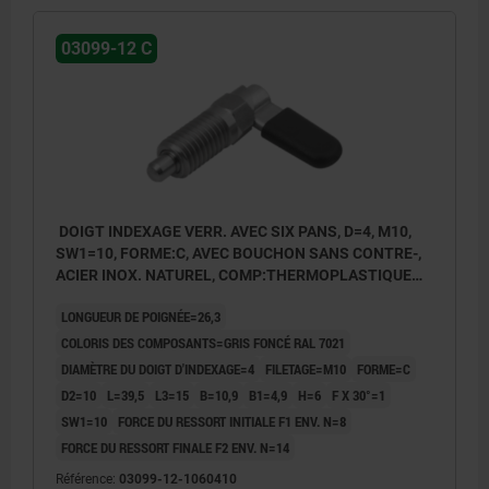
03099-12 C
DOIGT INDEXAGE VERR. AVEC SIX PANS, D=4, M10,
SW1=10, FORME:C, AVEC BOUCHON SANS CONTRE-,
ACIER INOX. NATUREL, COMP:THERMOPLASTIQUE
GRIS FONCÉ RAL7021
LONGUEUR DE POIGNÉE=26,3
COLORIS DES COMPOSANTS=GRIS FONCÉ RAL 7021
DIAMÈTRE DU DOIGT D'INDEXAGE=4
FILETAGE=M10
FORME=C
D2=10
L=39,5
L3=15
B=10,9
B1=4,9
H=6
F X 30°=1
SW1=10
FORCE DU RESSORT INITIALE F1 ENV. N=8
FORCE DU RESSORT FINALE F2 ENV. N=14
Référence:
03099-12-1060410
Forme A : sans capuchon de verrouillage