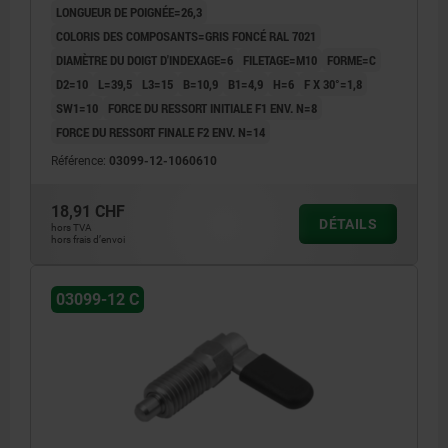
LONGUEUR DE POIGNÉE=26,3
COLORIS DES COMPOSANTS=GRIS FONCÉ RAL 7021
DIAMÈTRE DU DOIGT D'INDEXAGE=6
FILETAGE=M10
FORME=C
D2=10
L=39,5
L3=15
B=10,9
B1=4,9
H=6
F X 30°=1,8
SW1=10
FORCE DU RESSORT INITIALE F1 ENV. N=8
FORCE DU RESSORT FINALE F2 ENV. N=14
Référence:
03099-12-1060610
18,91 CHF
DÉTAILS
hors TVA
hors frais d’envoi
03099-12 C