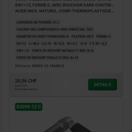
SW1=12, FORME:C, AVEC BOUCHON SANS CONTRE-,
ACIER INOX. NATUREL, COMP:THERMOPLASTIQUE
GRIS FONCÉ RAL7021
LONGUEUR DE POIGNÉE=31,1
COLORIS DES COMPOSANTS=GRIS FONCÉ RAL 7021
DIAMÈTRE DU DOIGT D'INDEXAGE=8
FILETAGE=M12
FORME=C
D2=12
L=48,4
L3=19
B=12,9
B1=5,7
H=8
F X 30°=2,3
SW1=12
FORCE DU RESSORT INITIALE F1 ENV. N=8
FORCE DU RESSORT FINALE F2 ENV. N=15
Référence:
03099-12-1060812
20,56 CHF
DÉTAILS
hors TVA
hors frais d’envoi
03099-12 C