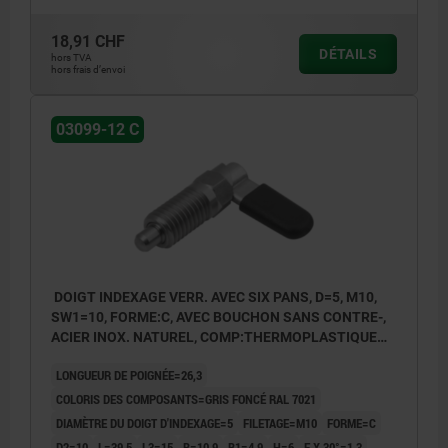
sans écrou.
18,91 CHF
DÉTAILS
Forme B : sans capuchon de verrouillage
hors TVA
hors frais d’envoi
avec écrou.
Forme C : avec capuchon de verrouillage
03099-12 C
sans écrou.
Forme D : avec capuchon de verrouillage
avec écrou.
DOIGT INDEXAGE VERR. AVEC SIX PANS, D=5, M10,
SW1=10, FORME:C, AVEC BOUCHON SANS CONTRE-,
ACIER INOX. NATUREL, COMP:THERMOPLASTIQUE
GRIS FONCÉ RAL7021
LONGUEUR DE POIGNÉE=26,3
COLORIS DES COMPOSANTS=GRIS FONCÉ RAL 7021
DIAMÈTRE DU DOIGT D'INDEXAGE=5
FILETAGE=M10
FORME=C
D2=10
L=39,5
L3=15
B=10,9
B1=4,9
H=6
F X 30°=1,3