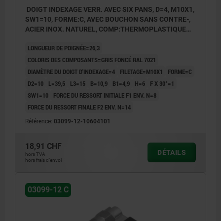
DOIGT INDEXAGE VERR. AVEC SIX PANS, D=4, M10X1,
SW1=10, FORME:C, AVEC BOUCHON SANS CONTRE-,
ACIER INOX. NATUREL, COMP:THERMOPLASTIQUE
GRIS FONCÉ RAL7021
LONGUEUR DE POIGNÉE=26,3
COLORIS DES COMPOSANTS=GRIS FONCÉ RAL 7021
DIAMÈTRE DU DOIGT D'INDEXAGE=4
FILETAGE=M10X1
FORME=C
D2=10
L=39,5
L3=15
B=10,9
B1=4,9
H=6
F X 30°=1
SW1=10
FORCE DU RESSORT INITIALE F1 ENV. N=8
FORCE DU RESSORT FINALE F2 ENV. N=14
Référence:
03099-12-10604101
18,91 CHF
DÉTAILS
hors TVA
hors frais d’envoi
03099-12 C