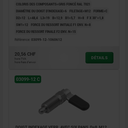
COLORIS DES COMPOSANTS=GRIS FONCÉ RAL 7021
DIAMÈTRE DU DOIGT D'INDEXAGE=6
FILETAGE=M12
FORME=C
D2=12
L=48,4
L3=19
B=12,9
B1=5,7
H=8
F X 30°=1,8
SW1=12
FORCE DU RESSORT INITIALE F1 ENV. N=8
FORCE DU RESSORT FINALE F2 ENV. N=15
Référence:
03099-12-1060612
20,56 CHF
DÉTAILS
hors TVA
hors frais d’envoi
03099-12 C
DOIGT INDEXAGE VERR. AVEC SIX PANS, D=8, M12,