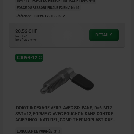
SW1=12
FORCE DU RESSORT INITIALE F1 ENV. N=8
FORCE DU RESSORT FINALE F2 ENV. N=15
Référence:
03099-12-1060512
20,56 CHF
DÉTAILS
hors TVA
hors frais d’envoi
03099-12 C
DOIGT INDEXAGE VERR. AVEC SIX PANS, D=6, M12,
SW1=12, FORME:C, AVEC BOUCHON SANS CONTRE-,
ACIER INOX. NATUREL, COMP:THERMOPLASTIQUE
GRIS FONCÉ RAL7021
LONGUEUR DE POIGNÉE=31,1