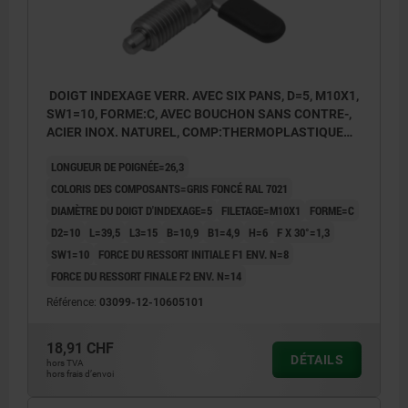
DOIGT INDEXAGE VERR. AVEC SIX PANS, D=5, M10X1,
SW1=10, FORME:C, AVEC BOUCHON SANS CONTRE-,
ACIER INOX. NATUREL, COMP:THERMOPLASTIQUE
GRIS FONCÉ RAL7021
LONGUEUR DE POIGNÉE=26,3
COLORIS DES COMPOSANTS=GRIS FONCÉ RAL 7021
DIAMÈTRE DU DOIGT D'INDEXAGE=5
FILETAGE=M10X1
FORME=C
D2=10
L=39,5
L3=15
B=10,9
B1=4,9
H=6
F X 30°=1,3
SW1=10
FORCE DU RESSORT INITIALE F1 ENV. N=8
FORCE DU RESSORT FINALE F2 ENV. N=14
Référence:
03099-12-10605101
18,91 CHF
DÉTAILS
hors TVA
hors frais d’envoi