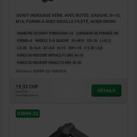
DOIGT INDEXAGE VERR. AVEC BUTÉE, GAUCHE, D=10,
M16, FORME:A AVEC DOUILLE FILETÉ, ACIER BRUNI
DIAMÈTRE DU DOIGT D'INDEXAGE=10
LONGUEUR DE POIGNÉE=40
FORME=A
MODÈLE 2=À GAUCHE
D1=M16
D2=16
L=61,2
L3=26
B=14,4
B1=4,8
H=10
SW1=16
F X 30°=2,8
FORCE DU RESSORT INITIALE F1 ENV. N=15
FORCE DU RESSORT FINALE F2 ENV. N=35
Référence:
03099-22-1041016
19,33 CHF
DÉTAILS
hors TVA
hors frais d’envoi
03099-22