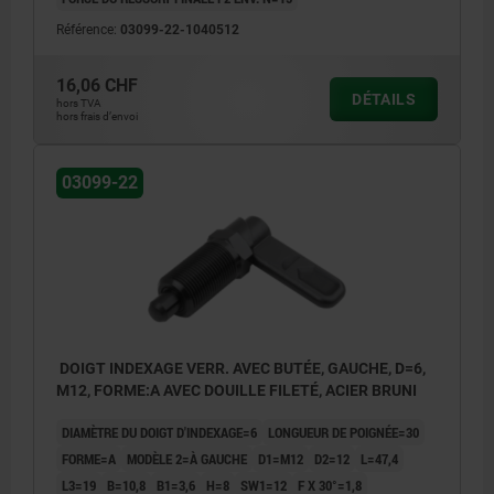
Référence:
03099-22-1040512
16,06 CHF
DÉTAILS
hors TVA
hors frais d’envoi
03099-22
DOIGT INDEXAGE VERR. AVEC BUTÉE, GAUCHE, D=6,
M12, FORME:A AVEC DOUILLE FILETÉ, ACIER BRUNI
DIAMÈTRE DU DOIGT D'INDEXAGE=6
LONGUEUR DE POIGNÉE=30
FORME=A
MODÈLE 2=À GAUCHE
D1=M12
D2=12
L=47,4
L3=19
B=10,8
B1=3,6
H=8
SW1=12
F X 30°=1,8