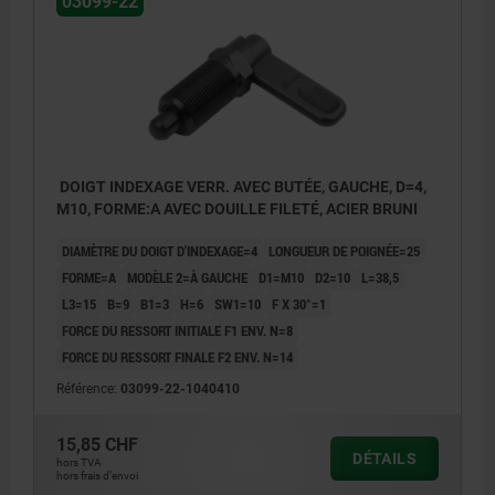
03099-22
DOIGT INDEXAGE VERR. AVEC BUTÉE, GAUCHE, D=4,
M10, FORME:A AVEC DOUILLE FILETÉ, ACIER BRUNI
DIAMÈTRE DU DOIGT D'INDEXAGE=4
LONGUEUR DE POIGNÉE=25
FORME=A
MODÈLE 2=À GAUCHE
D1=M10
D2=10
L=38,5
L3=15
B=9
B1=3
H=6
SW1=10
F X 30°=1
FORCE DU RESSORT INITIALE F1 ENV. N=8
FORCE DU RESSORT FINALE F2 ENV. N=14
Référence:
03099-22-1040410
Forme A : sans capuchon de verrouillage,
15,85 CHF
DÉTAILS
hors TVA
sans contre-écrou
hors frais d’envoi