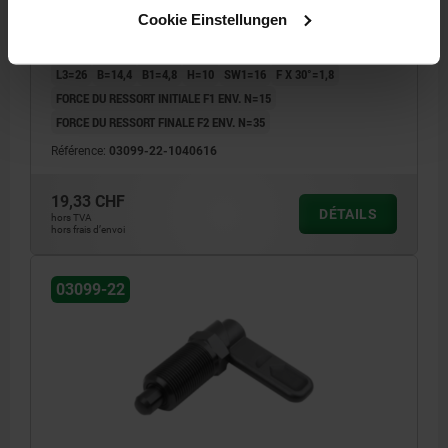
Cookie Einstellungen
DIAMÈTRE DU DOIGT D'INDEXAGE=6
LONGUEUR DE POIGNÉE=40
FORME=A
MODÈLE 2=À GAUCHE
D1=M16
D2=16
L=61,2
L3=26
B=14,4
B1=4,8
H=10
SW1=16
F X 30°=1,8
FORCE DU RESSORT INITIALE F1 ENV. N=15
FORCE DU RESSORT FINALE F2 ENV. N=35
Référence:
03099-22-1040616
19,33 CHF
DÉTAILS
hors TVA
hors frais d’envoi
03099-22