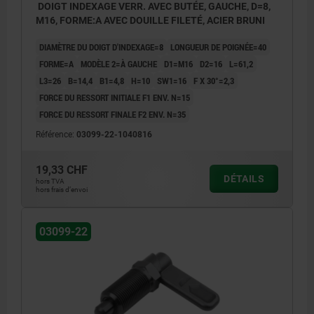
DOIGT INDEXAGE VERR. AVEC BUTÉE, GAUCHE, D=8,
M16, FORME:A AVEC DOUILLE FILETÉ, ACIER BRUNI
DIAMÈTRE DU DOIGT D'INDEXAGE=8
LONGUEUR DE POIGNÉE=40
FORME=A
MODÈLE 2=À GAUCHE
D1=M16
D2=16
L=61,2
L3=26
B=14,4
B1=4,8
H=10
SW1=16
F X 30°=2,3
FORCE DU RESSORT INITIALE F1 ENV. N=15
FORCE DU RESSORT FINALE F2 ENV. N=35
Référence:
03099-22-1040816
19,33 CHF
DÉTAILS
hors TVA
hors frais d’envoi
03099-22