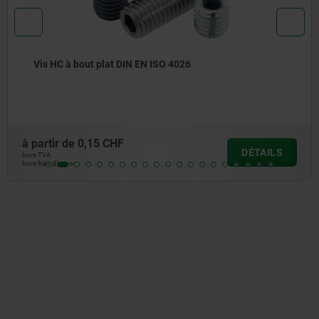
N EN ISO 4026
Doigt d’indexage ver
à partir de
13,26 CH
DÉTAILS
hors TVA
hors frais d’envoi