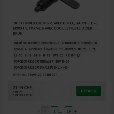
DOIGT INDEXAGE VERR. AVEC BUTÉE, GAUCHE, D=8,
M20X1,5, FORME:A AVEC DOUILLE FILETÉ, ACIER
BRUNI
DIAMÈTRE DU DOIGT D'INDEXAGE=8
LONGUEUR DE POIGNÉE=50
FORME=A
MODÈLE 2=À GAUCHE
D1=M20X1,5
D2=20
L=71
L3=30
B=18
B1=6
H=12
SW1=20
F X 30°=2,3
FORCE DU RESSORT INITIALE F1 ENV. N=20
FORCE DU RESSORT FINALE F2 ENV. N=60
Référence:
03099-22-10408201
21,44 CHF
DÉTAILS
hors TVA
hors frais d’envoi
1
2
39