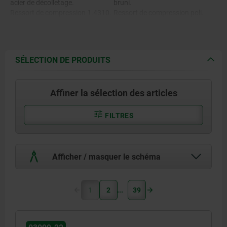
acier de décolletage.
bruni.
Ressort de compression 1.4310.
Ressort de compression poli.
Capuchon de verrouillage en
Capuchon de verrouillage en
thermoplastique PA.
différents coloris :
- gris foncé RAL 7021.
- orange vif RAL 2004.
SÉLECTION DE PRODUITS
- jaune colza RAL 1021.
- rouge signalisation RAL 3020.
- vert signalisation RAL 6032.
Affiner la sélection des articles
- bleu signalisation RAL 5017.
- gris clair RAL 7035.
FILTRES
Afficher / masquer le schéma
1
2
39