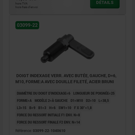
DÉTAILS
hors TVA
hors frais d’envoi
03099-22
DOIGT INDEXAGE VERR. AVEC BUTÉE, GAUCHE, D=6,
M10, FORME:A AVEC DOUILLE FILETÉ, ACIER BRUNI
DIAMÈTRE DU DOIGT D'INDEXAGE=6
LONGUEUR DE POIGNÉE=25
FORME=A
MODÈLE 2=À GAUCHE
D1=M10
D2=10
L=38,5
L3=15
B=9
B1=3
H=6
SW1=10
F X 30°=1,8
FORCE DU RESSORT INITIALE F1 ENV. N=8
FORCE DU RESSORT FINALE F2 ENV. N=14
Référence:
03099-22-1040610