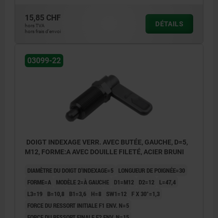
15,85 CHF
DÉTAILS
hors TVA
hors frais d’envoi
03099-22
DOIGT INDEXAGE VERR. AVEC BUTÉE, GAUCHE, D=5,
M12, FORME:A AVEC DOUILLE FILETÉ, ACIER BRUNI
DIAMÈTRE DU DOIGT D'INDEXAGE=5
LONGUEUR DE POIGNÉE=30
FORME=A
MODÈLE 2=À GAUCHE
D1=M12
D2=12
L=47,4
L3=19
B=10,8
B1=3,6
H=8
SW1=12
F X 30°=1,3
FORCE DU RESSORT INITIALE F1 ENV. N=5
FORCE DU RESSORT FINALE F2 ENV. N=15