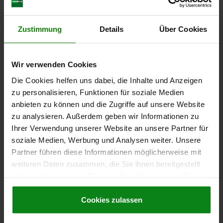
FORME=A
MODÈLE 2=À GAUCHE
D1=M12
D2=12
L=47,4
L3=19
B=10,8
B1=3,6
H=8
SW1=12
F X 30°=2,3
FORCE DU RESSORT INITIALE F1 ENV. N=5
Zustimmung
Details
Über Cookies
FORCE DU RESSORT FINALE F2 ENV. N=15
Référence:
03099-22-1040812
Wir verwenden Cookies
16,06 CHF
Die Cookies helfen uns dabei, die Inhalte und Anzeigen
DÉTAILS
hors TVA
zu personalisieren, Funktionen für soziale Medien
hors frais d’envoi
anbieten zu können und die Zugriffe auf unsere Website
zu analysieren. Außerdem geben wir Informationen zu
03099-22
Ihrer Verwendung unserer Website an unsere Partner für
soziale Medien, Werbung und Analysen weiter. Unsere
Partner führen diese Informationen möglicherweise mit
weiteren Daten zusammen, die Sie ihnen bereitgestellt
haben oder die sie im Rahmen Ihrer Nutzung der Dienste
gesammelt haben.
Cookie Richtlinien
Impressum
|
Datenschutz
|
AGB
Cookies zulassen
DOIGT INDEXAGE VERR. AVEC BUTÉE, GAUCHE, D=6,
M16, FORME:A AVEC DOUILLE FILETÉ, ACIER BRUNI