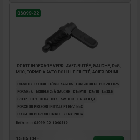
Forme B : sans capuchon de verrouillage,
03099-22
avec contre-écrou
Forme C : avec capuchon de verrouillage,
sans contre-écrou
Forme D : avec capuchon de verrouillage,
avec contre-écrou
DOIGT INDEXAGE VERR. AVEC BUTÉE, GAUCHE, D=5,
M10, FORME:A AVEC DOUILLE FILETÉ, ACIER BRUNI
1) Butée à gauche
DIAMÈTRE DU DOIGT D'INDEXAGE=5
LONGUEUR DE POIGNÉE=25
2) Butée à droite
FORME=A
MODÈLE 2=À GAUCHE
D1=M10
D2=10
L=38,5
L3=15
B=9
B1=3
H=6
SW1=10
F X 30°=1,3
FORCE DU RESSORT INITIALE F1 ENV. N=8
FORCE DU RESSORT FINALE F2 ENV. N=14
Référence:
03099-22-1040510
15,85 CHF