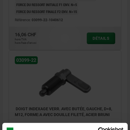
FORCE DU RESSORT INITIALE F1 ENV. N=5
FORCE DU RESSORT FINALE F2 ENV. N=15
Référence:
03099-22-1040612
16,06 CHF
DÉTAILS
hors TVA
hors frais d’envoi
03099-22
DOIGT INDEXAGE VERR. AVEC BUTÉE, GAUCHE, D=8,
M12, FORME:A AVEC DOUILLE FILETÉ, ACIER BRUNI
DIAMÈTRE DU DOIGT D'INDEXAGE=8
LONGUEUR DE POIGNÉE=30