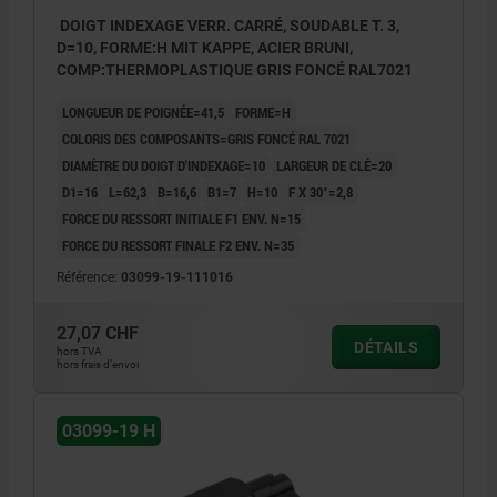
DOIGT INDEXAGE VERR. CARRÉ, SOUDABLE T. 3,
D=10, FORME:H MIT KAPPE, ACIER BRUNI,
COMP:THERMOPLASTIQUE GRIS FONCÉ RAL7021
LONGUEUR DE POIGNÉE=41,5
FORME=H
COLORIS DES COMPOSANTS=GRIS FONCÉ RAL 7021
DIAMÈTRE DU DOIGT D'INDEXAGE=10
LARGEUR DE CLÉ=20
D1=16
L=62,3
B=16,6
B1=7
H=10
F X 30°=2,8
FORCE DU RESSORT INITIALE F1 ENV. N=15
FORCE DU RESSORT FINALE F2 ENV. N=35
Référence:
03099-19-111016
27,07 CHF
DÉTAILS
hors TVA
hors frais d’envoi
03099-19 H