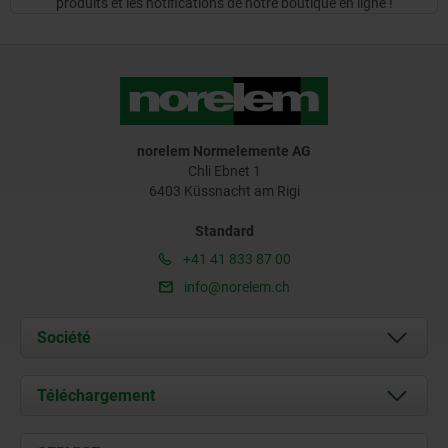
produits et les notifications de notre boutique en ligne !
norelem Normelemente AG
Chli Ebnet 1
6403 Küssnacht am Rigi
Standard
+41 41 833 87 00
info@norelem.ch
Société
À propos de nous
Téléchargement
Actualités
Documents