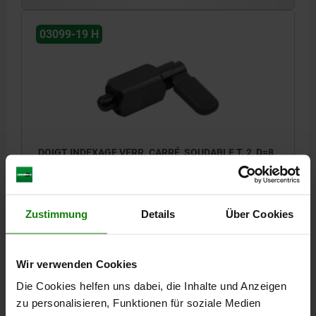
03099-19 H
DOIGT INDEXAGE VERR. CARRÉ, SOUDABLE T. 2, D=8,
FORME:H MIT KAPPE, ACIER BRUNI,
COMP:THERMOPLASTIQUE GRIS FONCÉ RAL7021
LONGUEUR DE POIGNÉE=31,1
FORME=H
Zustimmung
Details
Über Cookies
COLORIS DES COMPOSANTS=GRIS FONCÉ RAL 7021
DIAMÈTRE DU DOIGT D'INDEXAGE=8
LARGEUR DE CLÉ=16
D1=12
L=48,4
B=12,9
B1=5,7
H=8
F X 30°=2,3
Wir verwenden Cookies
FORCE DU RESSORT INITIALE F1 ENV. N=8
Die Cookies helfen uns dabei, die Inhalte und Anzeigen
FORCE DU RESSORT FINALE F2 ENV. N=14
zu personalisieren, Funktionen für soziale Medien
Référence:
03099-19-110812