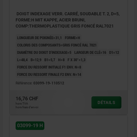
DOIGT INDEXAGE VERR. CARRÉ, SOUDABLE T. 2, D=5,
FORME:H MIT KAPPE, ACIER BRUNI,
COMP:THERMOPLASTIQUE GRIS FONCÉ RAL7021
LONGUEUR DE POIGNÉE=31,1
FORME=H
COLORIS DES COMPOSANTS=GRIS FONCÉ RAL 7021
DIAMÈTRE DU DOIGT D'INDEXAGE=5
LARGEUR DE CLÉ=16
D1=12
L=48,4
B=12,9
B1=5,7
H=8
F X 30°=1,3
FORCE DU RESSORT INITIALE F1 ENV. N=8
FORCE DU RESSORT FINALE F2 ENV. N=14
Référence:
03099-19-110512
16,76 CHF
DÉTAILS
hors TVA
hors frais d’envoi
03099-19 H