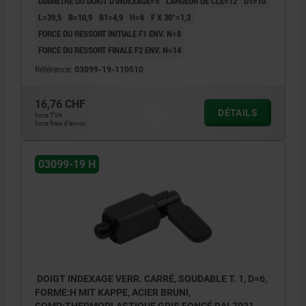
DIAMÈTRE DU DOIGT D'INDEXAGE=5
LARGEUR DE CLÉ=12
D1=10
L=39,5
B=10,9
B1=4,9
H=6
F X 30°=1,3
FORCE DU RESSORT INITIALE F1 ENV. N=8
FORCE DU RESSORT FINALE F2 ENV. N=14
Référence:
03099-19-110510
16,76 CHF
DÉTAILS
hors TVA
hors frais d’envoi
03099-19 H
DOIGT INDEXAGE VERR. CARRÉ, SOUDABLE T. 1, D=6,
FORME:H MIT KAPPE, ACIER BRUNI,