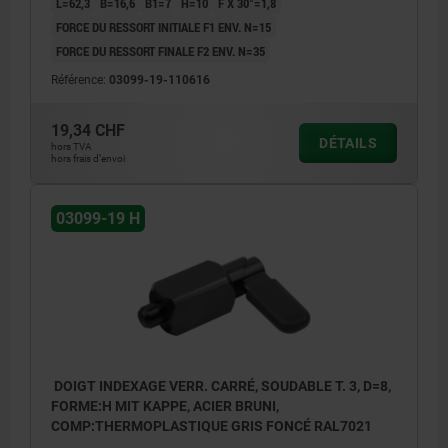
L=62,3
B=16,6
B1=7
H=10
F X 30°=1,8
FORCE DU RESSORT INITIALE F1 ENV. N=15
FORCE DU RESSORT FINALE F2 ENV. N=35
Référence:
03099-19-110616
19,34 CHF
DÉTAILS
hors TVA
hors frais d’envoi
03099-19 H
DOIGT INDEXAGE VERR. CARRÉ, SOUDABLE T. 3, D=8,
FORME:H MIT KAPPE, ACIER BRUNI,
COMP:THERMOPLASTIQUE GRIS FONCÉ RAL7021