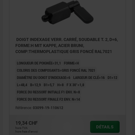
DOIGT INDEXAGE VERR. CARRÉ, SOUDABLE T. 2, D=6,
FORME:H MIT KAPPE, ACIER BRUNI,
COMP:THERMOPLASTIQUE GRIS FONCÉ RAL7021
LONGUEUR DE POIGNÉE=31,1
FORME=H
COLORIS DES COMPOSANTS=GRIS FONCÉ RAL 7021
DIAMÈTRE DU DOIGT D'INDEXAGE=6
LARGEUR DE CLÉ=16
D1=12
L=48,4
B=12,9
B1=5,7
H=8
F X 30°=1,8
FORCE DU RESSORT INITIALE F1 ENV. N=8
FORCE DU RESSORT FINALE F2 ENV. N=14
Référence:
03099-19-110612
19,34 CHF
DÉTAILS
hors TVA
hors frais d’envoi