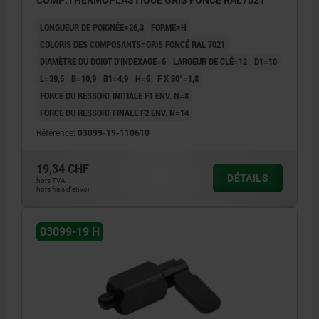
COMP:THERMOPLASTIQUE GRIS FONCÉ RAL7021
LONGUEUR DE POIGNÉE=26,3
FORME=H
COLORIS DES COMPOSANTS=GRIS FONCÉ RAL 7021
DIAMÈTRE DU DOIGT D'INDEXAGE=6
LARGEUR DE CLÉ=12
D1=10
L=39,5
B=10,9
B1=4,9
H=6
F X 30°=1,8
FORCE DU RESSORT INITIALE F1 ENV. N=8
FORCE DU RESSORT FINALE F2 ENV. N=14
Référence:
03099-19-110610
19,34 CHF
DÉTAILS
hors TVA
hors frais d’envoi
03099-19 H