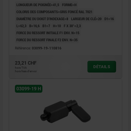
LONGUEUR DE POIGNÉE=41,5
FORME=H
COLORIS DES COMPOSANTS=GRIS FONCÉ RAL 7021
DIAMÈTRE DU DOIGT D'INDEXAGE=8
LARGEUR DE CLÉ=20
D1=16
L=62,3
B=16,6
B1=7
H=10
F X 30°=2,3
FORCE DU RESSORT INITIALE F1 ENV. N=15
FORCE DU RESSORT FINALE F2 ENV. N=35
Référence:
03099-19-110816
23,21 CHF
DÉTAILS
hors TVA
hors frais d’envoi
03099-19 H