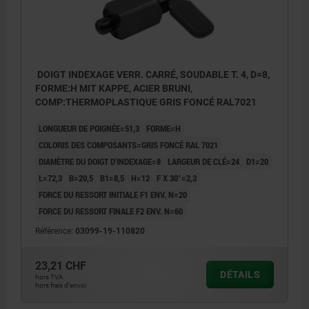
DOIGT INDEXAGE VERR. CARRÉ, SOUDABLE T. 4, D=8,
FORME:H MIT KAPPE, ACIER BRUNI,
COMP:THERMOPLASTIQUE GRIS FONCÉ RAL7021
LONGUEUR DE POIGNÉE=51,3
FORME=H
COLORIS DES COMPOSANTS=GRIS FONCÉ RAL 7021
DIAMÈTRE DU DOIGT D'INDEXAGE=8
LARGEUR DE CLÉ=24
D1=20
L=72,3
B=20,5
B1=8,5
H=12
F X 30°=2,3
FORCE DU RESSORT INITIALE F1 ENV. N=20
FORCE DU RESSORT FINALE F2 ENV. N=60
Référence:
03099-19-110820
23,21 CHF
DÉTAILS
hors TVA
hors frais d’envoi