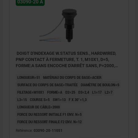
03090-20 A
DOIGT D'INDEXAGE W.STATUS SENS., HARDWIRED,
PNP CONTACT À FERMETURE, T. 1, M10X1, D=5,
FORME:A SANS ENCOCHE D'ARRÊT SANS, P=2000,
ACIER TRAITÉE, COMP:THERMOPLASTIQUE GRIS
LONGUEUR=51
MATÉRIAU DU CORPS DE BASE=ACIER
FONCÉ RAL7021
SURFACE DU CORPS DE BASE=TRAITÉE
DIAMÈTRE DE BOULON=5
FILETAGE=M10X1
FORME=A
D2=25
D3=2,4
L1=17
L2=7
L3=15
COURSE S=5
SW1=13
F X 30°=1,3
LONGUEUR DE CÂBLE=2000
FORCE DU RESSORT INITIALE F1 ENV. N=5
FORCE DU RESSORT FINALE F2 ENV. N=12
Forme A:sans encoche d’arrêt, sans contre-
Référence:
03090-20-11051
écrou