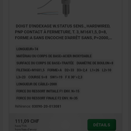
DOIGT D'INDEXAGE W.STATUS SENS., HARDWIRED,
PNP CONTACT À FERMETURE, T. 3, M16X1,5, D=8,
FORME:A SANS ENCOCHE D'ARRÊT SANS, P=2000,
ACIER INOX. TRAITÉE, COMP:THERMOPLASTIQUE
LONGUEUR=74
GRIS FONCÉ RAL7021
MATÉRIAU DU CORPS DE BASE=ACIER INOXYDABLE
SURFACE DU CORPS DE BASE=TRAITÉE
DIAMÈTRE DE BOULON=8
FILETAGE=M16X1,5
FORME=A
D2=33
D3=2,4
L1=26
L2=10
L3=23
COURSE S=8
SW1=19
F X 30°=2,3
LONGUEUR DE CÂBLE=2000
FORCE DU RESSORT INITIALE F1 ENV. N=15
FORCE DU RESSORT FINALE F2 ENV. N=35
Référence:
03090-20-013081
111,09 CHF
DÉTAILS
hors TVA
hors frais d’envoi