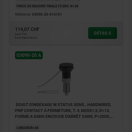
FORCE DU RESSORT FINALE F2 ENV. N=34
Référence:
03090-20-014101
114,07 CHF
DÉTAILS
hors TVA
hors frais d’envoi
03090-20 A
DOIGT D'INDEXAGE W.STATUS SENS., HARDWIRED,
PNP CONTACT À FERMETURE, T. 4, M20X1,5, D=12,
FORME:A SANS ENCOCHE D'ARRÊT SANS, P=2000,
ACIER INOX. TRAITÉE, COMP:THERMOPLASTIQUE
LONGUEUR=84
GRIS FONCÉ RAL7021