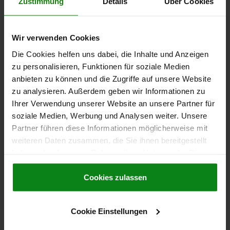
Zustimmung
Details
Über Cookies
LONGUEUR DE CÂBLE=2000
FORCE DU RESSORT INITIALE F1 ENV. N=5
FORCE DU RESSORT FINALE F2 ENV. N=12
Wir verwenden Cookies
Référence:
03090-20-011051
Die Cookies helfen uns dabei, die Inhalte und Anzeigen
zu personalisieren, Funktionen für soziale Medien
105,14 CHF
anbieten zu können und die Zugriffe auf unsere Website
DÉTAILS
hors TVA
zu analysieren. Außerdem geben wir Informationen zu
hors frais d’envoi
Ihrer Verwendung unserer Website an unsere Partner für
soziale Medien, Werbung und Analysen weiter. Unsere
03090-20 A
Partner führen diese Informationen möglicherweise mit
weiteren Daten zusammen, die Sie ihnen bereitgestellt
haben oder die sie im Rahmen Ihrer Nutzung der Dienste
gesammelt haben.
Cookie Richtlinien
Impressum
|
Datenschutz
|
AGB
Cookies zulassen
DOIGT D'INDEXAGE W.STATUS SENS., HARDWIRED,
Cookie Einstellungen
PNP CONTACT À FERMETURE, T. 2, M12X1,5, D=6,
FORME:A SANS ENCOCHE D'ARRÊT SANS, P=2000,