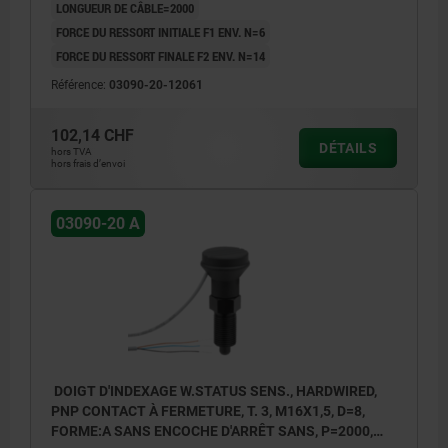
LONGUEUR DE CÂBLE=2000
FORCE DU RESSORT INITIALE F1 ENV. N=6
FORCE DU RESSORT FINALE F2 ENV. N=14
Référence:
03090-20-12061
102,14 CHF
DÉTAILS
hors TVA
hors frais d’envoi
03090-20 A
DOIGT D'INDEXAGE W.STATUS SENS., HARDWIRED,
PNP CONTACT À FERMETURE, T. 3, M16X1,5, D=8,
FORME:A SANS ENCOCHE D'ARRÊT SANS, P=2000,