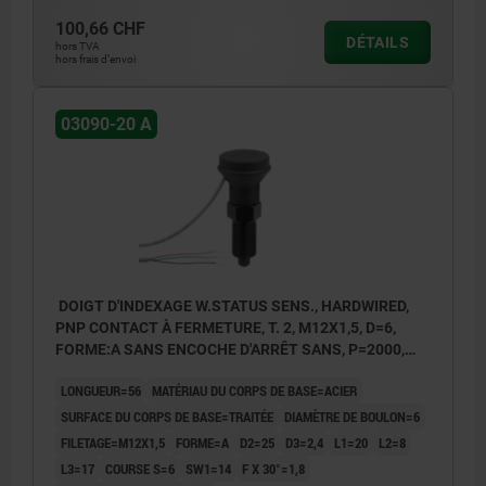
Forme B:sans encoche d’arrêt, avec contre-
100,66 CHF
DÉTAILS
hors TVA
écrou
hors frais d’envoi
Forme C:avec encoche d'arrêt, sans contre-
03090-20 A
écrou
Forme D:avec encoche d'arrêt, avec contre-
écrou
P = Longueur de câble
DOIGT D'INDEXAGE W.STATUS SENS., HARDWIRED,
PNP CONTACT À FERMETURE, T. 2, M12X1,5, D=6,
BN = marron
FORME:A SANS ENCOCHE D'ARRÊT SANS, P=2000,
BK = noir
ACIER TRAITÉE, COMP:THERMOPLASTIQUE GRIS
LONGUEUR=56
MATÉRIAU DU CORPS DE BASE=ACIER
FONCÉ RAL7021
BU = bleu
SURFACE DU CORPS DE BASE=TRAITÉE
DIAMÈTRE DE BOULON=6
FILETAGE=M12X1,5
FORME=A
D2=25
D3=2,4
L1=20
L2=8
L3=17
COURSE S=6
SW1=14
F X 30°=1,8