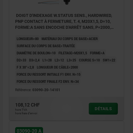
DOIGT D'INDEXAGE W.STATUS SENS., HARDWIRED,
PNP CONTACT À FERMETURE, T. 4, M20X1,5, D=10,
FORME:A SANS ENCOCHE D'ARRÊT SANS, P=2000,
ACIER TRAITÉE, COMP:THERMOPLASTIQUE GRIS
LONGUEUR=80
MATÉRIAU DU CORPS DE BASE=ACIER
FONCÉ RAL7021
SURFACE DU CORPS DE BASE=TRAITÉE
DIAMÈTRE DE BOULON=10
FILETAGE=M20X1,5
FORME=A
D2=33
D3=2,4
L1=28
L2=12
L3=25
COURSE S=10
SW1=22
F X 30°=2,8
LONGUEUR DE CÂBLE=2000
FORCE DU RESSORT INITIALE F1 ENV. N=15
FORCE DU RESSORT FINALE F2 ENV. N=34
Référence:
03090-20-14101
108,12 CHF
DÉTAILS
hors TVA
hors frais d’envoi
03090-20 A