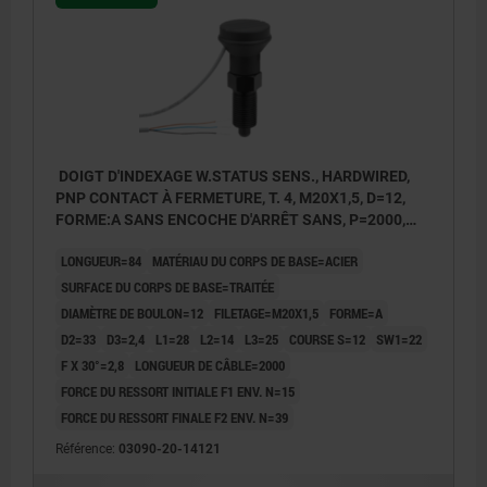
DOIGT D'INDEXAGE W.STATUS SENS., HARDWIRED,
PNP CONTACT À FERMETURE, T. 4, M20X1,5, D=12,
FORME:A SANS ENCOCHE D'ARRÊT SANS, P=2000,
ACIER TRAITÉE, COMP:THERMOPLASTIQUE GRIS
LONGUEUR=84
MATÉRIAU DU CORPS DE BASE=ACIER
FONCÉ RAL7021
SURFACE DU CORPS DE BASE=TRAITÉE
DIAMÈTRE DE BOULON=12
FILETAGE=M20X1,5
FORME=A
D2=33
D3=2,4
L1=28
L2=14
L3=25
COURSE S=12
SW1=22
F X 30°=2,8
LONGUEUR DE CÂBLE=2000
FORCE DU RESSORT INITIALE F1 ENV. N=15
FORCE DU RESSORT FINALE F2 ENV. N=39
Référence:
03090-20-14121