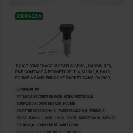
03090-20 A
DOIGT D'INDEXAGE W.STATUS SENS., HARDWIRED,
PNP CONTACT À FERMETURE, T. 4, M20X1,5, D=10,
FORME:A SANS ENCOCHE D'ARRÊT SANS, P=2000,
ACIER INOX. TRAITÉE, COMP:THERMOPLASTIQUE
LONGUEUR=80
GRIS FONCÉ RAL7021
MATÉRIAU DU CORPS DE BASE=ACIER INOXYDABLE
SURFACE DU CORPS DE BASE=TRAITÉE
DIAMÈTRE DE BOULON=10
FILETAGE=M20X1,5
FORME=A
D2=33
D3=2,4
L1=28
L2=12
L3=25
COURSE S=10
SW1=22
F X 30°=2,8
LONGUEUR DE CÂBLE=2000
FORCE DU RESSORT INITIALE F1 ENV. N=15