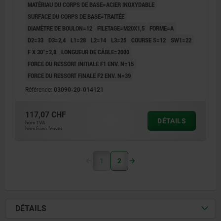
MATÉRIAU DU CORPS DE BASE=ACIER INOXYDABLE
SURFACE DU CORPS DE BASE=TRAITÉE
DIAMÈTRE DE BOULON=12
FILETAGE=M20X1,5
FORME=A
D2=33
D3=2,4
L1=28
L2=14
L3=25
COURSE S=12
SW1=22
F X 30°=2,8
LONGUEUR DE CÂBLE=2000
FORCE DU RESSORT INITIALE F1 ENV. N=15
FORCE DU RESSORT FINALE F2 ENV. N=39
Référence:
03090-20-014121
117,07 CHF
DÉTAILS
hors TVA
hors frais d’envoi
1
2
DÉTAILS