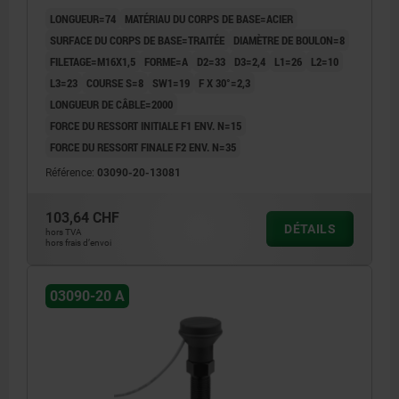
ACIER TRAITÉE, COMP:THERMOPLASTIQUE GRIS
LONGUEUR=74
MATÉRIAU DU CORPS DE BASE=ACIER
FONCÉ RAL7021
SURFACE DU CORPS DE BASE=TRAITÉE
DIAMÈTRE DE BOULON=8
FILETAGE=M16X1,5
FORME=A
D2=33
D3=2,4
L1=26
L2=10
L3=23
COURSE S=8
SW1=19
F X 30°=2,3
LONGUEUR DE CÂBLE=2000
FORCE DU RESSORT INITIALE F1 ENV. N=15
FORCE DU RESSORT FINALE F2 ENV. N=35
Référence:
03090-20-13081
103,64 CHF
DÉTAILS
hors TVA
hors frais d’envoi
03090-20 A