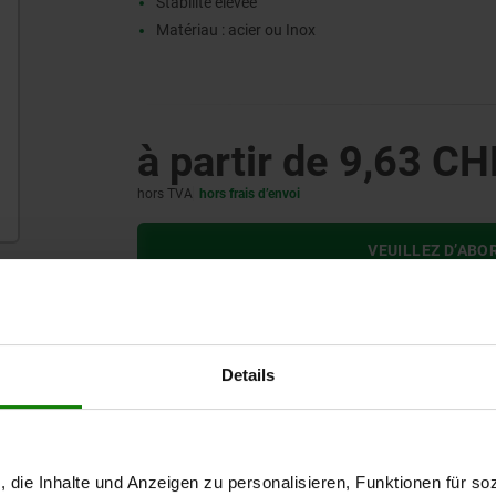
Stabilité élevée
Matériau : acier ou Inox
à partir de
9,63 CH
hors TVA
hors frais d’envoi
VEUILLEZ D’ABO
Details
utres clients ont également ac
, die Inhalte und Anzeigen zu personalisieren, Funktionen für so