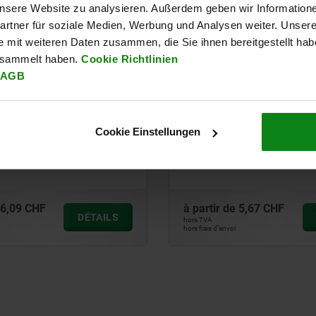
NOUVEAU
 unsere Website zu analysieren. Außerdem geben wir Information
03092
rtner für soziale Medien, Werbung und Analysen weiter. Unsere
e mit weiteren Daten zusammen, die Sie ihnen bereitgestellt ha
esammelt haben.
Cookie Richtlinien
AGB
ndexage en acier ou en inox
Doigt d'indexage en acier o
Cookie Einstellungen
ase avec anneau de
avec anneau de traction en
n inox
6,09 CHF
à partir de
5,67 CHF
DÉTAILS
hors TVA
hors frais d’envoi