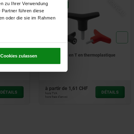
NOUVEAU
NOUVEAU
en zu Ihrer Verwendung
06648-05
 Partner führen diese
ben oder die sie im Rahmen
u en inox
Poignées en T en thermoplastique
Cookies zulassen
 inox
à partir de
1,61 CHF
DÉTAILS
DÉTAILS
hors TVA
hors frais d’envoi