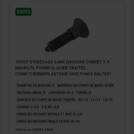
03093
DOIGT D'INDEXAGE SANS ENCOCHE D'ARRÊT T. 9
M06X0,75, FORME:G, ACIER TRAITÉE,
COMP:THERMOPLASTIQUE GRIS FONCÉ RAL7021
DIAMÈTRE DE BOULON=3
MATÉRIAU DU CORPS DE BASE=ACIER
FILETAGE=M6X0,75
LONGUEUR=31,5
FORME=G
SURFACE DU CORPS DE BASE=TRAITÉE
D2=14
L1=17
L2=11
COURSE S=3,5
F X 30°=0,8
FORCE DU RESSORT INITIALE F1 ENV. N=4,5
FORCE DU RESSORT FINALE F2 ENV. N=10
Référence:
03093-1903
Forme G : sans contre-écrou