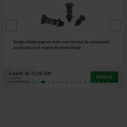
dexage en acier avec bouton de manœuvre
Doigt d'in
e et repère de verrouillage
manœuvre e
chanfrein 
3,20 CHF
à partir de
DÉTAILS
hors TVA
hors frais d’envoi