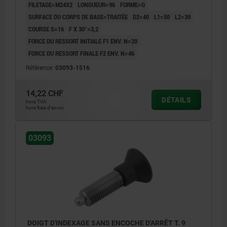
FILETAGE=M24X2
LONGUEUR=96
FORME=G
SURFACE DU CORPS DE BASE=TRAITÉE
D2=40
L1=50
L2=30
COURSE S=16
F X 30°=3,2
FORCE DU RESSORT INITIALE F1 ENV. N=20
FORCE DU RESSORT FINALE F2 ENV. N=46
Référence:
03093-1516
14,22 CHF
DÉTAILS
hors TVA
hors frais d’envoi
03093
DOIGT D'INDEXAGE SANS ENCOCHE D'ARRÊT T. 9