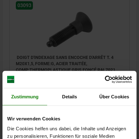
03093
DOIGT D'INDEXAGE SANS ENCOCHE D'ARRÊT T. 4
M20X1,5, FORME:G, ACIER TRAITÉE,
COMP:THERMOPLASTIQUE GRIS FONCÉ RAL7021
DIAMÈTRE DE BOULON=10
MATÉRIAU DU CORPS DE BASE=ACIER
FILETAGE=M20X1,5
LONGUEUR=74
FORME=G
SURFACE DU CORPS DE BASE=TRAITÉE
D2=33
L1=40
L2=24
Zustimmung
Details
Über Cookies
COURSE S=10
F X 30°=2,8
FORCE DU RESSORT INITIALE F1 ENV. N=15
Wir verwenden Cookies
FORCE DU RESSORT FINALE F2 ENV. N=34
Référence:
03093-1410
Die Cookies helfen uns dabei, die Inhalte und Anzeigen
zu personalisieren, Funktionen für soziale Medien