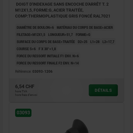
DOIGT D'INDEXAGE SANS ENCOCHE D'ARRÊT T. 2
M12X1,5, FORME:G, ACIER TRAITÉE,
COMP:THERMOPLASTIQUE GRIS FONCÉ RAL7021
DIAMÈTRE DE BOULON=6
MATÉRIAU DU CORPS DE BASE=ACIER
FILETAGE=M12X1,5
LONGUEUR=51,7
FORME=G
SURFACE DU CORPS DE BASE=TRAITÉE
D2=25
L1=28
L2=17,7
COURSE S=6
F X 30°=1,8
FORCE DU RESSORT INITIALE F1 ENV. N=6
FORCE DU RESSORT FINALE F2 ENV. N=14
Référence:
03093-1206
6,54 CHF
DÉTAILS
hors TVA
hors frais d’envoi
03093