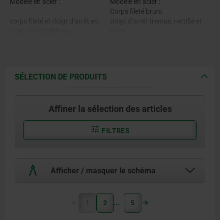
Modèle en acier :
Modèle en acier :
Corps fileté bruni.
corps fileté et doigt d’arrêt en
Doigt d’arrêt trempé, rectifié et
acier de décolletage.
bruni.
Modèle en inox :
Corps fileté brut.
Modèle en inox :
Doigt d’arrêt trempé et rectifié,
SÉLECTION DE PRODUITS
brut.
Corps fileté 1.4305.
Doigt d’arrêt non trempé et non
rectifié, brut.
Affiner la sélection des articles
Doigt d’arrêt trempé 1.4034.
Bouton de manœuvre gris foncé
Doigt d’arrêt non trempé 1.4305.
RAL 7021.
FILTRES
Bouton de manoeuvre en
Afficher / masquer le schéma
thermoplastique.
1
2
5