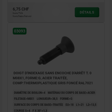
Forme H : avec contre-écrou
6,75 CHF
DÉTAILS
hors TVA
hors frais d’envoi
1) Doigt d’indexage avec clé de vissage
03093
DOIGT D'INDEXAGE SANS ENCOCHE D'ARRÊT T. 0
M08X1, FORME:G, ACIER TRAITÉE,
COMP:THERMOPLASTIQUE GRIS FONCÉ RAL7021
DIAMÈTRE DE BOULON=4
MATÉRIAU DU CORPS DE BASE=ACIER
FILETAGE=M8X1
LONGUEUR=38,5
FORME=G
SURFACE DU CORPS DE BASE=TRAITÉE
D2=18
L1=21
L2=13,5
COURSE S=4
F X 30°=1,3