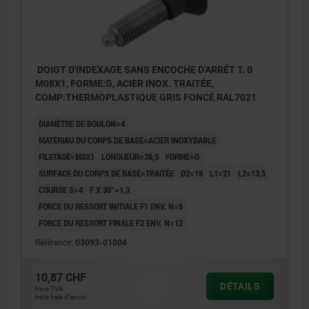
DOIGT D'INDEXAGE SANS ENCOCHE D'ARRÊT T. 0
M08X1, FORME:G, ACIER INOX. TRAITÉE,
COMP:THERMOPLASTIQUE GRIS FONCÉ RAL7021
DIAMÈTRE DE BOULON=4
MATÉRIAU DU CORPS DE BASE=ACIER INOXYDABLE
FILETAGE=M8X1
LONGUEUR=38,5
FORME=G
SURFACE DU CORPS DE BASE=TRAITÉE
D2=18
L1=21
L2=13,5
COURSE S=4
F X 30°=1,3
FORCE DU RESSORT INITIALE F1 ENV. N=6
FORCE DU RESSORT FINALE F2 ENV. N=12
Référence:
03093-01004
10,87 CHF
DÉTAILS
hors TVA
hors frais d’envoi