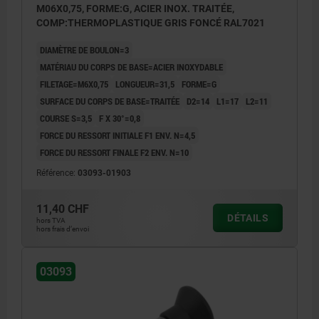
M06X0,75, FORME:G, ACIER INOX. TRAITÉE,
COMP:THERMOPLASTIQUE GRIS FONCÉ RAL7021
DIAMÈTRE DE BOULON=3
MATÉRIAU DU CORPS DE BASE=ACIER INOXYDABLE
FILETAGE=M6X0,75
LONGUEUR=31,5
FORME=G
SURFACE DU CORPS DE BASE=TRAITÉE
D2=14
L1=17
L2=11
COURSE S=3,5
F X 30°=0,8
FORCE DU RESSORT INITIALE F1 ENV. N=4,5
FORCE DU RESSORT FINALE F2 ENV. N=10
Référence:
03093-01903
11,40 CHF
DÉTAILS
hors TVA
hors frais d’envoi
03093