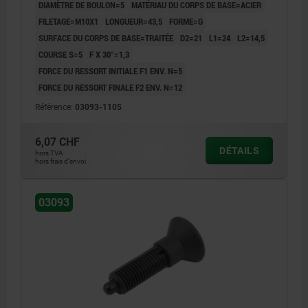
DIAMÈTRE DE BOULON=5
MATÉRIAU DU CORPS DE BASE=ACIER
FILETAGE=M10X1
LONGUEUR=43,5
FORME=G
SURFACE DU CORPS DE BASE=TRAITÉE
D2=21
L1=24
L2=14,5
COURSE S=5
F X 30°=1,3
FORCE DU RESSORT INITIALE F1 ENV. N=5
FORCE DU RESSORT FINALE F2 ENV. N=12
Référence:
03093-1105
6,07 CHF
DÉTAILS
hors TVA
hors frais d’envoi
03093