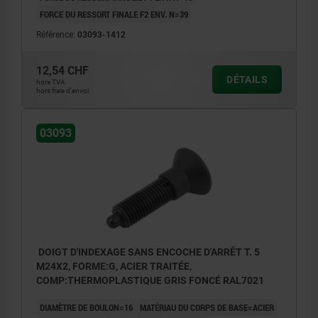
FORCE DU RESSORT FINALE F2 ENV. N=39
Référence:
03093-1412
12,54 CHF
DÉTAILS
hors TVA
hors frais d’envoi
03093
DOIGT D'INDEXAGE SANS ENCOCHE D'ARRÊT T. 5
M24X2, FORME:G, ACIER TRAITÉE,
COMP:THERMOPLASTIQUE GRIS FONCÉ RAL7021
DIAMÈTRE DE BOULON=16
MATÉRIAU DU CORPS DE BASE=ACIER