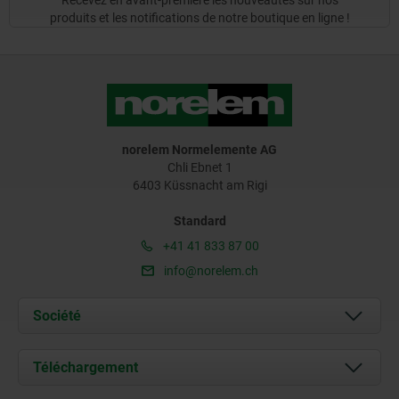
Recevez en avant-première les nouveautés sur nos
produits et les notifications de notre boutique en ligne !
norelem Normelemente AG
Chli Ebnet 1
6403 Küssnacht am Rigi
Standard
+41 41 833 87 00
info@norelem.ch
Société
À propos de nous
Téléchargement
Actualités