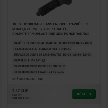
DOIGT D'INDEXAGE SANS ENCOCHE D'ARRÊT T. 3
M16X1,5, FORME:G, ACIER TRAITÉE,
COMP:THERMOPLASTIQUE GRIS FONCÉ RAL7021
DIAMÈTRE DE BOULON=8
MATÉRIAU DU CORPS DE BASE=ACIER
FILETAGE=M16X1,5
LONGUEUR=68
FORME=G
SURFACE DU CORPS DE BASE=TRAITÉE
D2=33
L1=36
L2=24
COURSE S=8
F X 30°=2,3
FORCE DU RESSORT INITIALE F1 ENV. N=15
FORCE DU RESSORT FINALE F2 ENV. N=35
Référence:
03093-1308
7,67 CHF
DÉTAILS
hors TVA
hors frais d’envoi