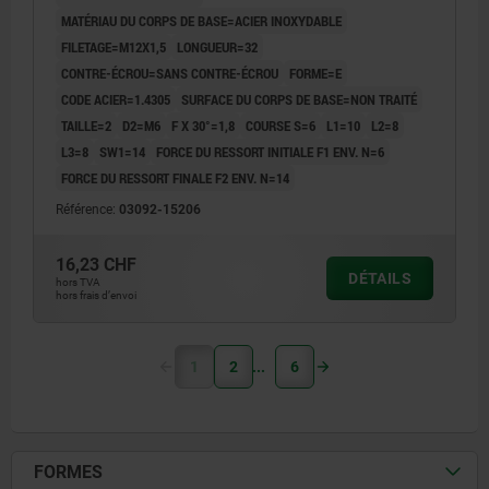
MATÉRIAU DU CORPS DE BASE=ACIER INOXYDABLE
FILETAGE=M12X1,5
LONGUEUR=32
CONTRE-ÉCROU=SANS CONTRE-ÉCROU
FORME=E
CODE ACIER=1.4305
SURFACE DU CORPS DE BASE=NON TRAITÉ
TAILLE=2
D2=M6
F X 30°=1,8
COURSE S=6
L1=10
L2=8
L3=8
SW1=14
FORCE DU RESSORT INITIALE F1 ENV. N=6
FORCE DU RESSORT FINALE F2 ENV. N=14
Référence:
03092-15206
16,23 CHF
DÉTAILS
hors TVA
hors frais d’envoi
1
2
6
FORMES