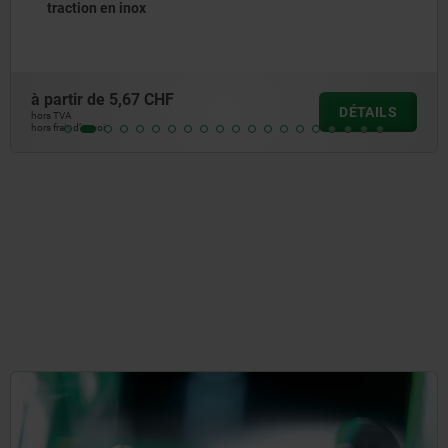
à partir de
51,61 CHF
DÉTAILS
hors TVA
hors frais d’envoi