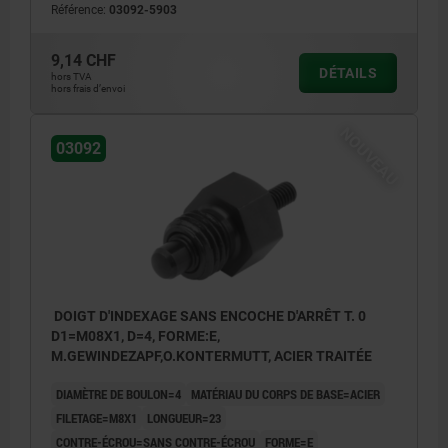
Référence:
03092-5903
écrou
Forme F:avec embout fileté, avec contre-
9,14 CHF
DÉTAILS
hors TVA
écrou
hors frais d’envoi
NOUVEAU
03092
DOIGT D'INDEXAGE SANS ENCOCHE D'ARRÊT T. 0
D1=M08X1, D=4, FORME:E,
M.GEWINDEZAPF,O.KONTERMUTT, ACIER TRAITÉE
DIAMÈTRE DE BOULON=4
MATÉRIAU DU CORPS DE BASE=ACIER
FILETAGE=M8X1
LONGUEUR=23
CONTRE-ÉCROU=SANS CONTRE-ÉCROU
FORME=E