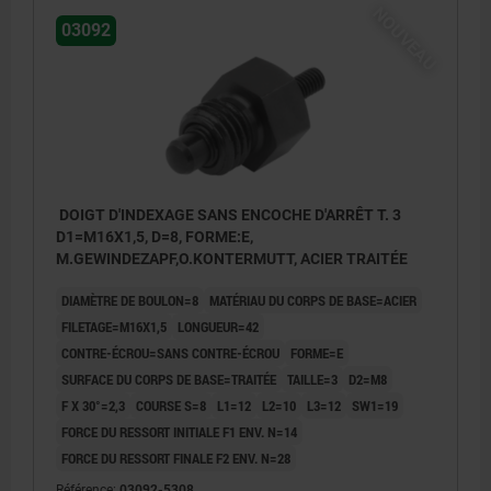
NOUVEAU
03092
DOIGT D'INDEXAGE SANS ENCOCHE D'ARRÊT T. 3
D1=M16X1,5, D=8, FORME:E,
M.GEWINDEZAPF,O.KONTERMUTT, ACIER TRAITÉE
DIAMÈTRE DE BOULON=8
MATÉRIAU DU CORPS DE BASE=ACIER
FILETAGE=M16X1,5
LONGUEUR=42
CONTRE-ÉCROU=SANS CONTRE-ÉCROU
FORME=E
SURFACE DU CORPS DE BASE=TRAITÉE
TAILLE=3
D2=M8
F X 30°=2,3
COURSE S=8
L1=12
L2=10
L3=12
SW1=19
FORCE DU RESSORT INITIALE F1 ENV. N=14
FORCE DU RESSORT FINALE F2 ENV. N=28
Référence:
03092-5308