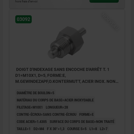
hors frais d’envoi
NOUVEAU
03092
DOIGT D'INDEXAGE SANS ENCOCHE D'ARRÊT T. 1
D1=M10X1, D=5, FORME:E,
M.GEWINDEZAPF,O.KONTERMUTT, ACIER INOX. NON
TRAITÉ
DIAMÈTRE DE BOULON=5
MATÉRIAU DU CORPS DE BASE=ACIER INOXYDABLE
FILETAGE=M10X1
LONGUEUR=28
CONTRE-ÉCROU=SANS CONTRE-ÉCROU
FORME=E
CODE ACIER=1.4305
SURFACE DU CORPS DE BASE=NON TRAITÉ
TAILLE=1
D2=M4
F X 30°=1,3
COURSE S=5
L1=8
L2=7