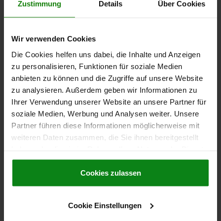
SURFACE DU CORPS DE BASE=TRAITÉE
TAILLE=4
D2=M8
Zustimmung
Details
Über Cookies
F X 30°=2,8
COURSE S=10
L1=15
L2=12
L3=12
SW1=22
FORCE DU RESSORT INITIALE F1 ENV. N=15
Wir verwenden Cookies
FORCE DU RESSORT FINALE F2 ENV. N=32
Référence:
03092-5410
Die Cookies helfen uns dabei, die Inhalte und Anzeigen
zu personalisieren, Funktionen für soziale Medien
17,08 CHF
anbieten zu können und die Zugriffe auf unsere Website
DÉTAILS
hors TVA
zu analysieren. Außerdem geben wir Informationen zu
hors frais d’envoi
Ihrer Verwendung unserer Website an unsere Partner für
soziale Medien, Werbung und Analysen weiter. Unsere
NOUVEAU
03092
Partner führen diese Informationen möglicherweise mit
weiteren Daten zusammen, die Sie ihnen bereitgestellt
haben oder die sie im Rahmen Ihrer Nutzung der Dienste
gesammelt haben.
Cookie Richtlinien
Impressum
|
Datenschutz
|
AGB
Cookies zulassen
DOIGT D'INDEXAGE SANS ENCOCHE D'ARRÊT T. 9
Cookie Einstellungen
D1=M06X0,75, D=3, FORME:E,