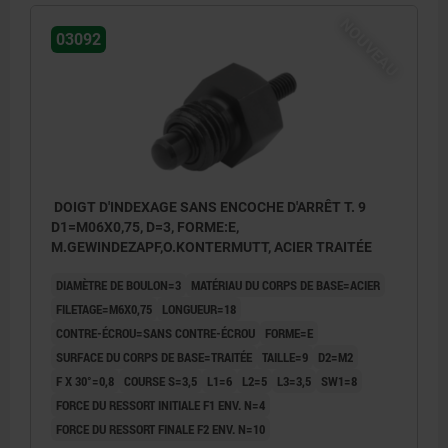
NOUVEAU
03092
DOIGT D'INDEXAGE SANS ENCOCHE D'ARRÊT T. 9
D1=M06X0,75, D=3, FORME:E,
M.GEWINDEZAPF,O.KONTERMUTT, ACIER TRAITÉE
DIAMÈTRE DE BOULON=3
MATÉRIAU DU CORPS DE BASE=ACIER
FILETAGE=M6X0,75
LONGUEUR=18
CONTRE-ÉCROU=SANS CONTRE-ÉCROU
FORME=E
SURFACE DU CORPS DE BASE=TRAITÉE
TAILLE=9
D2=M2
F X 30°=0,8
COURSE S=3,5
L1=6
L2=5
L3=3,5
SW1=8
FORCE DU RESSORT INITIALE F1 ENV. N=4
FORCE DU RESSORT FINALE F2 ENV. N=10
Forme E:avec embout fileté, sans contre-