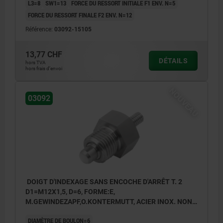
L3=8
SW1=13
FORCE DU RESSORT INITIALE F1 ENV. N=5
FORCE DU RESSORT FINALE F2 ENV. N=12
Référence:
03092-15105
13,77 CHF
DÉTAILS
hors TVA
hors frais d’envoi
NOUVEAU
03092
DOIGT D'INDEXAGE SANS ENCOCHE D'ARRÊT T. 2
D1=M12X1,5, D=6, FORME:E,
M.GEWINDEZAPF,O.KONTERMUTT, ACIER INOX. NON
TRAITÉ
DIAMÈTRE DE BOULON=6