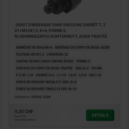
DOIGT D'INDEXAGE SANS ENCOCHE D'ARRÊT T. 2
D1=M12X1,5, D=6, FORME:E,
M.GEWINDEZAPF,O.KONTERMUTT, ACIER TRAITÉE
DIAMÈTRE DE BOULON=6
MATÉRIAU DU CORPS DE BASE=ACIER
FILETAGE=M12X1,5
LONGUEUR=32
CONTRE-ÉCROU=SANS CONTRE-ÉCROU
FORME=E
SURFACE DU CORPS DE BASE=TRAITÉE
TAILLE=2
D2=M6
F X 30°=1,8
COURSE S=6
L1=10
L2=8
L3=8
SW1=14
FORCE DU RESSORT INITIALE F1 ENV. N=6
FORCE DU RESSORT FINALE F2 ENV. N=14
Référence:
03092-5206
9,20 CHF
DÉTAILS
hors TVA
hors frais d’envoi