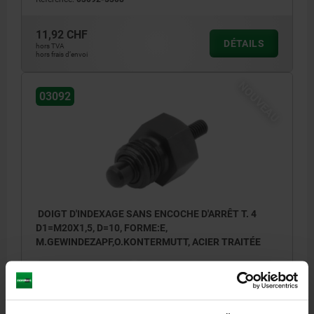
11,92 CHF
DÉTAILS
hors TVA
hors frais d’envoi
NOUVEAU
03092
DOIGT D'INDEXAGE SANS ENCOCHE D'ARRÊT T. 4
D1=M20X1,5, D=10, FORME:E,
M.GEWINDEZAPF,O.KONTERMUTT, ACIER TRAITÉE
DIAMÈTRE DE BOULON=10
MATÉRIAU DU CORPS DE BASE=ACIER
FILETAGE=M20X1,5
LONGUEUR=49
CONTRE-ÉCROU=SANS CONTRE-ÉCROU
FORME=E