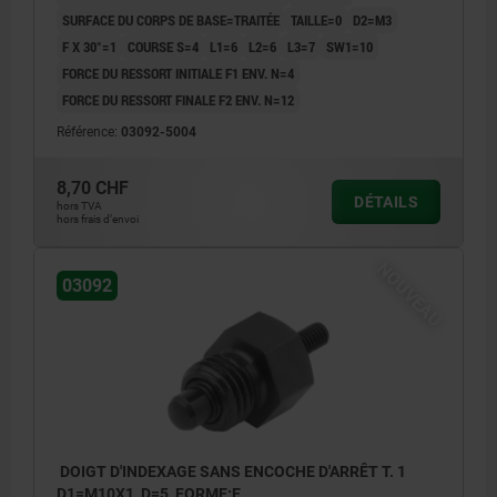
SURFACE DU CORPS DE BASE=TRAITÉE
TAILLE=0
D2=M3
F X 30°=1
COURSE S=4
L1=6
L2=6
L3=7
SW1=10
FORCE DU RESSORT INITIALE F1 ENV. N=4
FORCE DU RESSORT FINALE F2 ENV. N=12
Référence:
03092-5004
8,70 CHF
DÉTAILS
hors TVA
hors frais d’envoi
NOUVEAU
03092
DOIGT D'INDEXAGE SANS ENCOCHE D'ARRÊT T. 1
D1=M10X1, D=5, FORME:E,