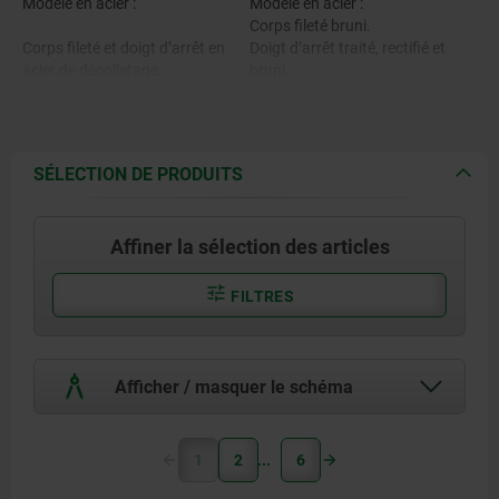
Modèle en acier :
Modèle en acier :
Corps fileté bruni.
Corps fileté et doigt d’arrêt en
Doigt d’arrêt traité, rectifié et
acier de décolletage.
bruni.
Modèle en inox A1 :
Corps fileté brut.
Modèle en acier inoxydable A1 :
Doigt d’arrêt traité et rectifié,
SÉLECTION DE PRODUITS
brut.
Corps fileté 1.4305.
Doigt d’arrêt non traité et non
rectifié, brut.
Affiner la sélection des articles
Doigt d’arrêt traité 1.4034.
Modèle en inox A4 :
Doigt d’arrêt non traité 1.4305.
Corps fileté brut.
FILTRES
Doigt d’arrêt rectifié et nickelé
chimiquement.
Doigt d’arrêt rectifié, brut.
Modèle en acier inoxydable A4 :
Afficher / masquer le schéma
Corps fileté et doigt d’arrêt
1.4404.
1
2
6