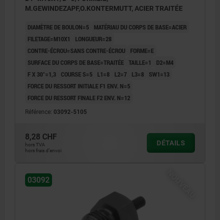
M.GEWINDEZAPF,O.KONTERMUTT, ACIER TRAITÉE
DIAMÈTRE DE BOULON=5
MATÉRIAU DU CORPS DE BASE=ACIER
FILETAGE=M10X1
LONGUEUR=28
CONTRE-ÉCROU=SANS CONTRE-ÉCROU
FORME=E
SURFACE DU CORPS DE BASE=TRAITÉE
TAILLE=1
D2=M4
F X 30°=1,3
COURSE S=5
L1=8
L2=7
L3=8
SW1=13
FORCE DU RESSORT INITIALE F1 ENV. N=5
FORCE DU RESSORT FINALE F2 ENV. N=12
Référence:
03092-5105
8,28 CHF
DÉTAILS
hors TVA
hors frais d’envoi
NOUVEAU
03092