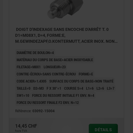
DOIGT D'INDEXAGE SANS ENCOCHE D'ARRÊT T. 0
D1=M08X1, D=4, FORME:E,
M.GEWINDEZAPF,O.KONTERMUTT, ACIER INOX. NON
TRAITÉ
DIAMÈTRE DE BOULON=4
MATÉRIAU DU CORPS DE BASE=ACIER INOXYDABLE
FILETAGE=M8X1
LONGUEUR=23
CONTRE-ÉCROU=SANS CONTRE-ÉCROU
FORME=E
CODE ACIER=1.4305
SURFACE DU CORPS DE BASE=NON TRAITÉ
TAILLE=0
D2=M3
F X 30°=1
COURSE S=4
L1=6
L2=6
L3=7
SW1=10
FORCE DU RESSORT INITIALE F1 ENV. N=4
FORCE DU RESSORT FINALE F2 ENV. N=12
Référence:
03092-15004
14,45 CHF
DÉTAILS
hors TVA