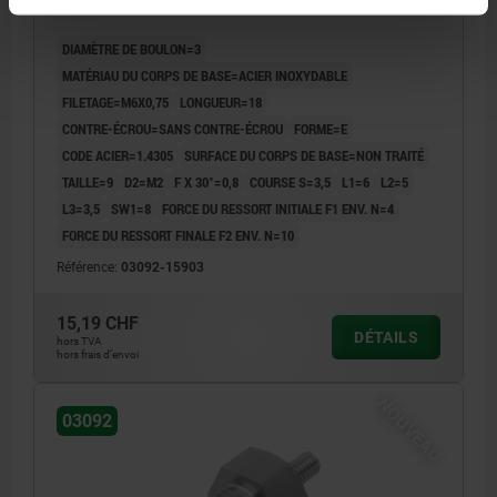
M.GEWINDEZAPF,O.KONTERMUTT, ACIER INOX. NON
TRAITÉ
DIAMÈTRE DE BOULON=3
MATÉRIAU DU CORPS DE BASE=ACIER INOXYDABLE
FILETAGE=M6X0,75
LONGUEUR=18
CONTRE-ÉCROU=SANS CONTRE-ÉCROU
FORME=E
CODE ACIER=1.4305
SURFACE DU CORPS DE BASE=NON TRAITÉ
TAILLE=9
D2=M2
F X 30°=0,8
COURSE S=3,5
L1=6
L2=5
L3=3,5
SW1=8
FORCE DU RESSORT INITIALE F1 ENV. N=4
FORCE DU RESSORT FINALE F2 ENV. N=10
Référence:
03092-15903
15,19 CHF
DÉTAILS
hors TVA
hors frais d’envoi
NOUVEAU
03092