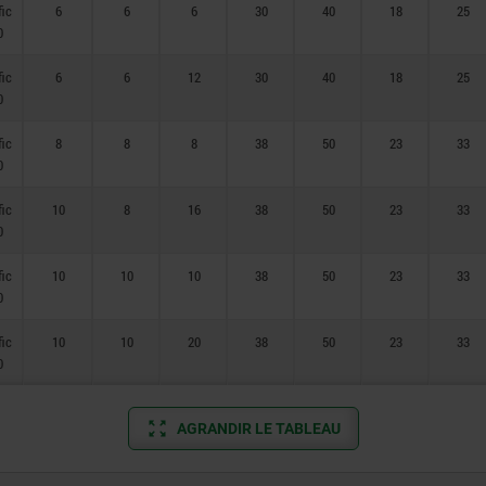
fic
6
6
6
30
40
18
25
0
fic
6
6
12
30
40
18
25
0
fic
8
8
8
38
50
23
33
0
fic
10
8
16
38
50
23
33
0
fic
10
10
10
38
50
23
33
0
fic
10
10
20
38
50
23
33
0
AGRANDIR LE TABLEAU