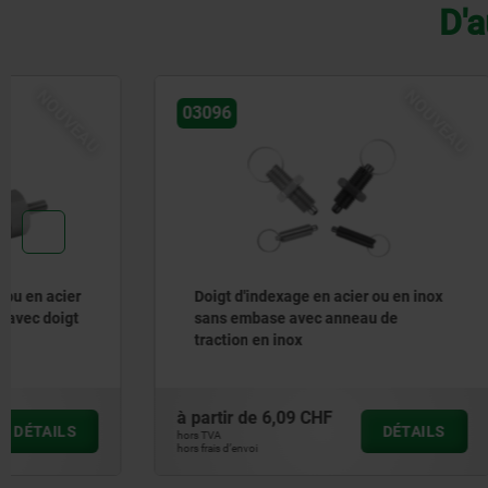
D'a
NOUVEAU
03096
23901
Doigt d'indexage en acier ou en inox
Bagues d’
sans embase avec anneau de
cuivre, e
traction en inox
inoxydab
à partir de
6,09 CHF
à partir de
DÉTAILS
hors TVA
hors TVA
hors frais d’envoi
hors frais d’envoi