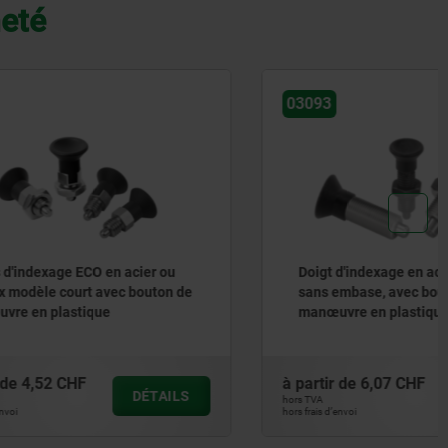
heté
03093
cier ou
Doigt d'indexage en acier ou en inox,
 bouton de
sans embase, avec bouton de
manœuvre en plastique
à partir de
6,07 CHF
DÉTAILS
DÉTAILS
hors TVA
hors frais d’envoi