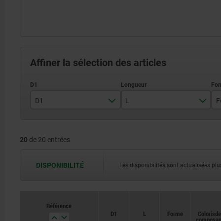
Affiner la sélection des articles
D1
L
F
8
26,5
20
de 20 entrées
10
30,5
14
32
DISPONIBILITÉ
Les disponibilités sont actualisées plus
33
37
Référence
Référence
D1
D1
L
L
Forme
Forme
Coloris d
Coloris d
39
composan
composan