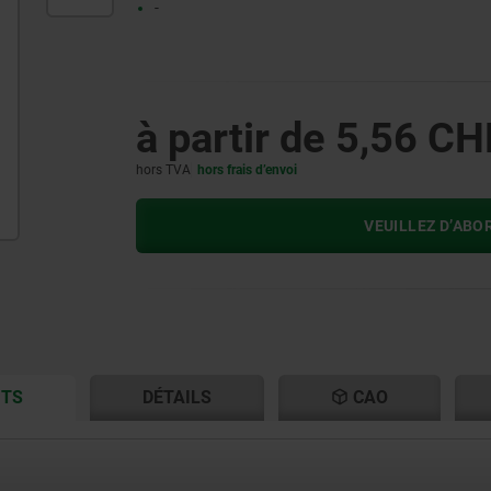
-
à partir de
5,56 CH
hors TVA
hors frais d’envoi
VEUILLEZ D’ABO
CURRENT
CURRENT
ITS
DÉTAILS
CAO
TAB:
TAB: