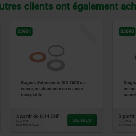
utres clients ont également ac
NOUVEAU
03090
étanchéité DIN 7603 en
Doigts d'indexage ECO en a
n aluminium ou en acier
en inox modèle court avec
le
manœuvre en plastique
0,14 CHF
à partir de
4,52 CHF
DÉTAILS
hors TVA
hors frais d’envoi