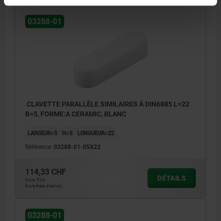
03288-01
CLAVETTE PARALLÈLE SIMILAIRES À DIN6885 L=22
B=5, FORME:A CERAMIC, BLANC
LARGEUR=5
H=5
LONGUEUR=22
Référence:
03288-01-05X22
114,33 CHF
DÉTAILS
hors TVA
hors frais d’envoi
03288-01