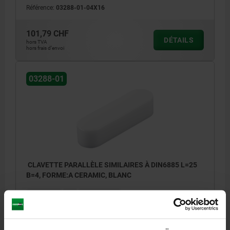
Référence:
03288-01-04X16
101,79 CHF
DÉTAILS
hors TVA
hors frais d’envoi
03288-01
CLAVETTE PARALLÈLE SIMILAIRES À DIN6885 L=25
B=4, FORME:A CERAMIC, BLANC
LARGEUR=4
H=4
LONGUEUR=25
Référence:
03288-01-04X25