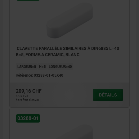
CLAVETTE PARALLÈLE SIMILAIRES À DIN6885 L=40
B=5, FORME:A CERAMIC, BLANC
LARGEUR=5
H=5
LONGUEUR=40
Référence:
03288-01-05X40
209,16 CHF
DÉTAILS
hors TVA
hors frais d’envoi
03288-01