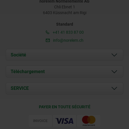
norelem Normelemente AG
Chli Ebnet 1
6403 Küssnacht am Rigi
Standard
+41 41 833 87 00
info@norelem.ch
Société
À propos de nous
Téléchargement
Actualités
Documents
SERVICE
Contact
Conditions de livraison
PAYER EN TOUTE SÉCURITÉ
Certification