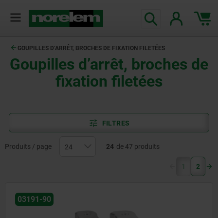
GOUPILLES D’ARRÊT, BROCHES DE FIXATION FILETÉES
Goupilles d’arrêt, broches de
fixation filetées
FILTRES
Produits / page
24
de 47 produits
(current)
1
2
03191-90