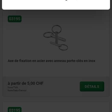
03195
Axe de fixation en acier avec anneau porte-clés en inox
à partir de
5,00 CHF
DÉTAILS
hors TVA
hors frais d’envoi
03195