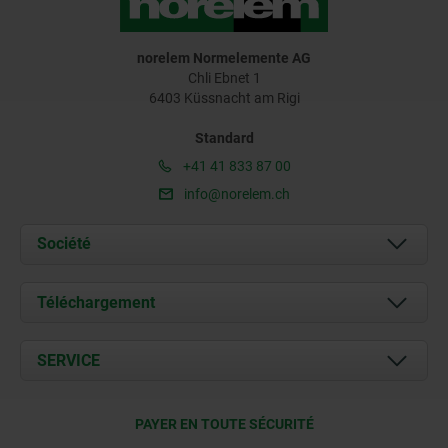
norelem Normelemente AG
Chli Ebnet 1
6403 Küssnacht am Rigi
Standard
+41 41 833 87 00
info@norelem.ch
Société
À propos de nous
Téléchargement
Actualités
Documents
SERVICE
Contact
Conditions de livraison
PAYER EN TOUTE SÉCURITÉ
Certification