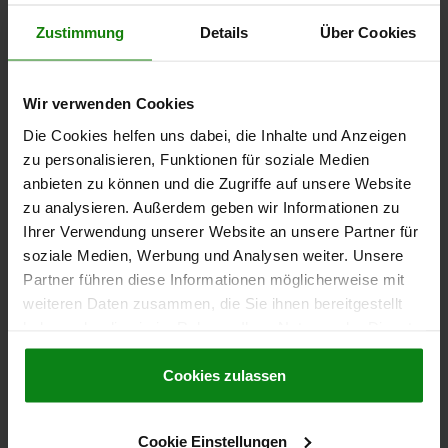
Zustimmung
Details
Über Cookies
à partir de
28,90 CHF
DÉTAILS
hors TVA
hors frais d’envoi
Wir verwenden Cookies
Die Cookies helfen uns dabei, die Inhalte und Anzeigen
03195
zu personalisieren, Funktionen für soziale Medien
anbieten zu können und die Zugriffe auf unsere Website
zu analysieren. Außerdem geben wir Informationen zu
Ihrer Verwendung unserer Website an unsere Partner für
soziale Medien, Werbung und Analysen weiter. Unsere
Partner führen diese Informationen möglicherweise mit
weiteren Daten zusammen, die Sie ihnen bereitgestellt
Axe de fixation en inox avec bouton de manœuvre en
haben oder die sie im Rahmen Ihrer Nutzung der Dienste
plastique
gesammelt haben.
Cookie Richtlinien
Impressum
|
Datenschutz
|
AGB
Cookies zulassen
à partir de
12,04 CHF
DÉTAILS
hors TVA
Cookie Einstellungen
hors frais d’envoi