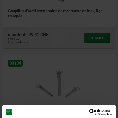
Goupilles d’arrêt avec bouton de manœuvre en inox, tige
trempée
à partir de
29,41 CHF
DÉTAILS
hors TVA
hors frais d’envoi
03194
Goupille d'arrêt avec poignée anneau en inox