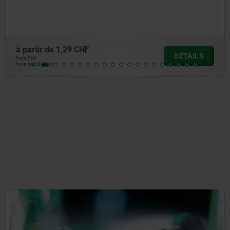
à partir de
1,22 CHF
AILS
DÉ
hors TVA
hors frais d’envoi