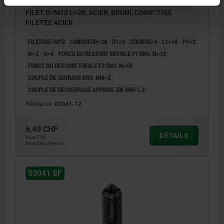
POUSSOIR À RESSORT STANDARD, AVEC FREIN-
FILET D=M12 L=28, ACIER, BRUNI, COMP:TIGE
FILETÉE ACIER
FILETAGE=M12
LONGUEUR=28
D1=6
COURSE=4
L1=10
P1=2
N=2
S=4
FORCE DU RESSORT INITIALE F1 ENV. N=12
FORCE DU RESSORT FINALE F2 ENV. N=55
COUPLE DE SERRAGE ENV. NM=2
COUPLE DE DESSERRAGE APPROX. EN NM=1,3
Référence:
03041-12
6,49 CHF
DÉTAILS
hors TVA
hors frais d’envoi
03041 SF