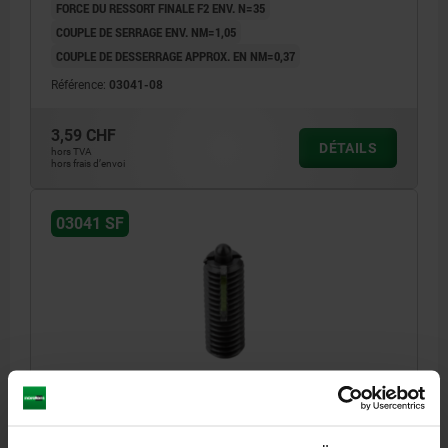
FORCE DU RESSORT FINALE F2 ENV. N=35
COUPLE DE SERRAGE ENV. NM=1,05
COUPLE DE DESSERRAGE APPROX. EN NM=0,37
Référence:
03041-08
3,59 CHF
DÉTAILS
hors TVA
hors frais d’envoi
03041 SF
POUSSOIR À RESSORT STANDARD, AVEC FREIN-
FILET D=M10 L=22, ACIER, BRUNI, COMP:TIGE
FILETÉE ACIER