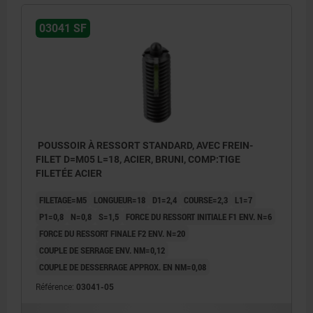
03041 SF
POUSSOIR À RESSORT STANDARD, AVEC FREIN-
FILET D=M05 L=18, ACIER, BRUNI, COMP:TIGE
FILETÉE ACIER
FILETAGE=M5
LONGUEUR=18
D1=2,4
COURSE=2,3
L1=7
P1=0,8
N=0,8
S=1,5
FORCE DU RESSORT INITIALE F1 ENV. N=6
FORCE DU RESSORT FINALE F2 ENV. N=20
COUPLE DE SERRAGE ENV. NM=0,12
COUPLE DE DESSERRAGE APPROX. EN NM=0,08
Référence:
03041-05