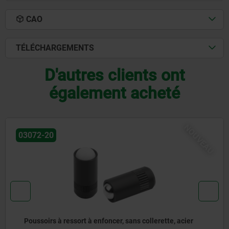
CAO
TÉLÉCHARGEMENTS
D'autres clients ont
également acheté
OUVEAU
03071-90
er
Poussoirs à ressort, modèle lisse, sans collerette