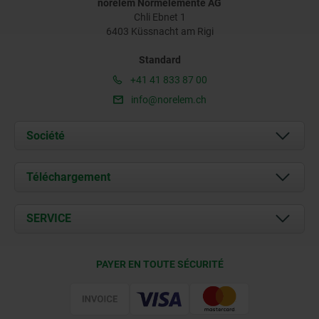
norelem Normelemente AG
Chli Ebnet 1
6403 Küssnacht am Rigi
Standard
+41 41 833 87 00
info@norelem.ch
Société
À propos de nous
Téléchargement
Actualités
Documents
SERVICE
Contact
Conditions de livraison
PAYER EN TOUTE SÉCURITÉ
Certification