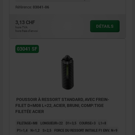
Référence:
03041-06
3,13 CHF
DÉTAILS
hors TVA
hors frais d’envoi
03041 SF
POUSSOIR À RESSORT STANDARD, AVEC FREIN-
FILET D=M08 L=22, ACIER, BRUNI, COMP:TIGE
FILETÉE ACIER
FILETAGE=M8
LONGUEUR=22
D1=3,5
COURSE=3
L1=8
P1=1,4
N=1,2
S=2,5
FORCE DU RESSORT INITIALE F1 ENV. N=9