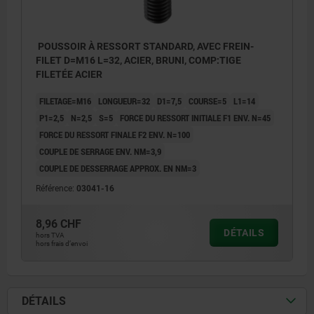
POUSSOIR À RESSORT STANDARD, AVEC FREIN-
FILET D=M16 L=32, ACIER, BRUNI, COMP:TIGE
FILETÉE ACIER
FILETAGE=M16
LONGUEUR=32
D1=7,5
COURSE=5
L1=14
P1=2,5
N=2,5
S=5
FORCE DU RESSORT INITIALE F1 ENV. N=45
FORCE DU RESSORT FINALE F2 ENV. N=100
COUPLE DE SERRAGE ENV. NM=3,9
COUPLE DE DESSERRAGE APPROX. EN NM=3
Référence:
03041-16
8,96 CHF
DÉTAILS
hors TVA
hors frais d’envoi
DÉTAILS