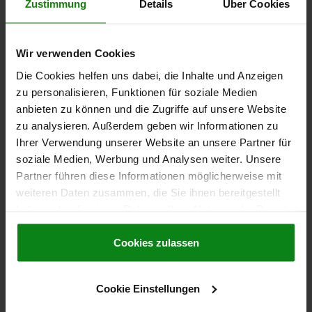
Zustimmung
Details
Über Cookies
FILETAGE=M10
LONGUEUR=22
D1=4
COURSE=3
L1=9
P1=1,4
N=1,6
S=3
FORCE DU RESSORT INITIALE F1 ENV. N=9
FORCE DU RESSORT FINALE F2 ENV. N=35
Wir verwenden Cookies
COUPLE DE SERRAGE ENV. NM=1,3
Die Cookies helfen uns dabei, die Inhalte und Anzeigen
COUPLE DE DESSERRAGE APPROX. EN NM=0,6
zu personalisieren, Funktionen für soziale Medien
Référence:
03041-10
anbieten zu können und die Zugriffe auf unsere Website
zu analysieren. Außerdem geben wir Informationen zu
3,99 CHF
Ihrer Verwendung unserer Website an unsere Partner für
DÉTAILS
hors TVA
soziale Medien, Werbung und Analysen weiter. Unsere
hors frais d’envoi
Partner führen diese Informationen möglicherweise mit
weiteren Daten zusammen, die Sie ihnen bereitgestellt
03041 SF
haben oder die sie im Rahmen Ihrer Nutzung der Dienste
gesammelt haben.
Cookie Richtlinien
Impressum
|
Datenschutz
|
AGB
Cookies zulassen
Cookie Einstellungen