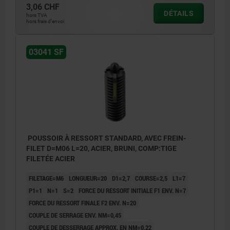
3,06 CHF
DÉTAILS
hors TVA
hors frais d’envoi
L2 = env. deux pas
L2 = env
1) vis collée
1) vis co
03041 SF
POUSSOIR À RESSORT STANDARD, AVEC FREIN-
FILET D=M06 L=20, ACIER, BRUNI, COMP:TIGE
FILETÉE ACIER
FILETAGE=M6
LONGUEUR=20
D1=2,7
COURSE=2,5
L1=7
P1=1
N=1
S=2
FORCE DU RESSORT INITIALE F1 ENV. N=7
FORCE DU RESSORT FINALE F2 ENV. N=20
COUPLE DE SERRAGE ENV. NM=0,45
COUPLE DE DESSERRAGE APPROX. EN NM=0,22