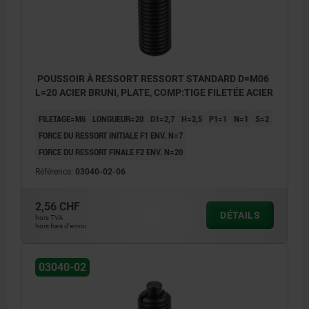
POUSSOIR À RESSORT RESSORT STANDARD D=M06
L=20 ACIER BRUNI, PLATE, COMP:TIGE FILETÉE ACIER
FILETAGE=M6
LONGUEUR=20
D1=2,7
H=2,5
P1=1
N=1
S=2
FORCE DU RESSORT INITIALE F1 ENV. N=7
FORCE DU RESSORT FINALE F2 ENV. N=20
Référence:
03040-02-06
2,56 CHF
DÉTAILS
hors TVA
hors frais d’envoi
03040-02