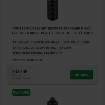
POUSSOIR À RESSORT RESSORT STANDARD D=M05
L=18 ACIER BRUNI, PLATE, COMP:TIGE FILETÉE ACIER
FILETAGE=M5
LONGUEUR=18
D1=2,4
H=2,3
P1=0,8
N=0,8
S=1,5
FORCE DU RESSORT INITIALE F1 ENV. N=6
FORCE DU RESSORT FINALE F2 ENV. N=20
Référence:
03040-02-05
2,43 CHF
DÉTAILS
hors TVA
hors frais d’envoi
03040-02
1) Vis collée
1) Vis co