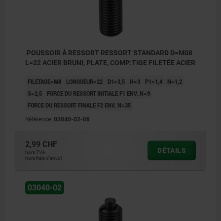
POUSSOIR À RESSORT RESSORT STANDARD D=M08
L=22 ACIER BRUNI, PLATE, COMP:TIGE FILETÉE ACIER
FILETAGE=M8
LONGUEUR=22
D1=3,5
H=3
P1=1,4
N=1,2
S=2,5
FORCE DU RESSORT INITIALE F1 ENV. N=9
FORCE DU RESSORT FINALE F2 ENV. N=35
Référence:
03040-02-08
2,99 CHF
DÉTAILS
hors TVA
hors frais d’envoi
03040-02