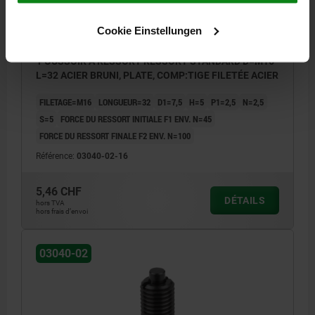
Cookie Einstellungen
POUSSOIR À RESSORT RESSORT STANDARD D=M16
L=32 ACIER BRUNI, PLATE, COMP:TIGE FILETÉE ACIER
FILETAGE=M16
LONGUEUR=32
D1=7,5
H=5
P1=2,5
N=2,5
S=5
FORCE DU RESSORT INITIALE F1 ENV. N=45
FORCE DU RESSORT FINALE F2 ENV. N=100
Référence:
03040-02-16
5,46 CHF
DÉTAILS
hors TVA
hors frais d’envoi
03040-02