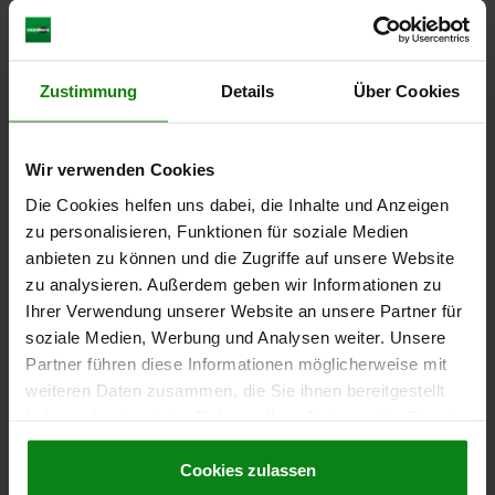
Zustimmung
Details
Über Cookies
POUSSOIR À RESSORT RESSORT STANDARD D=M12
L=28 ACIER BRUNI, PLATE, COMP:TIGE FILETÉE ACIER
FILETAGE=M12
LONGUEUR=28
D1=6
H=4
P1=2
N=2
S=4
Wir verwenden Cookies
FORCE DU RESSORT INITIALE F1 ENV. N=12
Die Cookies helfen uns dabei, die Inhalte und Anzeigen
FORCE DU RESSORT FINALE F2 ENV. N=55
zu personalisieren, Funktionen für soziale Medien
Référence:
03040-02-12
anbieten zu können und die Zugriffe auf unsere Website
zu analysieren. Außerdem geben wir Informationen zu
4,29 CHF
Ihrer Verwendung unserer Website an unsere Partner für
DÉTAILS
hors TVA
soziale Medien, Werbung und Analysen weiter. Unsere
hors frais d’envoi
Partner führen diese Informationen möglicherweise mit
weiteren Daten zusammen, die Sie ihnen bereitgestellt
03040-02
haben oder die sie im Rahmen Ihrer Nutzung der Dienste
gesammelt haben.
Cookie Richtlinien
Impressum
|
Datenschutz
|
AGB
Cookies zulassen