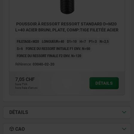
POUSSOIR À RESSORT RESSORT STANDARD D=M20
L=40 ACIER BRUNI, PLATE, COMP:TIGE FILETÉE ACIER
FILETAGE=M20
LONGUEUR=40
D1=10
H=7
P1=3
N=2,5
S=6
FORCE DU RESSORT INITIALE F1 ENV. N=60
FORCE DU RESSORT FINALE F2 ENV. N=120
Référence:
03040-02-20
7,05 CHF
DÉTAILS
hors TVA
hors frais d’envoi
DÉTAILS
CAO