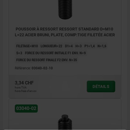
POUSSOIR À RESSORT RESSORT STANDARD D=M10
L=22 ACIER BRUNI, PLATE, COMP:TIGE FILETÉE ACIER
FILETAGE=M10
LONGUEUR=22
D1=4
H=3
P1=1,4
N=1,6
S=3
FORCE DU RESSORT INITIALE F1 ENV. N=9
FORCE DU RESSORT FINALE F2 ENV. N=35
Référence:
03040-02-10
3,34 CHF
DÉTAILS
hors TVA
hors frais d’envoi
03040-02