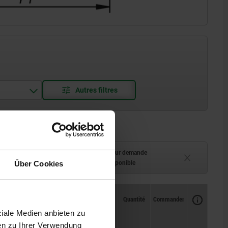
ment (en stock)
Délai de livraison sur demande
Über Cookies
 à 2 semaines
Actuellement indisponible
Disponibilité
CAO
Quantité
Commander
L1
L3
T min.
Prix
ziale Medien anbieten zu
en zu Ihrer Verwendung