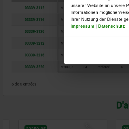
unserer Website an unsere Pa
03339-3112
M12X1,5
20
standard
K
Informationen möglicherweis
03339-3116
Ihrer Nutzung der Dienste g
M16x1,5
28
standard
K
Impressum
|
Datenschutz
|
03339-3120
M20X1,5
34
standard
K
03339-3212
M12X1,5
20
renforcé
K
03339-3216
M16x1,5
28
renforcé
K
03339-3220
M20X1,5
34
renforcé
K
6
de 6 entrées
D'a