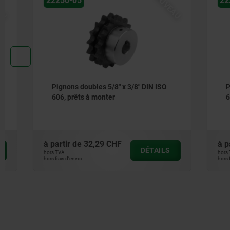
NOUVEAU
22250-05
22250-05
Pignons doubles 5/8" x 3/8" DIN ISO
Pignons d
606, prêts à monter
606, prêt
à partir de
32,29 CHF
à partir de
DÉTAILS
hors TVA
hors TVA
hors frais d’envoi
hors frais d’envoi