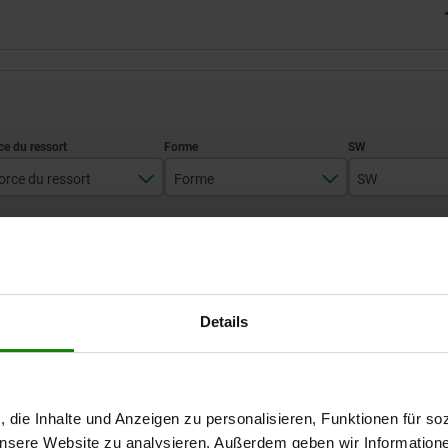
orce du ressort
Forme
SW
renforcé
K
8
AGRANDIR LE TABLEAU
standard
11
14
Expédié immédiate
ieurs fois par jour à intervalles réguliers.
Details
Expédition sous 1
SW
D1
D2
D3
F1 N
F2 (N)
H
, die Inhalte und Anzeigen zu personalisieren, Funktionen für so
 unsere Website zu analysieren. Außerdem geben wir Information