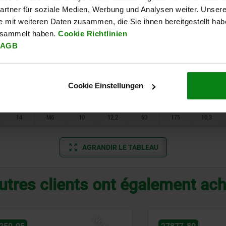
rtner für soziale Medien, Werbung und Analysen weiter. Unsere
8
M4
5,5
6,78
16
38
6,12
e mit weiteren Daten zusammen, die Sie ihnen bereitgestellt ha
esammelt haben.
Cookie Richtlinien
11
M5
8
10
25
71
8,7
AGB
14
M6
10
12,2
40
140
10,3
8
M4
5,5
6,78
20
60
6,12
Cookie Einstellungen
11
M5
8
10
35
103
8,7
14
M6
10
12,2
60
175
10,3
AGRANDIR LE TABLEAU
utres clients ont également ac