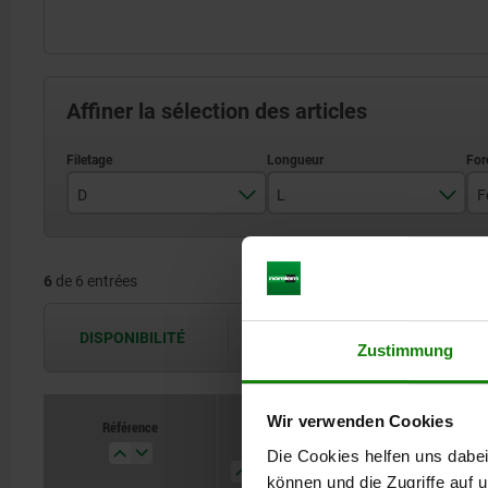
Affiner la sélection des articles
D
L
F
M12X1,5
20
6
de 6 entrées
M16x1,5
28
M20X1,5
34
DISPONIBILITÉ
Les disponibilités sont actualisées plus
Zustimmung
Wir verwenden Cookies
Référence
D
L
Force du
Forme
Die Cookies helfen uns dabei
ressort
können und die Zugriffe auf