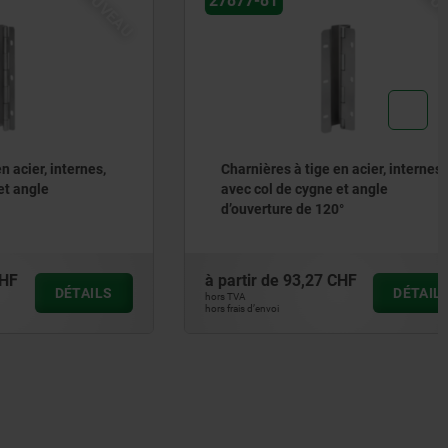
NOUVEAU
NOUVEAU
27877-81
internes,
Charnières à tige en acier, internes,
avec col de cygne et angle
d’ouverture de 120°
à partir de
93,27 CHF
DÉTAILS
DÉTAILS
hors TVA
hors frais d’envoi