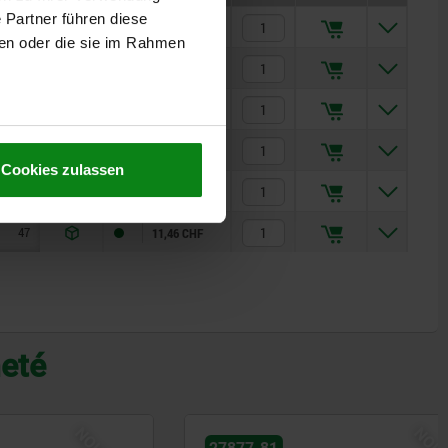
 Partner führen diese
27,5
1,38
8
7,74 CHF
ben oder die sie im Rahmen
38
1,3
10
9,10 CHF
47
2,7
12
11,46 CHF
27,5
1,38
8
7,74 CHF
Cookies zulassen
38
1,3
10
9,10 CHF
47
2,7
12
11,46 CHF
heté