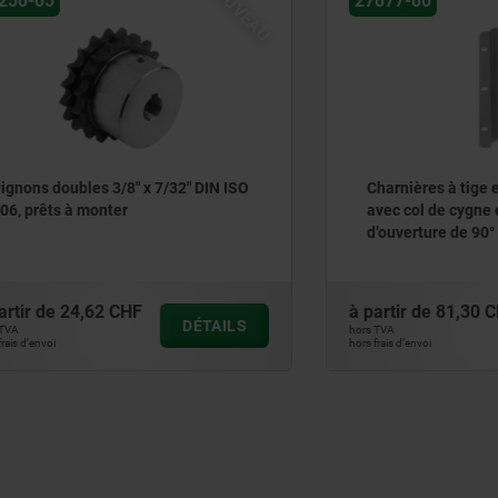
NOUVEAU
27877-80
oubles 3/8" x 7/32" DIN ISO
Charnières à tige en acier, 
s à monter
avec col de cygne et angle
d’ouverture de 90°
24,62 CHF
à partir de
81,30 CHF
DÉTAILS
hors TVA
hors frais d’envoi