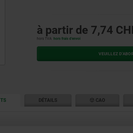
à partir de
7,74 CH
hors TVA
hors frais d’envoi
VEUILLEZ D’ABO
CURRENT
CURRENT
ITS
DÉTAILS
CAO
TAB:
TAB: