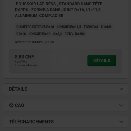
POUSSOIR LAT. RESS., STANDARD SANS TÊTE
D'APPUI, FORME:A SANS JOINT D=16, L1=11,5,
ALUMINIUM, COMP:ACIER
DIAMÈTRE EXTÉRIEUR=16
LONGUEUR=11,5
FORME=A
D1=M6
D2=16
LONGUEUR=18
S=3,2
F ENV. N=200
Référence:
03332-31108
8,88 CHF
DÉTAILS
hors TVA
hors frais d’envoi
DÉTAILS
CAO
TÉLÉCHARGEMENTS