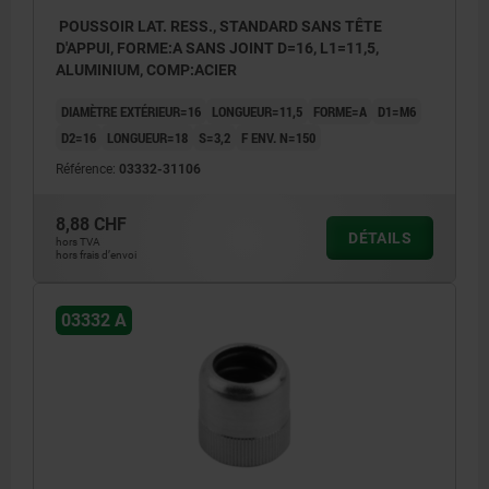
POUSSOIR LAT. RESS., STANDARD SANS TÊTE
D'APPUI, FORME:A SANS JOINT D=16, L1=11,5,
ALUMINIUM, COMP:ACIER
DIAMÈTRE EXTÉRIEUR=16
LONGUEUR=11,5
FORME=A
D1=M6
D2=16
LONGUEUR=18
S=3,2
F ENV. N=150
Référence:
03332-31106
8,88 CHF
DÉTAILS
hors TVA
hors frais d’envoi
03332 A