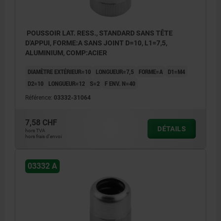
POUSSOIR LAT. RESS., STANDARD SANS TÊTE
D'APPUI, FORME:A SANS JOINT D=10, L1=7,5,
ALUMINIUM, COMP:ACIER
DIAMÈTRE EXTÉRIEUR=10
LONGUEUR=7,5
FORME=A
D1=M4
D2=10
LONGUEUR=12
S=2
F ENV. N=40
Référence:
03332-31064
7,58 CHF
DÉTAILS
hors TVA
hors frais d’envoi
03332 A