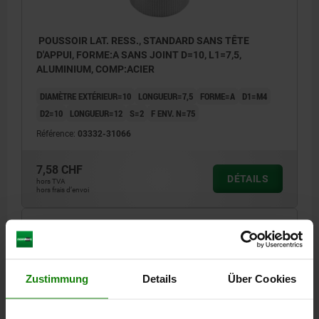
POUSSOIR LAT. RESS., STANDARD SANS TÊTE
D'APPUI, FORME:A SANS JOINT D=10, L1=7,5,
ALUMINIUM, COMP:ACIER
DIAMÈTRE EXTÉRIEUR=10
LONGUEUR=7,5
FORME=A
D1=M4
D2=10
LONGUEUR=12
S=2
F ENV. N=75
Référence:
03332-31066
7,58 CHF
DÉTAILS
hors TVA
hors frais d’envoi
03332 A
Zustimmung
Details
Über Cookies