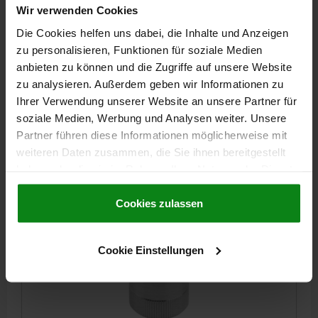
Wir verwenden Cookies
Die Cookies helfen uns dabei, die Inhalte und Anzeigen
POUSSOIR LAT. RESS., STANDARD SANS TÊTE
D'APPUI, FORME:A SANS JOINT D=10, L1=7,5,
zu personalisieren, Funktionen für soziale Medien
ALUMINIUM, COMP:ACIER
anbieten zu können und die Zugriffe auf unsere Website
zu analysieren. Außerdem geben wir Informationen zu
DIAMÈTRE EXTÉRIEUR=10
LONGUEUR=7,5
FORME=A
D1=M4
Ihrer Verwendung unserer Website an unsere Partner für
D2=10
LONGUEUR=12
S=2
F ENV. N=100
soziale Medien, Werbung und Analysen weiter. Unsere
Référence:
03332-31068
Partner führen diese Informationen möglicherweise mit
weiteren Daten zusammen, die Sie ihnen bereitgestellt
7,58 CHF
haben oder die sie im Rahmen Ihrer Nutzung der Dienste
DÉTAILS
hors TVA
hors frais d’envoi
gesammelt haben.
Cookie Richtlinien
Impressum
|
Datenschutz
|
AGB
Cookies zulassen
03332 A
Cookie Einstellungen