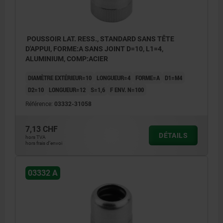
POUSSOIR LAT. RESS., STANDARD SANS TÊTE
D'APPUI, FORME:A SANS JOINT D=10, L1=4,
ALUMINIUM, COMP:ACIER
DIAMÈTRE EXTÉRIEUR=10
LONGUEUR=4
FORME=A
D1=M4
D2=10
LONGUEUR=12
S=1,6
F ENV. N=100
Référence:
03332-31058
7,13 CHF
DÉTAILS
hors TVA
hors frais d’envoi
03332 A