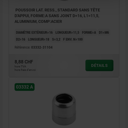
POUSSOIR LAT. RESS., STANDARD SANS TÊTE
D'APPUI, FORME:A SANS JOINT D=16, L1=11,5,
ALUMINIUM, COMP:ACIER
DIAMÈTRE EXTÉRIEUR=16
LONGUEUR=11,5
FORME=A
D1=M6
D2=16
LONGUEUR=18
S=3,2
F ENV. N=100
Référence:
03332-31104
8,88 CHF
DÉTAILS
hors TVA
hors frais d’envoi
03332 A