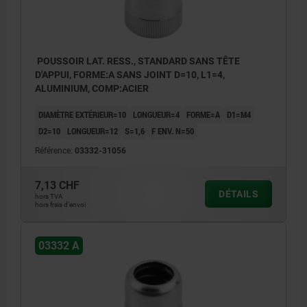
POUSSOIR LAT. RESS., STANDARD SANS TÊTE
D'APPUI, FORME:A SANS JOINT D=10, L1=4,
ALUMINIUM, COMP:ACIER
DIAMÈTRE EXTÉRIEUR=10
LONGUEUR=4
FORME=A
D1=M4
D2=10
LONGUEUR=12
S=1,6
F ENV. N=50
Référence:
03332-31056
7,13 CHF
DÉTAILS
hors TVA
hors frais d’envoi
03332 A