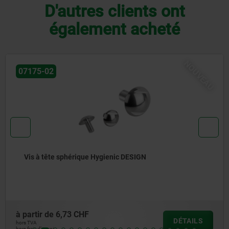
D'autres clients ont
également acheté
VEAU
NO
07170-15
Vis H en Inox Hygienic DESIGN
à partir de
5,88 CHF
S
DÉTAI
hors TVA
hors frais d’envoi