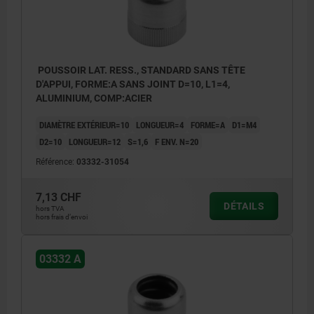
POUSSOIR LAT. RESS., STANDARD SANS TÊTE
D'APPUI, FORME:A SANS JOINT D=10, L1=4,
ALUMINIUM, COMP:ACIER
DIAMÈTRE EXTÉRIEUR=10
LONGUEUR=4
FORME=A
D1=M4
D2=10
LONGUEUR=12
S=1,6
F ENV. N=20
Référence:
03332-31054
7,13 CHF
DÉTAILS
hors TVA
hors frais d’envoi
03332 A