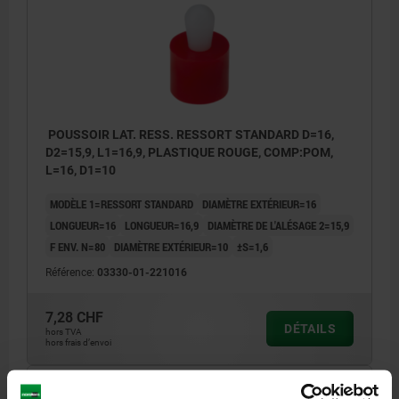
POUSSOIR LAT. RESS. RESSORT STANDARD D=16,
D2=15,9, L1=16,9, PLASTIQUE ROUGE, COMP:POM,
L=16, D1=10
MODÈLE 1=RESSORT STANDARD
DIAMÈTRE EXTÉRIEUR=16
LONGUEUR=16
LONGUEUR=16,9
DIAMÈTRE DE L'ALÉSAGE 2=15,9
F ENV. N=80
DIAMÈTRE EXTÉRIEUR=10
±S=1,6
Référence:
03330-01-221016
7,28 CHF
DÉTAILS
hors TVA
hors frais d’envoi
03330-01 POM