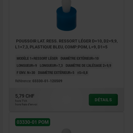
POUSSOIR LAT. RESS. RESSORT LÉGER D=10, D2=9,9,
L1=7,3, PLASTIQUE BLEU, COMP:POM, L=9, D1=5
MODÈLE 1=RESSORT LÉGER
DIAMÈTRE EXTÉRIEUR=10
LONGUEUR=9
LONGUEUR=7,3
DIAMÈTRE DE L'ALÉSAGE 2=9,9
F ENV. N=30
DIAMÈTRE EXTÉRIEUR=5
±S=0,8
Référence:
03330-01-120509
5,79 CHF
DÉTAILS
hors TVA
hors frais d’envoi
03330-01 POM
1) Outil de montage