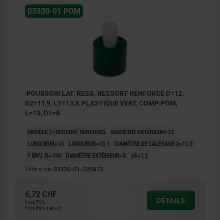
03330-01 POM
POUSSOIR LAT. RESS. RESSORT RENFORCÉ D=12,
D2=11,9, L1=13,3, PLASTIQUE VERT, COMP:POM,
L=13, D1=8
MODÈLE 1=RESSORT RENFORCÉ
DIAMÈTRE EXTÉRIEUR=12
LONGUEUR=13
LONGUEUR=13,3
DIAMÈTRE DE L'ALÉSAGE 2=11,9
F ENV. N=100
DIAMÈTRE EXTÉRIEUR=8
±S=1,2
Référence:
03330-01-320813
6,72 CHF
DÉTAILS
hors TVA
hors frais d’envoi