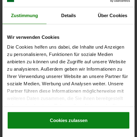
Zustimmung
Details
Über Cookies
Wir verwenden Cookies
Die Cookies helfen uns dabei, die Inhalte und Anzeigen
POUSSOIR LAT. RESS. RESSORT RENFORCÉ D=10,
zu personalisieren, Funktionen für soziale Medien
D2=9,9, L1=7,3, PLASTIQUE VERT, COMP:POM, L=9,
anbieten zu können und die Zugriffe auf unsere Website
D1=5
zu analysieren. Außerdem geben wir Informationen zu
MODÈLE 1=RESSORT RENFORCÉ
DIAMÈTRE EXTÉRIEUR=10
Ihrer Verwendung unserer Website an unsere Partner für
LONGUEUR=9
LONGUEUR=7,3
DIAMÈTRE DE L'ALÉSAGE 2=9,9
soziale Medien, Werbung und Analysen weiter. Unsere
F ENV. N=90
DIAMÈTRE EXTÉRIEUR=5
±S=0,8
Partner führen diese Informationen möglicherweise mit
Référence:
03330-01-320509
weiteren Daten zusammen, die Sie ihnen bereitgestellt
haben oder die sie im Rahmen Ihrer Nutzung der Dienste
5,79 CHF
gesammelt haben.
Cookie Richtlinien
DÉTAILS
hors TVA
Impressum
|
Datenschutz
|
AGB
Cookies zulassen
hors frais d’envoi