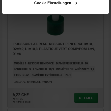
03330-01 POM
Cookie Einstellungen
POUSSOIR LAT. RESS. RESSORT RENFORCÉ D=10,
D2=9,9, L1=10,3, PLASTIQUE VERT, COMP:POM, L=9,
D1=6
MODÈLE 1=RESSORT RENFORCÉ
DIAMÈTRE EXTÉRIEUR=10
LONGUEUR=9
LONGUEUR=10,3
DIAMÈTRE DE L'ALÉSAGE 2=9,9
F ENV. N=60
DIAMÈTRE EXTÉRIEUR=6
±S=1
Référence:
03330-01-320609
6,22 CHF
DÉTAILS
hors TVA
hors frais d’envoi