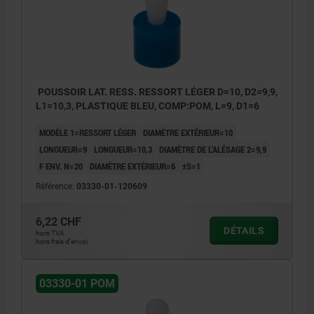
2) Certaines tailles ont une forme de tige
divergente
Y = hauteur de la pièce
POUSSOIR LAT. RESS. RESSORT LÉGER D=10, D2=9,9,
W = longueur de la pièce
L1=10,3, PLASTIQUE BLEU, COMP:POM, L=9, D1=6
X = cote de coordonnées
MODÈLE 1=RESSORT LÉGER
DIAMÈTRE EXTÉRIEUR=10
Z = diamètre de la butée
LONGUEUR=9
LONGUEUR=10,3
DIAMÈTRE DE L'ALÉSAGE 2=9,9
F ENV. N=20
DIAMÈTRE EXTÉRIEUR=6
±S=1
Référence:
03330-01-120609
6,22 CHF
DÉTAILS
hors TVA
hors frais d’envoi
03330-01 POM