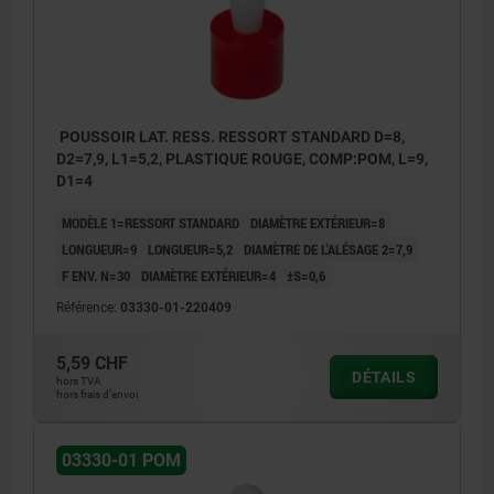
POUSSOIR LAT. RESS. RESSORT STANDARD D=8,
D2=7,9, L1=5,2, PLASTIQUE ROUGE, COMP:POM, L=9,
D1=4
MODÈLE 1=RESSORT STANDARD
DIAMÈTRE EXTÉRIEUR=8
LONGUEUR=9
LONGUEUR=5,2
DIAMÈTRE DE L'ALÉSAGE 2=7,9
F ENV. N=30
DIAMÈTRE EXTÉRIEUR=4
±S=0,6
Référence:
03330-01-220409
5,59 CHF
DÉTAILS
hors TVA
hors frais d’envoi
03330-01 POM