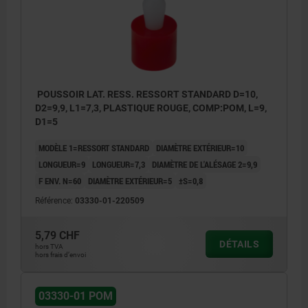
POUSSOIR LAT. RESS. RESSORT STANDARD D=10,
D2=9,9, L1=7,3, PLASTIQUE ROUGE, COMP:POM, L=9,
D1=5
MODÈLE 1=RESSORT STANDARD
DIAMÈTRE EXTÉRIEUR=10
LONGUEUR=9
LONGUEUR=7,3
DIAMÈTRE DE L'ALÉSAGE 2=9,9
F ENV. N=60
DIAMÈTRE EXTÉRIEUR=5
±S=0,8
Référence:
03330-01-220509
5,79 CHF
DÉTAILS
hors TVA
hors frais d’envoi
03330-01 POM