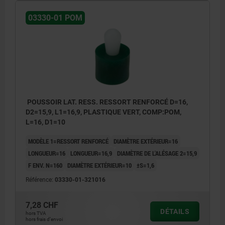
03330-01 POM
POUSSOIR LAT. RESS. RESSORT RENFORCÉ D=16,
D2=15,9, L1=16,9, PLASTIQUE VERT, COMP:POM,
L=16, D1=10
MODÈLE 1=RESSORT RENFORCÉ
DIAMÈTRE EXTÉRIEUR=16
LONGUEUR=16
LONGUEUR=16,9
DIAMÈTRE DE L'ALÉSAGE 2=15,9
F ENV. N=160
DIAMÈTRE EXTÉRIEUR=10
±S=1,6
Référence:
03330-01-321016
7,28 CHF
DÉTAILS
hors TVA
hors frais d’envoi