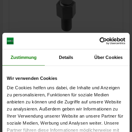
SUPPORT OSCILLANT AVEC JOINT TORIQUE,
FORME:C ACIER DE TRAITEMENT, INSERT
INTERCHANGEABLE, COMP:ACIER À OUTILS, SW=19
Zustimmung
Details
Über Cookies
FILETAGE=M12
FORME=C
LONGUEUR DE FILETAGE=60
D3=12
HAUTEUR=19
H1=4
H2=10
E=21,9
LARGEUR DE CLÉ=19
SW1=5
Ø BILLE=15
Wir verwenden Cookies
CAPACITÉ DE CHARGE KN MAX. (CHARGES STATIQUES
Die Cookies helfen uns dabei, die Inhalte und Anzeigen
UNIQUEMENT)=30
zu personalisieren, Funktionen für soziale Medien
Référence:
02007-112X060
anbieten zu können und die Zugriffe auf unsere Website
zu analysieren. Außerdem geben wir Informationen zu
103,09 CHF
Ihrer Verwendung unserer Website an unsere Partner für
DÉTAILS
hors TVA
soziale Medien, Werbung und Analysen weiter. Unsere
hors frais d’envoi
Partner führen diese Informationen möglicherweise mit