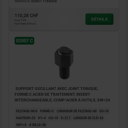
Référence:
02007-116X050
110,28 CHF
DÉTAILS
hors TVA
hors frais d’envoi
02007 C
SUPPORT OSCILLANT AVEC JOINT TORIQUE,
FORME:C ACIER DE TRAITEMENT, INSERT
INTERCHANGEABLE, COMP:ACIER À OUTILS, SW=24
FILETAGE=M16
FORME=C
LONGUEUR DE FILETAGE=80
D3=16
HAUTEUR=23
H1=4
H2=10
E=27,7
LARGEUR DE CLÉ=24
SW1=6
Ø BILLE=20