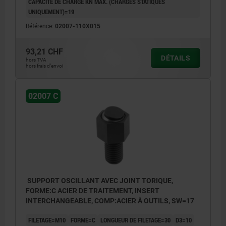
CAPACITÉ DE CHARGE KN MAX. (CHARGES STATIQUES
UNIQUEMENT)=19
Référence:
02007-110X015
93,21 CHF
DÉTAILS
hors TVA
hors frais d’envoi
02007 C
SUPPORT OSCILLANT AVEC JOINT TORIQUE,
FORME:C ACIER DE TRAITEMENT, INSERT
INTERCHANGEABLE, COMP:ACIER À OUTILS, SW=17
FILETAGE=M10
FORME=C
LONGUEUR DE FILETAGE=30
D3=10