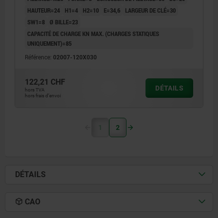
HAUTEUR=24
H1=4
H2=10
E=34,6
LARGEUR DE CLÉ=30
SW1=8
Ø BILLE=23
CAPACITÉ DE CHARGE KN MAX. (CHARGES STATIQUES
UNIQUEMENT)=85
Référence:
02007-120X030
122,21 CHF
DÉTAILS
hors TVA
hors frais d’envoi
1
2
DÉTAILS
CAO