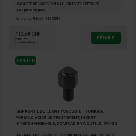
CAPACITÉ DE CHARGE KN MAX. (CHARGES STATIQUES
UNIQUEMENT)=50
Référence:
02007-116X080
112,68 CHF
DÉTAILS
hors TVA
hors frais d’envoi
02007 C
SUPPORT OSCILLANT AVEC JOINT TORIQUE,
FORME:C ACIER DE TRAITEMENT, INSERT
INTERCHANGEABLE, COMP:ACIER À OUTILS, SW=30
FILETAGE=M20
FORME=C
LONGUEUR DE FILETAGE=30
D3=20