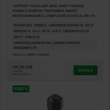
SUPPORT OSCILLANT AVEC JOINT TORIQUE,
FORME:C ACIER DE TRAITEMENT, INSERT
INTERCHANGEABLE, COMP:ACIER À OUTILS, SW=19
FILETAGE=M12
FORME=C
LONGUEUR DE FILETAGE=20
D3=12
HAUTEUR=19
H1=4
H2=10
E=21,9
LARGEUR DE CLÉ=19
SW1=5
Ø BILLE=15
CAPACITÉ DE CHARGE KN MAX. (CHARGES STATIQUES
UNIQUEMENT)=30
Référence:
02007-112X020
101,96 CHF
DÉTAILS
hors TVA
hors frais d’envoi
02007 C