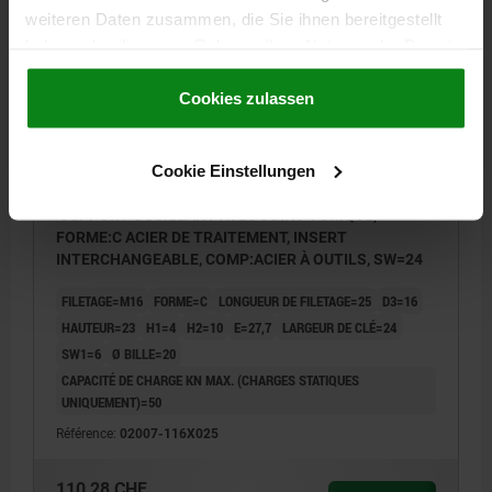
weiteren Daten zusammen, die Sie ihnen bereitgestellt
02007 C
haben oder die sie im Rahmen Ihrer Nutzung der Dienste
gesammelt haben.
Cookie Richtlinien
Impressum
|
Datenschutz
|
AGB
Cookies zulassen
Cookie Einstellungen
SUPPORT OSCILLANT AVEC JOINT TORIQUE,
FORME:C ACIER DE TRAITEMENT, INSERT
INTERCHANGEABLE, COMP:ACIER À OUTILS, SW=24
FILETAGE=M16
FORME=C
LONGUEUR DE FILETAGE=25
D3=16
HAUTEUR=23
H1=4
H2=10
E=27,7
LARGEUR DE CLÉ=24
SW1=6
Ø BILLE=20
CAPACITÉ DE CHARGE KN MAX. (CHARGES STATIQUES
UNIQUEMENT)=50
Référence:
02007-116X025
110,28 CHF