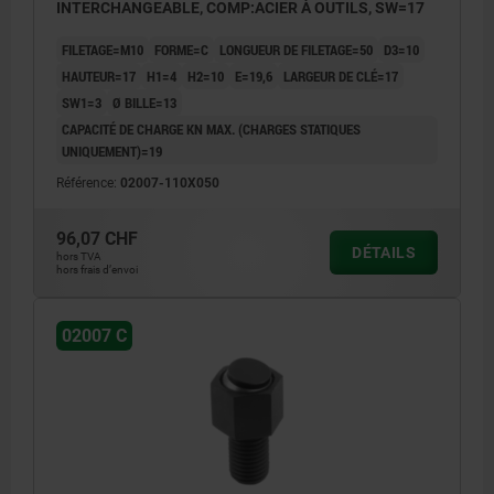
INTERCHANGEABLE, COMP:ACIER À OUTILS, SW=17
FILETAGE=M10
FORME=C
LONGUEUR DE FILETAGE=50
D3=10
HAUTEUR=17
H1=4
H2=10
E=19,6
LARGEUR DE CLÉ=17
SW1=3
Ø BILLE=13
CAPACITÉ DE CHARGE KN MAX. (CHARGES STATIQUES
UNIQUEMENT)=19
Référence:
02007-110X050
96,07 CHF
DÉTAILS
hors TVA
hors frais d’envoi
02007 C