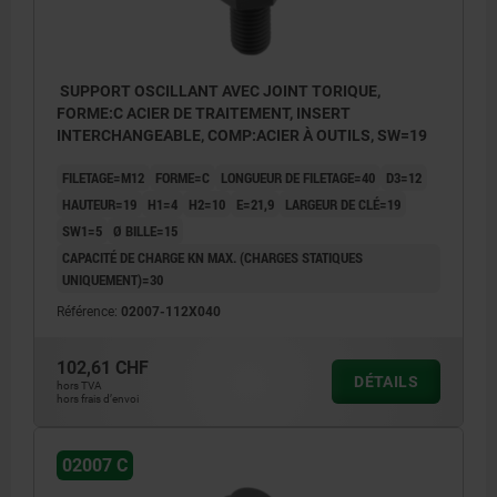
SUPPORT OSCILLANT AVEC JOINT TORIQUE,
FORME:C ACIER DE TRAITEMENT, INSERT
INTERCHANGEABLE, COMP:ACIER À OUTILS, SW=19
FILETAGE=M12
FORME=C
LONGUEUR DE FILETAGE=40
D3=12
HAUTEUR=19
H1=4
H2=10
E=21,9
LARGEUR DE CLÉ=19
SW1=5
Ø BILLE=15
CAPACITÉ DE CHARGE KN MAX. (CHARGES STATIQUES
UNIQUEMENT)=30
Référence:
02007-112X040
102,61 CHF
DÉTAILS
hors TVA
hors frais d’envoi
02007 C