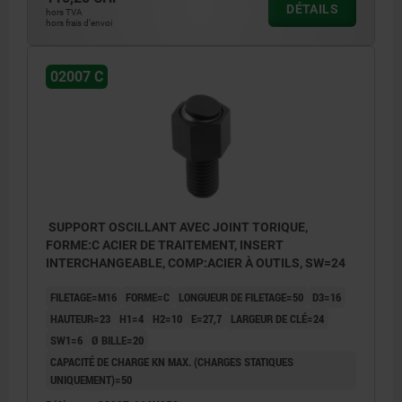
DÉTAILS
hors TVA
hors frais d’envoi
02007 C
SUPPORT OSCILLANT AVEC JOINT TORIQUE,
FORME:C ACIER DE TRAITEMENT, INSERT
INTERCHANGEABLE, COMP:ACIER À OUTILS, SW=24
FILETAGE=M16
FORME=C
LONGUEUR DE FILETAGE=50
D3=16
HAUTEUR=23
H1=4
H2=10
E=27,7
LARGEUR DE CLÉ=24
SW1=6
Ø BILLE=20
CAPACITÉ DE CHARGE KN MAX. (CHARGES STATIQUES
UNIQUEMENT)=50