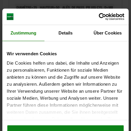
DIAMÈTRE=25
HAUTEUR=50
ALÉS. DE PASS. PR VIS CYL. D=M8
D=7
E=3,5
Référence:
02390-08050
Zustimmung
Details
Über Cookies
36,46 CHF
DÉTAILS
hors TVA
hors frais d’envoi
Wir verwenden Cookies
Die Cookies helfen uns dabei, die Inhalte und Anzeigen
02390
zu personalisieren, Funktionen für soziale Medien
anbieten zu können und die Zugriffe auf unsere Website
zu analysieren. Außerdem geben wir Informationen zu
Ihrer Verwendung unserer Website an unsere Partner für
soziale Medien, Werbung und Analysen weiter. Unsere
Partner führen diese Informationen möglicherweise mit
weiteren Daten zusammen, die Sie ihnen bereitgestellt
ENTRETOISE EXCENTRIQUE B=32 A=20 ACIER DE
DÉCOLLETAGE, C=M10
haben oder die sie im Rahmen Ihrer Nutzung der Dienste
gesammelt haben.
Cookie Richtlinien
DIAMÈTRE=32
HAUTEUR=20
ALÉS. DE PASS. PR VIS CYL. D=M10