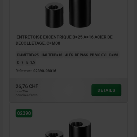
ENTRETOISE EXCENTRIQUE B=25 A=16 ACIER DE
DÉCOLLETAGE, C=M08
DIAMÈTRE=25
HAUTEUR=16
ALÉS. DE PASS. PR VIS CYL. D=M8
D=7
E=3,5
Référence:
02390-08016
26,76 CHF
DÉTAILS
hors TVA
hors frais d’envoi
02390