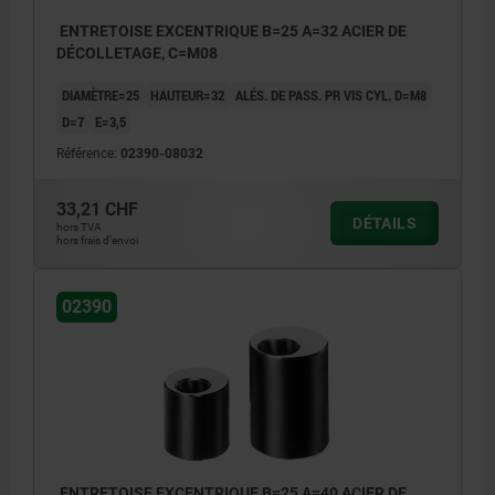
ENTRETOISE EXCENTRIQUE B=25 A=32 ACIER DE
DÉCOLLETAGE, C=M08
DIAMÈTRE=25
HAUTEUR=32
ALÉS. DE PASS. PR VIS CYL. D=M8
D=7
E=3,5
Référence:
02390-08032
33,21 CHF
DÉTAILS
hors TVA
hors frais d’envoi
02390
ENTRETOISE EXCENTRIQUE B=25 A=40 ACIER DE