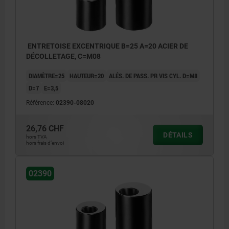
ENTRETOISE EXCENTRIQUE B=25 A=20 ACIER DE
DÉCOLLETAGE, C=M08
DIAMÈTRE=25
HAUTEUR=20
ALÉS. DE PASS. PR VIS CYL. D=M8
D=7
E=3,5
Référence:
02390-08020
26,76 CHF
DÉTAILS
hors TVA
hors frais d’envoi
02390