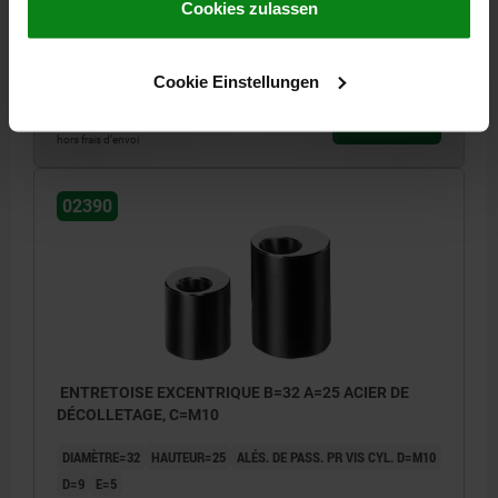
Impressum
|
Datenschutz
|
AGB
Cookies zulassen
D=9
E=5
Référence:
02390-10020
Cookie Einstellungen
36,07 CHF
DÉTAILS
hors TVA
hors frais d’envoi
02390
ENTRETOISE EXCENTRIQUE B=32 A=25 ACIER DE
DÉCOLLETAGE, C=M10
DIAMÈTRE=32
HAUTEUR=25
ALÉS. DE PASS. PR VIS CYL. D=M10
D=9
E=5