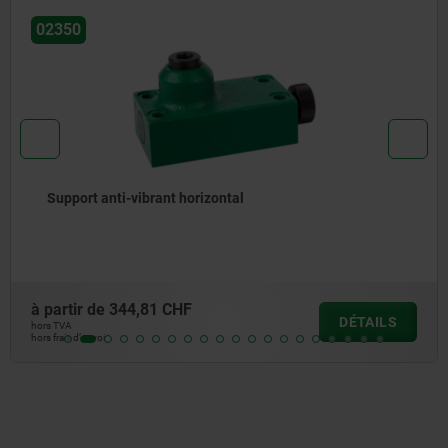
02388
Vérin réglable
à partir de
38,11 CHF
DÉTAIL
hors TVA
hors frais d’envoi