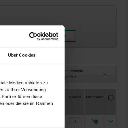
Über Cookies
ment (en stock)
Délai de livraison sur demande
 à 2 semaines
Actuellement indisponible
ziale Medien anbieten zu
en zu Ihrer Verwendung
Disponibilité
 Partner führen diese
CAO
Quantité
Commander
Prix
ben oder die sie im Rahmen
2
5
115,55 CHF