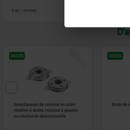
1
de 1 entrées
D'a
NOUVEAU
26320
26301
Bride de montage
Amortisse
Inox