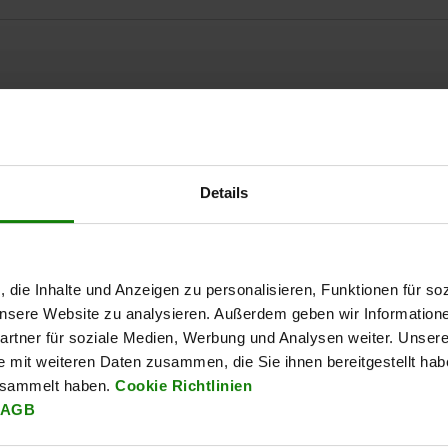
D1
D2
50
M16
25
Details
AGRANDIR LE TABLEAU
Expédié immédiate
ieurs fois par jour à intervalles réguliers.
Expédition sous 1
, die Inhalte und Anzeigen zu personalisieren, Funktionen für so
 unsere Website zu analysieren. Außerdem geben wir Information
rtner für soziale Medien, Werbung und Analysen weiter. Unsere
e mit weiteren Daten zusammen, die Sie ihnen bereitgestellt ha
D
D1
D2
L
L1
L
esammelt haben.
Cookie Richtlinien
AGB
50
M16
25
20
18
3,