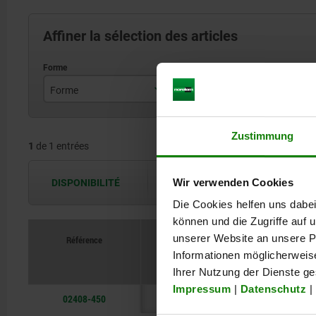
Affiner la sélection des articles
Forme
Taille
D
D
50
Zustimmung
1
de 1 entrées
Wir verwenden Cookies
DISPONIBILITÉ
Les disponibilités sont actualisées plus
Die Cookies helfen uns dabei
können und die Zugriffe auf
unserer Website an unsere Pa
Référence
Informationen möglicherweis
Forme
Taille
Ihrer Nutzung der Dienste g
Impressum
|
Datenschutz
|
02408-450
D
50