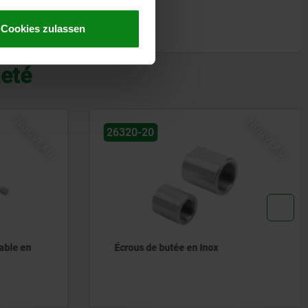
Cookies zulassen
heté
NOUVEAU
NOUVEAU
26320-10
Brides de montage en Inox