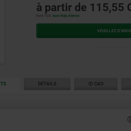
à partir de
115,55 
hors TVA
hors frais d’envoi
VEUILLEZ D’ABO
CURRENT
CURRENT
ITS
DÉTAILS
CAO
TAB:
TAB: