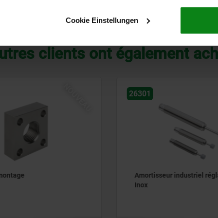
AGRANDIR LE TABLEAU
Cookie Einstellungen
utres clients ont également ac
NOUVEAU
26320-20
ur industriel réglable en
Écrous de butée en Inox