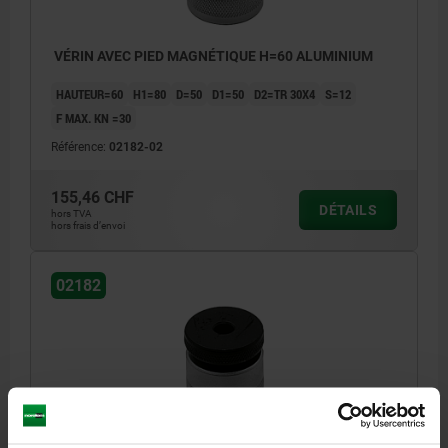
VÉRIN AVEC PIED MAGNÉTIQUE H=60 ALUMINIUM
HAUTEUR=60
H1=80
D=50
D1=50
D2=TR 30X4
S=12
F MAX. KN =30
Référence:
02182-02
155,46 CHF
DÉTAILS
hors TVA
hors frais d’envoi
02182