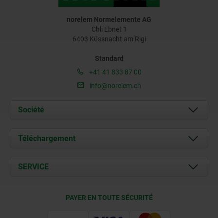
norelem Normelemente AG
Chli Ebnet 1
6403 Küssnacht am Rigi
Standard
+41 41 833 87 00
info@norelem.ch
Société
À propos de nous
Téléchargement
Actualités
Documents
SERVICE
Contact
Conditions de livraison
PAYER EN TOUTE SÉCURITÉ
Certification