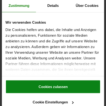
VÉRIN AVEC PIED MAGNÉTIQUE H=80 ALUMINIUM
Zustimmung
Details
Über Cookies
HAUTEUR=80
H1=110
D=50
D1=50
D2=TR 30X4
S=12
F MAX. KN =30
Wir verwenden Cookies
Référence:
02182-03
Die Cookies helfen uns dabei, die Inhalte und Anzeigen
159,23 CHF
zu personalisieren, Funktionen für soziale Medien
DÉTAILS
hors TVA
anbieten zu können und die Zugriffe auf unsere Website
hors frais d’envoi
zu analysieren. Außerdem geben wir Informationen zu
Ihrer Verwendung unserer Website an unsere Partner für
soziale Medien, Werbung und Analysen weiter. Unsere
DÉTAILS
Partner führen diese Informationen möglicherweise mit
weiteren Daten zusammen, die Sie ihnen bereitgestellt
CAO
haben oder die sie im Rahmen Ihrer Nutzung der Dienste
gesammelt haben.
Cookie Richtlinien
Impressum
|
Datenschutz
|
AGB
Cookies zulassen
TÉLÉCHARGEMENTS
D'autres clients ont
Cookie Einstellungen