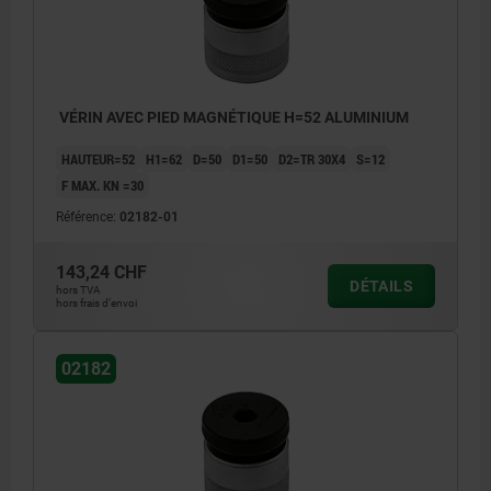
VÉRIN AVEC PIED MAGNÉTIQUE H=52 ALUMINIUM
HAUTEUR=52
H1=62
D=50
D1=50
D2=TR 30X4
S=12
F MAX. KN =30
Référence:
02182-01
143,24 CHF
DÉTAILS
hors TVA
hors frais d’envoi
02182
1) Trou de centrage pour 02210
1) Trou
2) Semelle magnétique
2) Seme