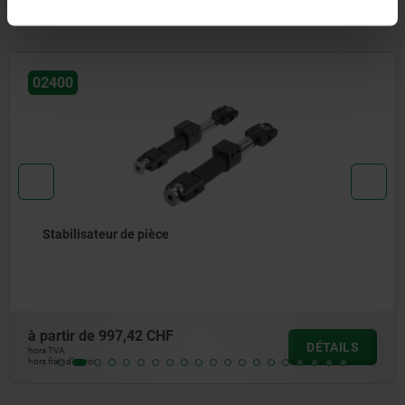
également acheté
02401
Broches rallonges pour 
à partir de
212,54 CHF
DÉTAILS
hors TVA
hors frais d’envoi