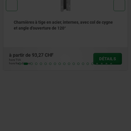
 tige en acier, internes, avec col de cygne
Charnières
ouverture de 120°
et angle d
3,27 CHF
à partir de
DÉTAILS
hors TVA
hors frais d’envoi