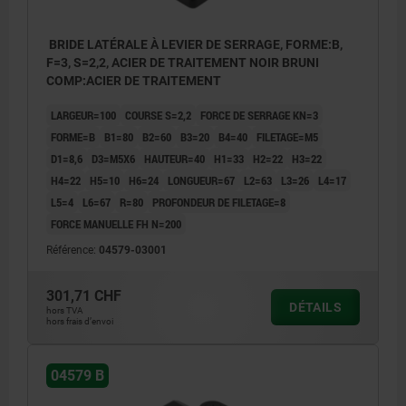
BRIDE LATÉRALE À LEVIER DE SERRAGE, FORME:B,
F=3, S=2,2, ACIER DE TRAITEMENT NOIR BRUNI
COMP:ACIER DE TRAITEMENT
LARGEUR=100
COURSE S=2,2
FORCE DE SERRAGE KN=3
FORME=B
B1=80
B2=60
B3=20
B4=40
FILETAGE=M5
D1=8,6
D3=M5X6
HAUTEUR=40
H1=33
H2=22
H3=22
H4=22
H5=10
H6=24
LONGUEUR=67
L2=63
L3=26
L4=17
L5=4
L6=67
R=80
PROFONDEUR DE FILETAGE=8
FORCE MANUELLE FH N=200
Référence:
04579-03001
301,71 CHF
DÉTAILS
1) Vis d'arrêt
hors TVA
hors frais d’envoi
2) Vis à tête cylindrique
3) Vis sans tête
04579 B
4) Position desserrée