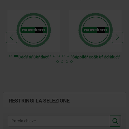
15,000
KG
39,95
20,000
KG
48,95
25,000
KG
68,95
Code of Conduct
Supplier Code of Conduct
30,000
KG
84,95
40,000
KG
99,95
RESTRINGI LA SELEZIONE
50,000
KG
119,95
75,000
KG
179,95