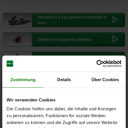
100,000
KG
249,95
Morsetto a 5 assi ganasce compatte e
lisce
150,000
KG
301,95
Elementi di supporto cilindrici
200,000
KG
401,95
Arresto girevole a 360 gradi
Perno di bloccaggio senza collare
Zustimmung
Details
Über Cookies
Giunti assiali regolabili per forze di
Wir verwenden Cookies
trazione
Die Cookies helfen uns dabei, die Inhalte und Anzeigen
zu personalisieren, Funktionen für soziale Medien
Mandrini a pressione
anbieten zu können und die Zugriffe auf unsere Website