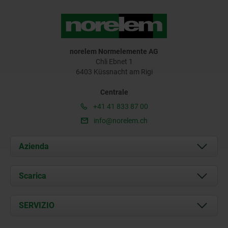
norelem Normelemente AG
Chli Ebnet 1
6403 Küssnacht am Rigi
Centrale
+41 41 833 87 00
info@norelem.ch
Azienda
Chi siamo
Scarica
Attualità
Documents
SERVIZIO
Contatti