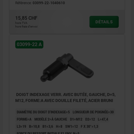
Référence:
03099-22-1040610
15,85 CHF
DÉTAILS
hors TVA
hors frais d’envoi
03099-22 A
DOIGT INDEXAGE VERR. AVEC BUTÉE, GAUCHE, D=5,
M12, FORME:A AVEC DOUILLE FILETÉ, ACIER BRUNI
DIAMÈTRE DU DOIGT D'INDEXAGE=5
LONGUEUR DE POIGNÉE=30
FORME=A
MODÈLE 2=À GAUCHE
D1=M12
D2=12
L=47,4
L3=19
B=10,8
B1=3,6
H=8
SW1=12
F X 30°=1,3
FORCE DU RESSORT INITIALE F1 ENV. N=5