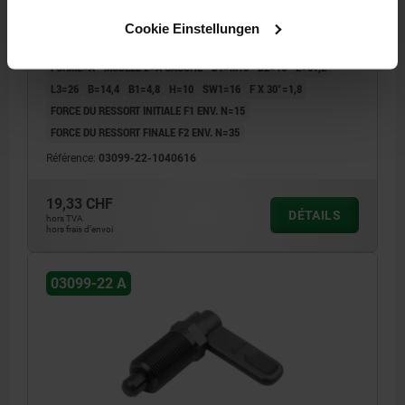
M16, FORME:A AVEC DOUILLE FILETÉ, ACIER BRUNI
Cookie Einstellungen
DIAMÈTRE DU DOIGT D'INDEXAGE=6
LONGUEUR DE POIGNÉE=40
FORME=A
MODÈLE 2=À GAUCHE
D1=M16
D2=16
L=61,2
L3=26
B=14,4
B1=4,8
H=10
SW1=16
F X 30°=1,8
FORCE DU RESSORT INITIALE F1 ENV. N=15
FORCE DU RESSORT FINALE F2 ENV. N=35
Référence:
03099-22-1040616
19,33 CHF
DÉTAILS
hors TVA
hors frais d’envoi
03099-22 A