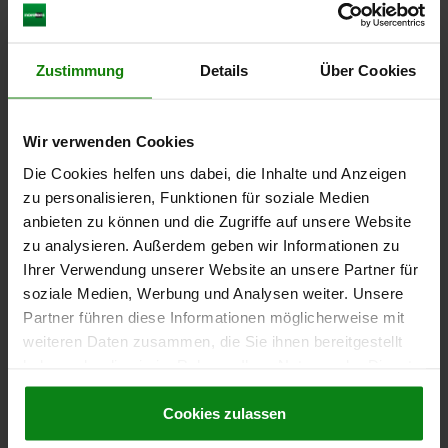
DIAMÈTRE DU DOIGT D'INDEXAGE=8
LONGUEUR DE POIGNÉE=30
FORME=A
MODÈLE 2=À GAUCHE
D1=M12
D2=12
L=47,4
L3=19
B=10,8
B1=3,6
H=8
SW1=12
F X 30°=2,3
Zustimmung
Details
Über Cookies
FORCE DU RESSORT INITIALE F1 ENV. N=5
FORCE DU RESSORT FINALE F2 ENV. N=15
Référence:
03099-22-1040812
Wir verwenden Cookies
Die Cookies helfen uns dabei, die Inhalte und Anzeigen
16,06 CHF
zu personalisieren, Funktionen für soziale Medien
DÉTAILS
hors TVA
hors frais d’envoi
anbieten zu können und die Zugriffe auf unsere Website
zu analysieren. Außerdem geben wir Informationen zu
Ihrer Verwendung unserer Website an unsere Partner für
03099-22 A
soziale Medien, Werbung und Analysen weiter. Unsere
Partner führen diese Informationen möglicherweise mit
weiteren Daten zusammen, die Sie ihnen bereitgestellt
haben oder die sie im Rahmen Ihrer Nutzung der Dienste
gesammelt haben.
Cookie Richtlinien
Impressum
|
Datenschutz
|
AGB
Cookies zulassen
DOIGT INDEXAGE VERR. AVEC BUTÉE, GAUCHE, D=6,