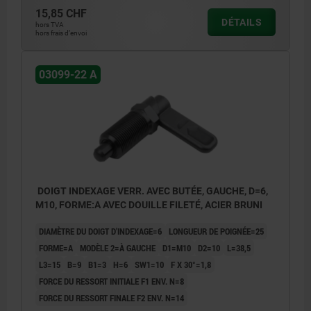
15,85 CHF
DÉTAILS
hors TVA
hors frais d’envoi
03099-22 A
DOIGT INDEXAGE VERR. AVEC BUTÉE, GAUCHE, D=6,
M10, FORME:A AVEC DOUILLE FILETÉ, ACIER BRUNI
DIAMÈTRE DU DOIGT D'INDEXAGE=6
LONGUEUR DE POIGNÉE=25
FORME=A
MODÈLE 2=À GAUCHE
D1=M10
D2=10
L=38,5
L3=15
B=9
B1=3
H=6
SW1=10
F X 30°=1,8
FORCE DU RESSORT INITIALE F1 ENV. N=8
FORCE DU RESSORT FINALE F2 ENV. N=14