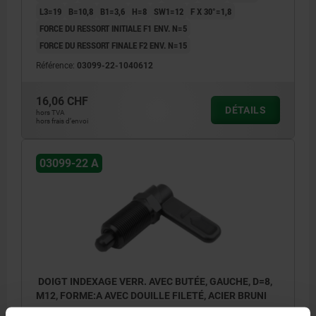
L3=19
B=10,8
B1=3,6
H=8
SW1=12
F X 30°=1,8
FORCE DU RESSORT INITIALE F1 ENV. N=5
FORCE DU RESSORT FINALE F2 ENV. N=15
Référence:
03099-22-1040612
16,06 CHF
DÉTAILS
hors TVA
hors frais d’envoi
03099-22 A
DOIGT INDEXAGE VERR. AVEC BUTÉE, GAUCHE, D=8,
M12, FORME:A AVEC DOUILLE FILETÉ, ACIER BRUNI