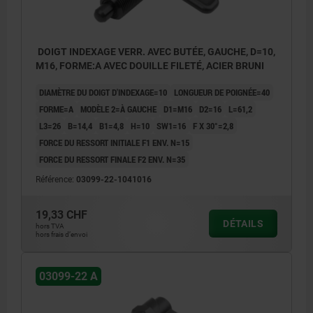
DOIGT INDEXAGE VERR. AVEC BUTÉE, GAUCHE, D=10,
M16, FORME:A AVEC DOUILLE FILETÉ, ACIER BRUNI
DIAMÈTRE DU DOIGT D'INDEXAGE=10
LONGUEUR DE POIGNÉE=40
FORME=A
MODÈLE 2=À GAUCHE
D1=M16
D2=16
L=61,2
L3=26
B=14,4
B1=4,8
H=10
SW1=16
F X 30°=2,8
FORCE DU RESSORT INITIALE F1 ENV. N=15
FORCE DU RESSORT FINALE F2 ENV. N=35
Référence:
03099-22-1041016
19,33 CHF
DÉTAILS
hors TVA
hors frais d’envoi
03099-22 A