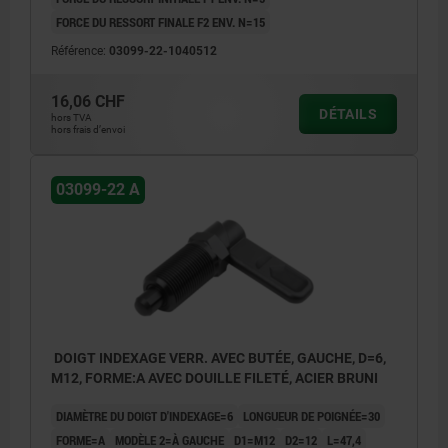
FORCE DU RESSORT FINALE F2 ENV. N=15
Référence:
03099-22-1040512
16,06 CHF
DÉTAILS
hors TVA
hors frais d’envoi
03099-22 A
DOIGT INDEXAGE VERR. AVEC BUTÉE, GAUCHE, D=6,
M12, FORME:A AVEC DOUILLE FILETÉ, ACIER BRUNI
DIAMÈTRE DU DOIGT D'INDEXAGE=6
LONGUEUR DE POIGNÉE=30
FORME=A
MODÈLE 2=À GAUCHE
D1=M12
D2=12
L=47,4