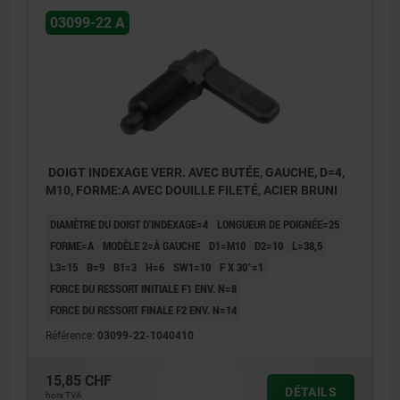
03099-22 A
DOIGT INDEXAGE VERR. AVEC BUTÉE, GAUCHE, D=4,
M10, FORME:A AVEC DOUILLE FILETÉ, ACIER BRUNI
DIAMÈTRE DU DOIGT D'INDEXAGE=4
LONGUEUR DE POIGNÉE=25
FORME=A
MODÈLE 2=À GAUCHE
D1=M10
D2=10
L=38,5
L3=15
B=9
B1=3
H=6
SW1=10
F X 30°=1
FORCE DU RESSORT INITIALE F1 ENV. N=8
FORCE DU RESSORT FINALE F2 ENV. N=14
Référence:
03099-22-1040410
1) Butée gauche
15,85 CHF
DÉTAILS
hors TVA