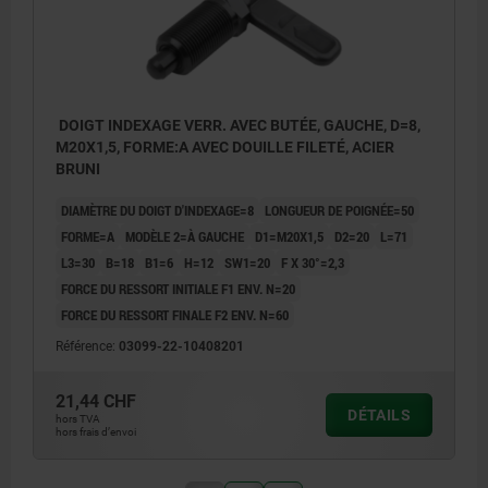
DOIGT INDEXAGE VERR. AVEC BUTÉE, GAUCHE, D=8,
M20X1,5, FORME:A AVEC DOUILLE FILETÉ, ACIER
BRUNI
DIAMÈTRE DU DOIGT D'INDEXAGE=8
LONGUEUR DE POIGNÉE=50
FORME=A
MODÈLE 2=À GAUCHE
D1=M20X1,5
D2=20
L=71
L3=30
B=18
B1=6
H=12
SW1=20
F X 30°=2,3
FORCE DU RESSORT INITIALE F1 ENV. N=20
FORCE DU RESSORT FINALE F2 ENV. N=60
Référence:
03099-22-10408201
21,44 CHF
DÉTAILS
hors TVA
hors frais d’envoi