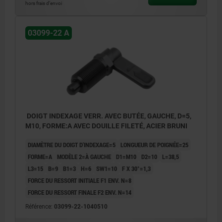
2) Butée droite
hors frais d’envoi
03099-22 A
DOIGT INDEXAGE VERR. AVEC BUTÉE, GAUCHE, D=5,
M10, FORME:A AVEC DOUILLE FILETÉ, ACIER BRUNI
DIAMÈTRE DU DOIGT D'INDEXAGE=5
LONGUEUR DE POIGNÉE=25
FORME=A
MODÈLE 2=À GAUCHE
D1=M10
D2=10
L=38,5
L3=15
B=9
B1=3
H=6
SW1=10
F X 30°=1,3
FORCE DU RESSORT INITIALE F1 ENV. N=8
FORCE DU RESSORT FINALE F2 ENV. N=14
Référence:
03099-22-1040510