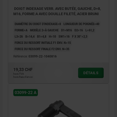
DOIGT INDEXAGE VERR. AVEC BUTÉE, GAUCHE, D=8,
M16, FORME:A AVEC DOUILLE FILETÉ, ACIER BRUNI
DIAMÈTRE DU DOIGT D'INDEXAGE=8
LONGUEUR DE POIGNÉE=40
FORME=A
MODÈLE 2=À GAUCHE
D1=M16
D2=16
L=61,2
L3=26
B=14,4
B1=4,8
H=10
SW1=16
F X 30°=2,3
FORCE DU RESSORT INITIALE F1 ENV. N=15
FORCE DU RESSORT FINALE F2 ENV. N=35
Référence:
03099-22-1040816
19,33 CHF
DÉTAILS
hors TVA
hors frais d’envoi
03099-22 A