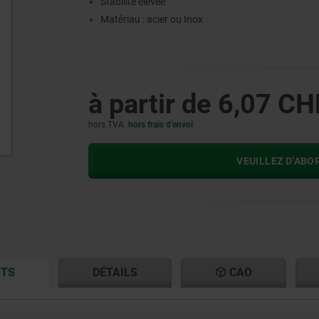
Stabilité élevée
Matériau : acier ou Inox
à partir de
6,07 CH
hors TVA
hors frais d’envoi
VEUILLEZ D’ABO
CURRENT
CURRENT
ITS
DÉTAILS
CAO
TAB:
TAB: