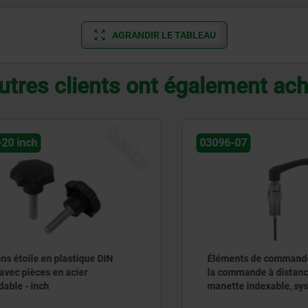
AGRANDIR LE TABLEAU
utres clients ont également ac
NOUVEAU
inch
03096-07
toile en plastique DIN
Éléments de commande en 
 pièces en acier
la commande à distance, a
e - inch
manette indexable, systèm
câbles Bowden