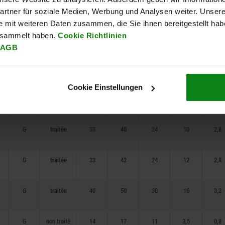
G
traitée
18
21
13,5
4
1,3
rtner für soziale Medien, Werbung und Analysen weiter. Unsere
e mit weiteren Daten zusammen, die Sie ihnen bereitgestellt ha
esammelt haben.
Cookie Richtlinien
G
traitée
21
24
14,5
5
1,3
AGB
G
traitée
25
28
17,7
6
1,8
Cookie Einstellungen
G
traitée
33
36
24
8
2,3
G
traitée
33
40
24
10
2,8
G
traitée
33
42
24
12
2,8
G
traitée
40
50
30
16
3,2
G
non traité
14
17
11
3,5
0,8