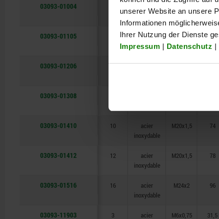
03093-01004
4
acier
M8x1
38,5
unserer Website an unsere Pa
inoxydable
Informationen möglicherweis
Ihrer Nutzung der Dienste g
03093-01105
5
acier
M10x1
43,5
inoxydable
Impressum
|
Datenschutz
|
03093-01206
6
acier
M12x1,5
51,7
inoxydable
03093-01308
8
acier
M16x1,5
68
inoxydable
03093-01410
10
acier
M20x1,5
74
inoxydable
03093-01412
12
acier
M20x1,5
78
inoxydable
03093-01516
16
acier
M24x2
96
inoxydable
03093-11903
3
acier
M6x0,75
31,5