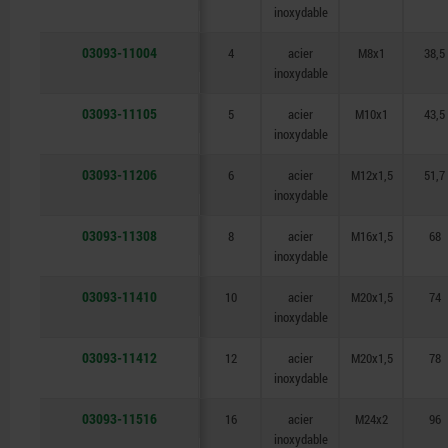
inoxydable
03093-11004
4
acier
M8x1
38,5
inoxydable
03093-11105
5
acier
M10x1
43,5
inoxydable
03093-11206
6
acier
M12x1,5
51,7
inoxydable
03093-11308
8
acier
M16x1,5
68
inoxydable
03093-11410
10
acier
M20x1,5
74
inoxydable
03093-11412
12
acier
M20x1,5
78
inoxydable
03093-11516
16
acier
M24x2
96
inoxydable