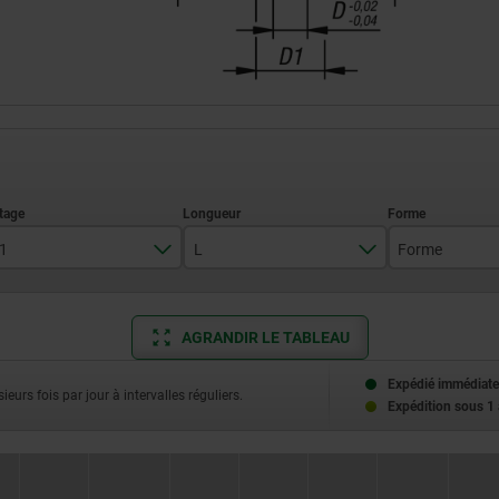
1
L
Forme
M6x0,75
31,5
G
AGRANDIR LE TABLEAU
M8x1
38,5
M10x1
43,5
Expédié immédiate
ieurs fois par jour à intervalles réguliers.
Expédition sous 1
M12x1,5
51,7
M16x1,5
68