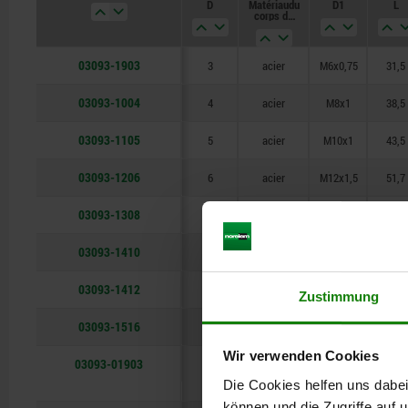
D
Matériau du
D1
L
10
corps de
base
12
03093-1903
3
acier
M6x0,75
31,5
16
03093-1004
4
acier
M8x1
38,5
03093-1105
5
acier
M10x1
43,5
03093-1206
6
acier
M12x1,5
51,7
03093-1308
8
acier
M16x1,5
68
03093-1410
10
acier
M20x1,5
74
03093-1412
12
acier
M20x1,5
78
Zustimmung
03093-1516
16
acier
M24x2
96
Wir verwenden Cookies
03093-01903
3
acier
M6x0,75
31,5
inoxydable
Die Cookies helfen uns dabei
können und die Zugriffe auf