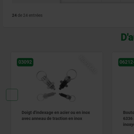
24
de 24 entrées
D'a
NOUVEAU
03092
06212-20 
Doigt d'indexage en acier ou en inox
Boutons é
avec anneau de traction en inox
6336 avec
inoxydabl