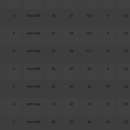
G
non traité
18
21
13,5
4
1,3
G
non traité
21
24
14,5
5
1,3
G
non traité
25
28
17,7
6
1,8
G
non traité
33
36
24
8
2,3
G
non traité
33
40
24
10
2,8
G
non traité
33
42
24
12
2,8
G
non traité
40
50
30
16
3,2