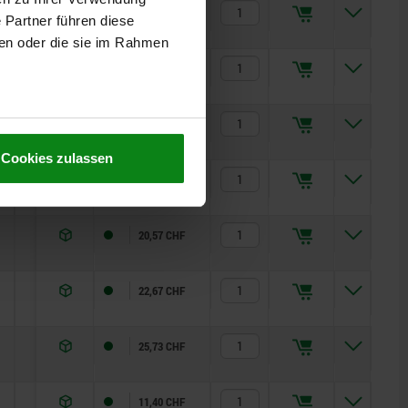
6
12
10,87 CHF
 Partner führen diese
ben oder die sie im Rahmen
5
12
10,34 CHF
6
14
11,48 CHF
Cookies zulassen
15
35
13,63 CHF
15
34
20,57 CHF
15
39
22,67 CHF
20
46
25,73 CHF
4,5
10
11,40 CHF