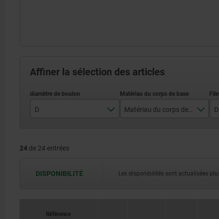
Affiner la sélection des articles
D
Matériau du corps de base
D
3
acier
24
de 24 entrées
4
acier inoxydable
5
DISPONIBILITÉ
Les disponibilités sont actualisées plus
6
8
Référence