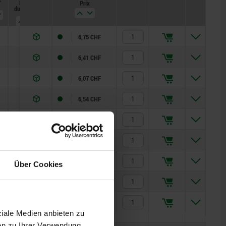
°
Force
Force
Prix
du ressort
du ressort
initiale F1
finale F2
env. N
env. N
4,5
10
6,75 CHF
6
12
6,41 CHF
5
12
6,07 CHF
6
14
6,54 CHF
15
35
7,67 CHF
15
34
11,39 CHF
15
39
12,54 CHF
Über Cookies
20
46
14,22 CHF
4,5
10
11,40 CHF
ziale Medien anbieten zu
en zu Ihrer Verwendung