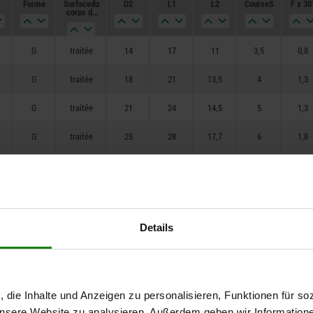
Forme
Surface du
D2
L1
L2
Course S
F x 30
M20x1,5
74
corps de
base
M24x2
78
G
traitée
14
17
11
3,5
0,8
96
G
traitée
18
21
13,5
4
1,3
G
traitée
21
24
14,5
5
1,3
G
traitée
25
28
17,7
6
1,8
G
traitée
33
36
24
8
2,3
G
traitée
33
40
24
10
2,8
G
traitée
33
42
24
12
2,8
Details
G
traitée
40
50
30
16
3,2
G
traitée
14
17
11
3,5
0,8
, die Inhalte und Anzeigen zu personalisieren, Funktionen für so
 unsere Website zu analysieren. Außerdem geben wir Information