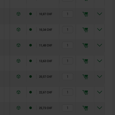
6
12
10,87 CHF
5
12
10,34 CHF
6
14
11,48 CHF
15
35
13,63 CHF
15
34
20,57 CHF
15
39
22,67 CHF
20
46
25,73 CHF