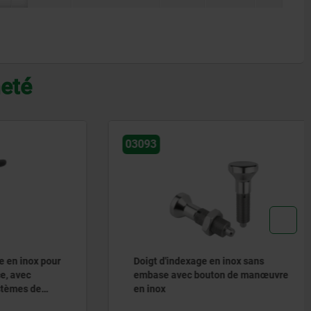
heté
03093
inox pour
Doigt d'indexage en inox sans
vec
embase avec bouton de manœuvre
es de
en inox