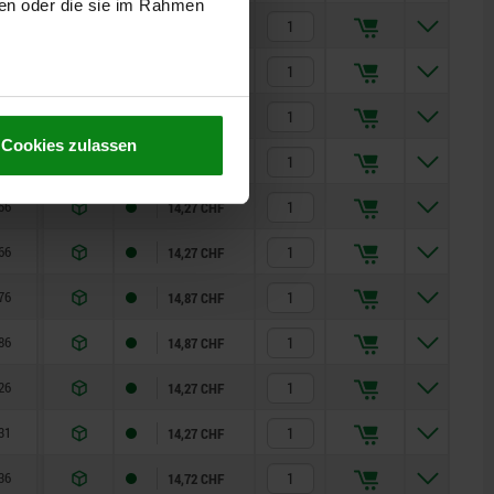
ben oder die sie im Rahmen
31
190
13,57 CHF
36
190
13,84 CHF
41
190
13,84 CHF
Cookies zulassen
46
190
13,84 CHF
56
190
14,27 CHF
66
190
14,27 CHF
76
190
14,87 CHF
86
190
14,87 CHF
26
190
14,27 CHF
31
190
14,27 CHF
36
190
14,72 CHF