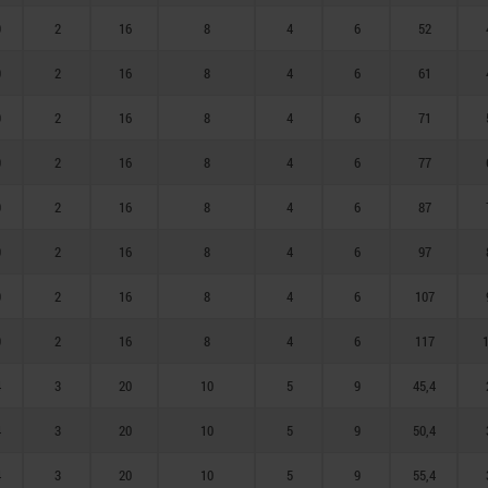
9
2
16
8
4
6
52
9
2
16
8
4
6
61
9
2
16
8
4
6
71
9
2
16
8
4
6
77
9
2
16
8
4
6
87
9
2
16
8
4
6
97
9
2
16
8
4
6
107
9
2
16
8
4
6
117
4
3
20
10
5
9
45,4
4
3
20
10
5
9
50,4
4
3
20
10
5
9
55,4