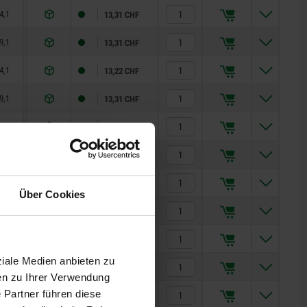
4,1
60
13,31 CHF
9,1
60
13,31 CHF
4,1
60
13,22 CHF
9,1
60
13,31 CHF
4,1
60
13,52 CHF
9,1
60
13,52 CHF
4,1
60
13,52 CHF
Über Cookies
4,1
60
13,66 CHF
4,1
60
13,66 CHF
ziale Medien anbieten zu
16
190
13,57 CHF
en zu Ihrer Verwendung
 Partner führen diese
26
190
13,57 CHF