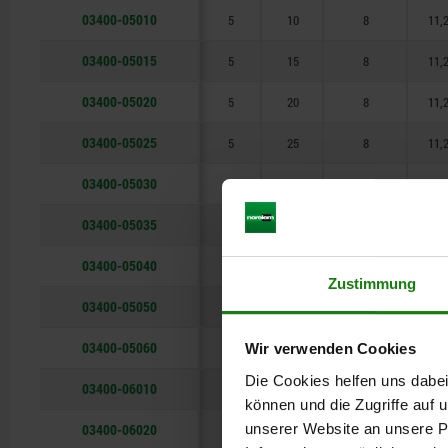
35
03400-05010
5
10
8
11,
40
03400-05015
5
15
8
11,
50
03400-05020
5
20
8
11,
60
03400-05025
5
25
8
11,
70
03400-05030
5
30
8
11,
80
03400-05035
5
35
8
11,
90
03400-05040
5
40
8
11,
Zustimmung
100
03400-05050
5
50
8
11,
110
03400-05060
5
60
8
11,
Wir verwenden Cookies
120
Die Cookies helfen uns dabei
03400-06010
6
10
12
16,
können und die Zugriffe auf
03400-06020
unserer Website an unsere Pa
6
20
12
16,