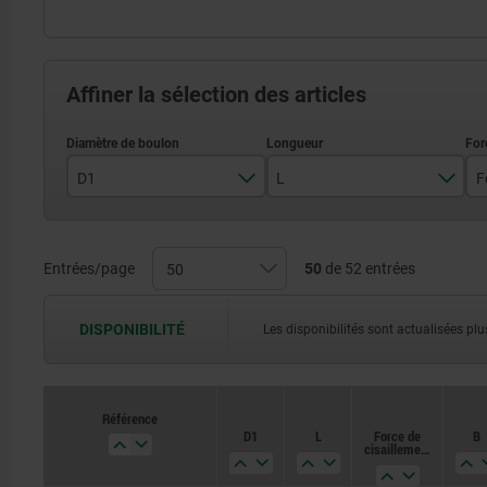
Affiner la sélection des articles
D1
L
5
6
Entrées/page
50
de 52 entrées
10
8
15
DISPONIBILITÉ
Les disponibilités sont actualisées plus
10
20
12
25
Référence
D1
L
Force de
B
cisaillement
30
double kN
max.