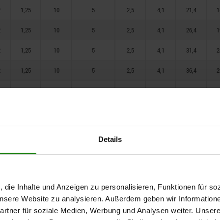
2
1,25
10
5
2,5
4,1
21,4
1
2
1,25
10
5
2,5
4,1
26,4
1
2
1,25
10
5
2,5
4,1
31,4
2
2
1,25
10
5
2,5
4,1
36,4
2
2
1,25
10
5
2,5
4,1
41,4
3
2
1,25
10
5
2,5
4,1
46,4
3
2
1,25
10
5
2,5
4,1
51,4
4
Details
2
1,25
10
5
2,5
4,1
61,4
5
2
1,25
10
5
2,5
4,1
71,4
6
, die Inhalte und Anzeigen zu personalisieren, Funktionen für so
9
2
12
6
3
6
27
 unsere Website zu analysieren. Außerdem geben wir Information
rtner für soziale Medien, Werbung und Analysen weiter. Unsere
9
2
12
6
3
6
37