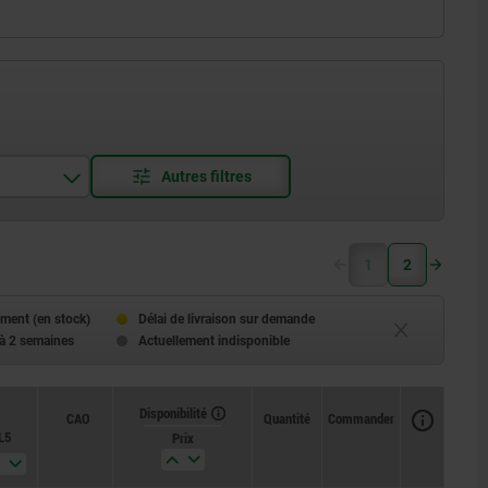
1
2
ment (en stock)
Délai de livraison sur demande
 à 2 semaines
Actuellement indisponible
Disponibilité
CAO
Quantité
Commander
L5
Force
Prix
d’extraction
F en N