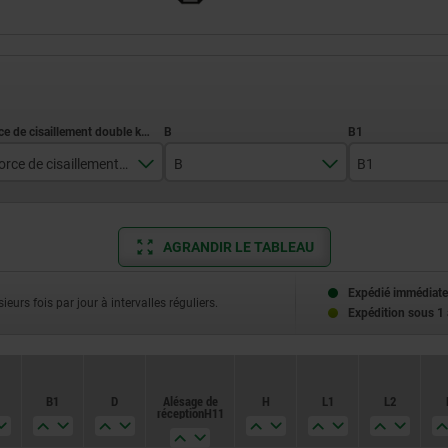
Force de cisaillement double kN max.
B
B1
8
11,2
1,25
12
16,9
2
AGRANDIR LE TABLEAU
21
25,4
3
Expédié immédiate
ieurs fois par jour à intervalles réguliers.
Expédition sous 1
33
48
B1
D
Alésage de
H
L1
L2
réception H11