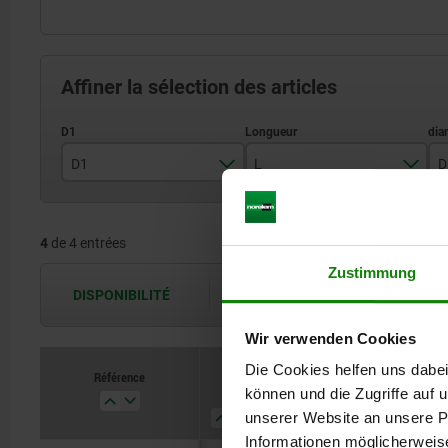
Affiner la sélection des articles
D1
L
D
6,5
12,5
4
de 4 entrées
8,5
16,5
Zustimmung
DISPONIBILITÉ
Les disponibilités sont actualisées plus
Wir verwenden Cookies
Die Cookies helfen uns dabei
Référence
Référence
D1
D1
L
L
D
D
D2
D2
können und die Zugriffe auf
unserer Website an unsere Pa
Informationen möglicherweis