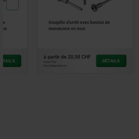
Goupille d'arrêt avec bouton de
Goupille d
manœuvre en inox
au cisail
à partir de
20,58 CHF
à partir de
DÉTAILS
hors TVA
hors TVA
hors frais d’envoi
hors frais d’envoi