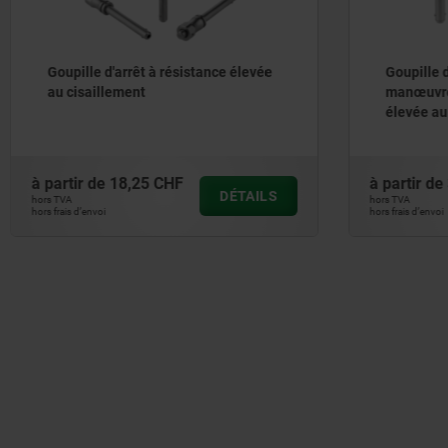
'arrêt à résistance élevée
Goupille d'arrêt avec bout
lement
manœuvre en inox et résis
élevée au cisaillement, rég
18,25 CHF
à partir de
36,99 CHF
DÉTAILS
hors TVA
hors frais d’envoi