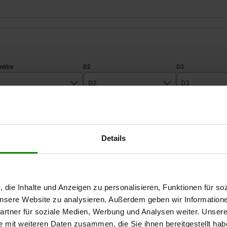
D2
D3
6,5
23
6,5
AGRANDIR LE TABLEAU
8,5
32
10
Details
Expédié immédiate
ieurs fois par jour à intervalles réguliers.
Expédition sous 1
, die Inhalte und Anzeigen zu personalisieren, Funktionen für so
D3
D3
H
H
H1
H1
H2
H2
H3
H3
L1
L1
L2
L2
 unsere Website zu analysieren. Außerdem geben wir Information
rtner für soziale Medien, Werbung und Analysen weiter. Unsere
e mit weiteren Daten zusammen, die Sie ihnen bereitgestellt ha