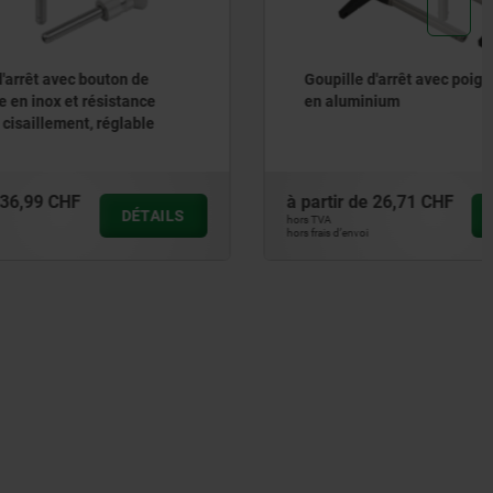
on de
Goupille d'arrêt avec poignée en L
tance
en aluminium
lable
à partir de
26,71 CHF
DÉTAILS
DÉTAILS
hors TVA
hors frais d’envoi